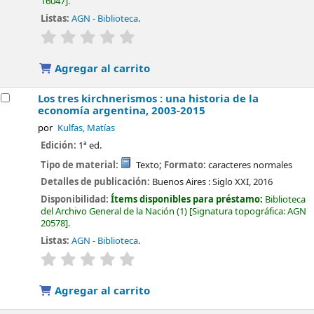
16047
.
Listas:
AGN - Biblioteca
.
valoración
Valoración media: 0.0 de 5 estrellas
Agregar al carrito
Los tres kirchnerismos : una historia de la
economía argentina, 2003-2015
por
Kulfas, Matías
Edición:
1ª ed.
Tipo de material:
Texto
; Formato:
caracteres normales
Detalles de publicación:
Buenos Aires :
Siglo XXI,
2016
Disponibilidad:
Ítems disponibles para préstamo:
Biblioteca
del Archivo General de la Nación
(1)
Signatura topográfica:
AGN
20578
.
Listas:
AGN - Biblioteca
.
valoración
Valoración media: 0.0 de 5 estrellas
Agregar al carrito