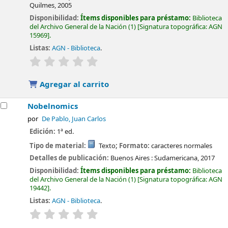
Quilmes,
2005
Disponibilidad:
Ítems disponibles para préstamo:
Biblioteca
del Archivo General de la Nación
(1)
Signatura topográfica:
AGN
15969
.
Listas:
AGN - Biblioteca
.
valoración
Valoración media: 0.0 de 5 estrellas
Agregar al carrito
Nobelnomics
por
De Pablo, Juan Carlos
Edición:
1ª ed.
Tipo de material:
Texto
; Formato:
caracteres normales
Detalles de publicación:
Buenos Aires :
Sudamericana,
2017
Disponibilidad:
Ítems disponibles para préstamo:
Biblioteca
del Archivo General de la Nación
(1)
Signatura topográfica:
AGN
19442
.
Listas:
AGN - Biblioteca
.
valoración
Valoración media: 0.0 de 5 estrellas