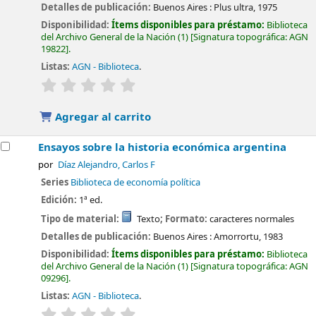
Detalles de publicación:
Buenos Aires :
Plus ultra,
1975
Disponibilidad:
Ítems disponibles para préstamo:
Biblioteca
del Archivo General de la Nación
(1)
Signatura topográfica:
AGN
19822
.
Listas:
AGN - Biblioteca
.
valoración
Valoración media: 0.0 de 5 estrellas
Agregar al carrito
Ensayos sobre la historia económica argentina
por
Díaz Alejandro, Carlos F
Series
Biblioteca de economía política
Edición:
1ª ed.
Tipo de material:
Texto
; Formato:
caracteres normales
Detalles de publicación:
Buenos Aires :
Amorrortu,
1983
Disponibilidad:
Ítems disponibles para préstamo:
Biblioteca
del Archivo General de la Nación
(1)
Signatura topográfica:
AGN
09296
.
Listas:
AGN - Biblioteca
.
valoración
Valoración media: 0.0 de 5 estrellas