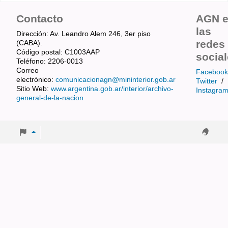
Contacto
AGN 
las
Dirección: Av. Leandro Alem 246, 3er piso
redes
(CABA).
Código postal: C1003AAP
socia
Teléfono: 2206-0013
Correo
Facebook
electrónico:
comunicacionagn@mininterior.gob.ar
Twitter
/
Sitio Web:
www.argentina.gob.ar/interior/archivo-
Instagra
general-de-la-nacion