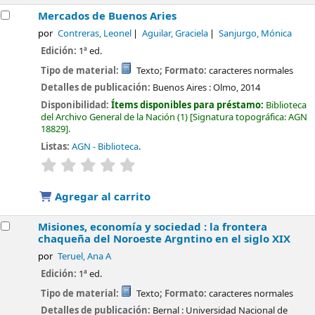
Mercados de Buenos Aries
por
Contreras, Leonel
Aguilar, Graciela
Sanjurgo, Mónica
Edición:
1ª ed.
Tipo de material:
Texto
; Formato:
caracteres normales
Detalles de publicación:
Buenos Aires :
Olmo,
2014
Disponibilidad:
Ítems disponibles para préstamo:
Biblioteca
del Archivo General de la Nación
(1)
Signatura topográfica:
AGN
18829
.
Listas:
AGN - Biblioteca
.
valoración
Valoración media: 0.0 de 5 estrellas
Agregar al carrito
Misiones, economía y sociedad : la frontera
chaqueña del Noroeste Argntino en el siglo XIX
por
Teruel, Ana A
Edición:
1ª ed.
Tipo de material:
Texto
; Formato:
caracteres normales
Detalles de publicación:
Bernal :
Universidad Nacional de