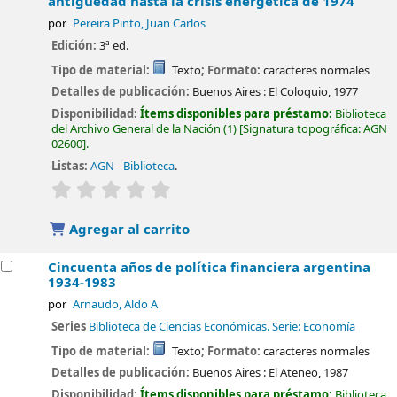
antigüedad hasta la crisis energética de 1974
por
Pereira Pinto, Juan Carlos
Edición:
3ª ed.
Tipo de material:
Texto
; Formato:
caracteres normales
Detalles de publicación:
Buenos Aires :
El Coloquio,
1977
Disponibilidad:
Ítems disponibles para préstamo:
Biblioteca
del Archivo General de la Nación
(1)
Signatura topográfica:
AGN
02600
.
Listas:
AGN - Biblioteca
.
valoración
Valoración media: 0.0 de 5 estrellas
Agregar al carrito
Cincuenta años de política financiera argentina
1934-1983
por
Arnaudo, Aldo A
Series
Biblioteca de Ciencias Económicas. Serie: Economía
Tipo de material:
Texto
; Formato:
caracteres normales
Detalles de publicación:
Buenos Aires :
El Ateneo,
1987
Disponibilidad:
Ítems disponibles para préstamo:
Biblioteca