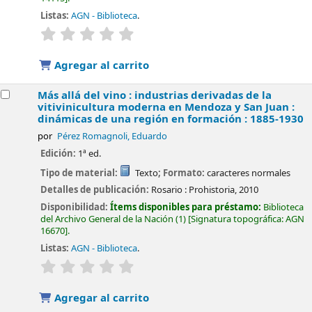
Listas:
AGN - Biblioteca
.
valoración
Valoración media: 0.0 de 5 estrellas
Agregar al carrito
Más allá del vino : industrias derivadas de la
vitivinicultura moderna en Mendoza y San Juan :
dinámicas de una región en formación : 1885-1930
por
Pérez Romagnoli, Eduardo
Edición:
1ª ed.
Tipo de material:
Texto
; Formato:
caracteres normales
Detalles de publicación:
Rosario :
Prohistoria,
2010
Disponibilidad:
Ítems disponibles para préstamo:
Biblioteca
del Archivo General de la Nación
(1)
Signatura topográfica:
AGN
16670
.
Listas:
AGN - Biblioteca
.
valoración
Valoración media: 0.0 de 5 estrellas
Agregar al carrito