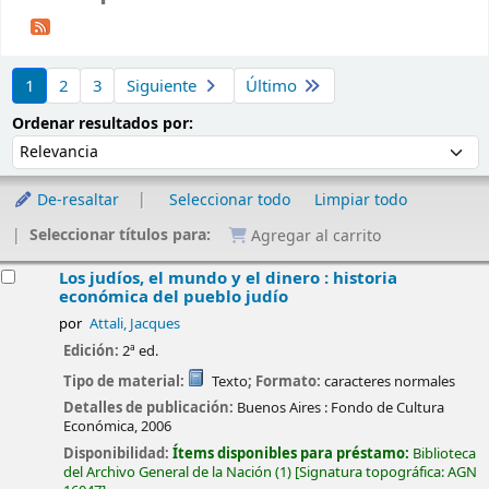
Ordenar
1
2
3
Siguiente
Último
Ordenar por:
Ordenar resultados por:
De-resaltar
Seleccionar todo
Limpiar todo
Seleccionar títulos para:
Agregar al carrito
esultados
Los judíos, el mundo y el dinero : historia
económica del pueblo judío
por
Attali, Jacques
Edición:
2ª ed.
Tipo de material:
Texto
; Formato:
caracteres normales
Detalles de publicación:
Buenos Aires :
Fondo de Cultura
Económica,
2006
Disponibilidad:
Ítems disponibles para préstamo:
Biblioteca
del Archivo General de la Nación
(1)
Signatura topográfica:
AGN