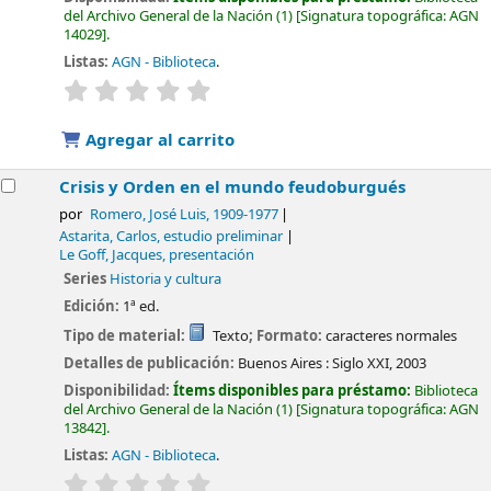
del Archivo General de la Nación
(1)
Signatura topográfica:
AGN
14029
.
Listas:
AGN - Biblioteca
.
valoración
Valoración media: 0.0 de 5 estrellas
Agregar al carrito
Crisis y Orden en el mundo feudoburgués
por
Romero, José Luis
, 1909-1977
Astarita, Carlos, estudio preliminar
Le Goff, Jacques, presentación
Series
Historia y cultura
Edición:
1ª ed.
Tipo de material:
Texto
; Formato:
caracteres normales
Detalles de publicación:
Buenos Aires :
Siglo XXI,
2003
Disponibilidad:
Ítems disponibles para préstamo:
Biblioteca
del Archivo General de la Nación
(1)
Signatura topográfica:
AGN
13842
.
Listas:
AGN - Biblioteca
.
valoración
Valoración media: 0.0 de 5 estrellas