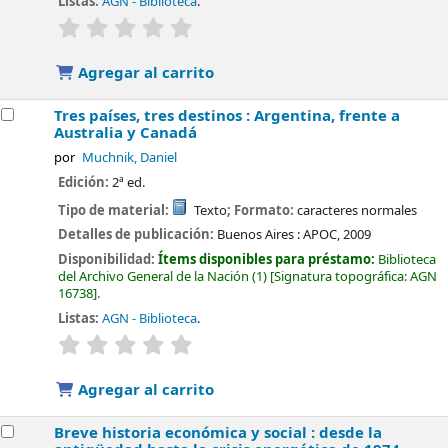
Listas:
AGN - Biblioteca
.
valoración
Valoración media: 0.0 de 5 estrellas
Agregar al carrito
Tres países, tres destinos : Argentina, frente a
Australia y Canadá
por
Muchnik, Daniel
Edición:
2ª ed.
Tipo de material:
Texto
; Formato:
caracteres normales
Detalles de publicación:
Buenos Aires :
APOC,
2009
Disponibilidad:
Ítems disponibles para préstamo:
Biblioteca
del Archivo General de la Nación
(1)
Signatura topográfica:
AGN
16738
.
Listas:
AGN - Biblioteca
.
valoración
Valoración media: 0.0 de 5 estrellas
Agregar al carrito
Breve historia económica y social : desde la