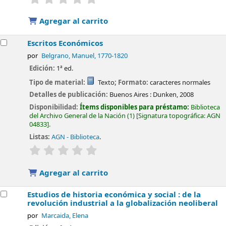
Agregar al carrito
Escritos Económicos
por
Belgrano, Manuel
, 1770-1820
Edición:
1ª ed.
Tipo de material:
Texto
; Formato:
caracteres normales
Detalles de publicación:
Buenos Aires :
Dunken,
2008
Disponibilidad:
Ítems disponibles para préstamo:
Biblioteca
del Archivo General de la Nación
(1)
Signatura topográfica:
AGN
04833
.
Listas:
AGN - Biblioteca
.
valoración
Valoración media: 0.0 de 5 estrellas
Agregar al carrito
Estudios de historia económica y social : de la
revolución industrial a la globalización neoliberal
por
Marcaida, Elena