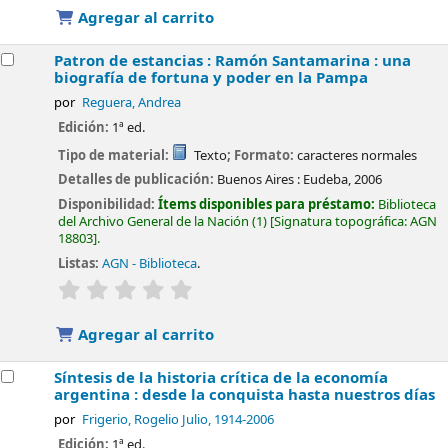
Agregar al carrito
Patron de estancias : Ramón Santamarina : una
biografía de fortuna y poder en la Pampa
por
Reguera, Andrea
Edición:
1ª ed.
Tipo de material:
Texto
; Formato:
caracteres normales
Detalles de publicación:
Buenos Aires :
Eudeba,
2006
Disponibilidad:
Ítems disponibles para préstamo:
Biblioteca
del Archivo General de la Nación
(1)
Signatura topográfica:
AGN
18803
.
Listas:
AGN - Biblioteca
.
valoración
Valoración media: 0.0 de 5 estrellas
Agregar al carrito
Síntesis de la historia crítica de la economía
argentina : desde la conquista hasta nuestros días
por
Frigerio, Rogelio Julio
, 1914-2006
Edición:
1ª ed.