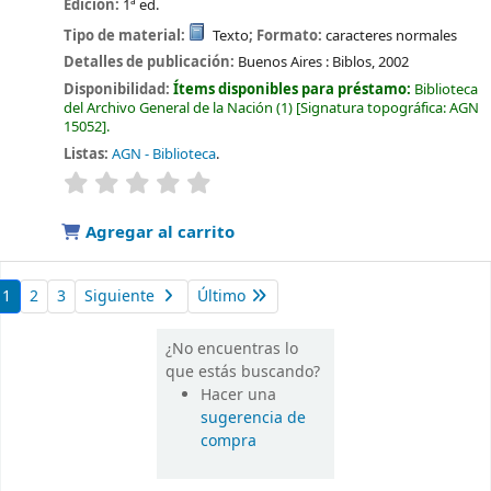
Edición:
1ª ed.
Tipo de material:
Texto
; Formato:
caracteres normales
Detalles de publicación:
Buenos Aires :
Biblos,
2002
Disponibilidad:
Ítems disponibles para préstamo:
Biblioteca
del Archivo General de la Nación
(1)
Signatura topográfica:
AGN
15052
.
Listas:
AGN - Biblioteca
.
valoración
Valoración media: 0.0 de 5 estrellas
Agregar al carrito
1
2
3
Siguiente
Último
¿No encuentras lo
que estás buscando?
Hacer una
sugerencia de
compra