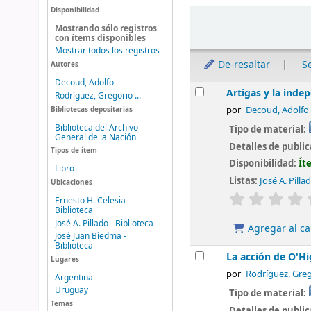
Disponibilidad
Ordenar
Mostrando sólo registros
con ítems disponibles
Mostrar todos los registros
De-resaltar
S
Autores
Decoud, Adolfo
Resultados
Artigas y la inde
Rodríguez, Gregorio ...
Bibliotecas depositarias
por
Decoud, Adolfo
Biblioteca del Archivo
Tipo de material:
General de la Nación
Detalles de publi
Tipos de ítem
Disponibilidad:
Ít
Libro
Listas:
José A. Pilla
Ubicaciones
valoración
Ernesto H. Celesia -
Biblioteca
José A. Pillado - Biblioteca
Agregar al ca
José Juan Biedma -
Biblioteca
La acción de O'H
Lugares
por
Rodríguez, Greg
Argentina
Uruguay
Tipo de material:
Temas
Detalles de publi