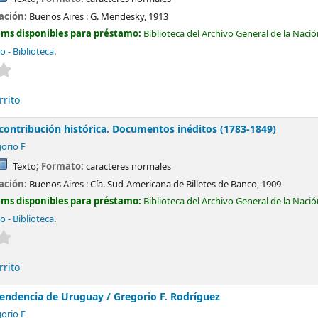
cación:
Buenos Aires :
G. Mendesky,
1913
ems disponibles para préstamo:
Biblioteca del Archivo General de la Naci
do - Biblioteca
.
Valoración media: 0.0 de 5 estrellas
rrito
: contribución histórica. Documentos inéditos (1783-1849)
orio F
Texto
; Formato:
caracteres normales
cación:
Buenos Aires :
Cía. Sud-Americana de Billetes de Banco,
1909
ems disponibles para préstamo:
Biblioteca del Archivo General de la Naci
do - Biblioteca
.
Valoración media: 0.0 de 5 estrellas
rrito
ependencia de Uruguay /
Gregorio F. Rodríguez
orio F