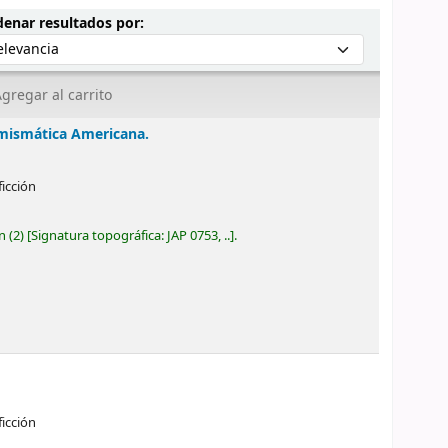
Ordenar por:
enar resultados por:
gregar al carrito
Numismática Americana.
ficción
ón
(2)
Signatura topográfica:
JAP 0753, ..
.
ficción