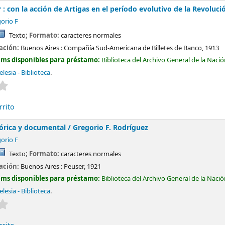
r : con la acción de Artigas en el período evolutivo de la Revoluc
orio F
Texto
; Formato:
caracteres normales
cación:
Buenos Aires :
Compañía Sud-Americana de Billetes de Banco,
1913
ems disponibles para préstamo:
Biblioteca del Archivo General de la Naci
lesia - Biblioteca
.
Valoración media: 0.0 de 5 estrellas
rrito
tórica y documental /
Gregorio F. Rodríguez
orio F
Texto
; Formato:
caracteres normales
cación:
Buenos Aires :
Peuser,
1921
ems disponibles para préstamo:
Biblioteca del Archivo General de la Naci
lesia - Biblioteca
.
Valoración media: 0.0 de 5 estrellas