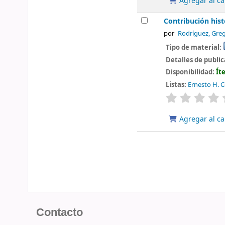
Agregar al ca
Contribución his
por
Rodríguez, Greg
Tipo de material:
Detalles de publi
Disponibilidad:
Ít
Listas:
Ernesto H. Ce
valoración
Agregar al ca
Contacto