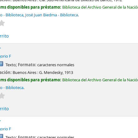
ems disponibles para préstamo:
Biblioteca del Archivo General de la Naci
do - Biblioteca
,
José Juan Biedma - Biblioteca
.
Valoración media: 0.0 de 5 estrellas
rrito
r
orio F
Texto
; Formato:
caracteres normales
cación:
Buenos Aires :
G. Mendesky,
1913
ems disponibles para préstamo:
Biblioteca del Archivo General de la Naci
do - Biblioteca
.
Valoración media: 0.0 de 5 estrellas
rrito
r
orio F
Texto
; Formato:
caracteres normales