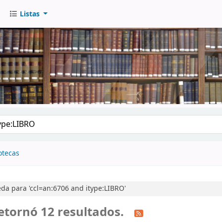
Listas
go
otecas
a para 'ccl=an:6706 and itype:LIBRO'
etornó 12 resultados.