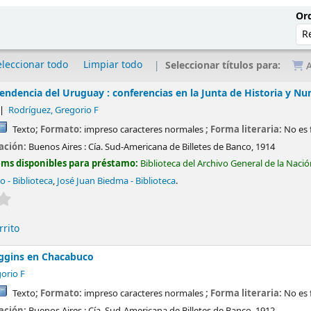
Ord
eleccionar todo
Limpiar todo
Seleccionar títulos para:
A
pendencia del Uruguay : conferencias en la Junta de Historia y 
Rodríguez, Gregorio F
Texto
; Formato:
impreso caracteres normales
; Forma literaria:
No es 
cación:
Buenos Aires :
Cía. Sud-Americana de Billetes de Banco,
1914
ems disponibles para préstamo:
Biblioteca del Archivo General de la Naci
do - Biblioteca
,
José Juan Biedma - Biblioteca
.
Valoración media: 0.0 de 5 estrellas
rrito
iggins en Chacabuco
orio F
Texto
; Formato:
impreso caracteres normales
; Forma literaria:
No es 
cación:
Buenos Aires :
Cía. Sud-Americana de Billetes de Banco,
1912