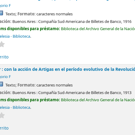
orio F
Texto
; Formato:
caracteres normales
cación:
Buenos Aires :
Compañía Sud-Americana de Billetes de Banco,
1916
ems disponibles para préstamo:
Biblioteca del Archivo General de la Naci
lesia - Biblioteca
.
Valoración media: 0.0 de 5 estrellas
rrito
r : con la acción de Artigas en el período evolutivo de la Revoluc
orio F
Texto
; Formato:
caracteres normales
cación:
Buenos Aires :
Compañía Sud-Americana de Billetes de Banco,
1913
ems disponibles para préstamo:
Biblioteca del Archivo General de la Naci
lesia - Biblioteca
.
Valoración media: 0.0 de 5 estrellas
rrito