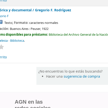
rrito
tórica y documental /
Gregorio F. Rodríguez
orio F
Texto
; Formato:
caracteres normales
cación:
Buenos Aires :
Peuser,
1922
ems disponibles para préstamo:
Biblioteca del Archivo General de la Naci
lesia - Biblioteca
.
Valoración media: 0.0 de 5 estrellas
rrito
¿No encuentras lo que estás buscando?
Hacer una
sugerencia de compra
AGN en las