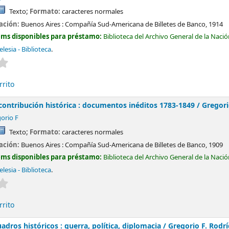
Texto
; Formato:
caracteres normales
cación:
Buenos Aires :
Compañía Sud-Americana de Billetes de Banco,
1914
ems disponibles para préstamo:
Biblioteca del Archivo General de la Naci
lesia - Biblioteca
.
Valoración media: 0.0 de 5 estrellas
rrito
: contribución histórica : documentos inéditos 1783-1849 /
Gregori
orio F
Texto
; Formato:
caracteres normales
cación:
Buenos Aires :
Compañía Sud-Americana de Billetes de Banco,
1909
ems disponibles para préstamo:
Biblioteca del Archivo General de la Naci
lesia - Biblioteca
.
Valoración media: 0.0 de 5 estrellas
rrito
cuadros históricos : guerra, política, diplomacia /
Gregorio F. Rodr