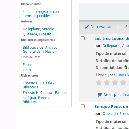
Disponibilidad
Ordenar
Limitar a registros con
ítems disponibles
Autores
De-resaltar
S
Dellepiane, Antonio
Quesada, Ernesto
Resultados
Los tres López: 
Bibliotecas depositarias
por
Dellepiane, Ant
Biblioteca del Archivo
General de la Nación
Tipo de material:
Tipos de ítem
Detalles de publi
Folleto
Disponibilidad:
Ít
Libro
Listas:
José Juan Bi
Ubicaciones
valoración
Ernesto H. Celesia -
Biblioteca
Ernesto H. Celesia - Folletos
Agregar al ca
José Juan Biedma -
Biblioteca
Enrique Peña: un
por
Quesada, Ernes
Tipo de material:
Detalles de publi