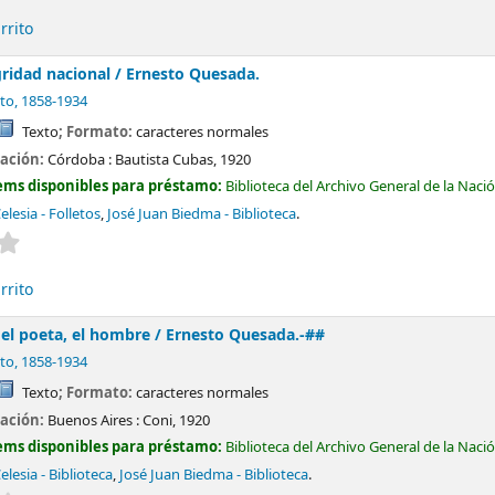
rrito
gridad nacional /
Ernesto Quesada.
to
, 1858-1934
Texto
; Formato:
caracteres normales
cación:
Córdoba :
Bautista Cubas,
1920
ems disponibles para préstamo:
Biblioteca del Archivo General de la Naci
elesia - Folletos
,
José Juan Biedma - Biblioteca
.
Valoración media: 0.0 de 5 estrellas
rrito
 el poeta, el hombre /
Ernesto Quesada.-##
to
, 1858-1934
Texto
; Formato:
caracteres normales
cación:
Buenos Aires :
Coni,
1920
ems disponibles para préstamo:
Biblioteca del Archivo General de la Naci
elesia - Biblioteca
,
José Juan Biedma - Biblioteca
.