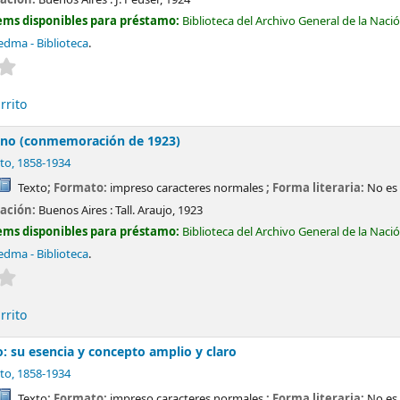
ems disponibles para préstamo:
Biblioteca del Archivo General de la Naci
edma - Biblioteca
.
Valoración media: 0.0 de 5 estrellas
rrito
reno (conmemoración de 1923)
to
, 1858-1934
Texto
; Formato:
impreso caracteres normales
; Forma literaria:
No es 
cación:
Buenos Aires :
Tall. Araujo,
1923
ems disponibles para préstamo:
Biblioteca del Archivo General de la Naci
edma - Biblioteca
.
Valoración media: 0.0 de 5 estrellas
rrito
: su esencia y concepto amplio y claro
to
, 1858-1934
Texto
; Formato:
impreso caracteres normales
; Forma literaria:
No es 