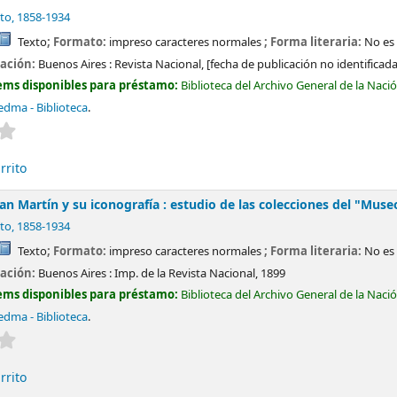
to
, 1858-1934
Texto
; Formato:
impreso caracteres normales
; Forma literaria:
No es 
cación:
Buenos Aires :
Revista Nacional,
[fecha de publicación no identificada
ems disponibles para préstamo:
Biblioteca del Archivo General de la Naci
edma - Biblioteca
.
Valoración media: 0.0 de 5 estrellas
rrito
San Martín y su iconografía : estudio de las colecciones del "Muse
to
, 1858-1934
Texto
; Formato:
impreso caracteres normales
; Forma literaria:
No es 
cación:
Buenos Aires :
Imp. de la Revista Nacional,
1899
ems disponibles para préstamo:
Biblioteca del Archivo General de la Naci
edma - Biblioteca
.
Valoración media: 0.0 de 5 estrellas
rrito