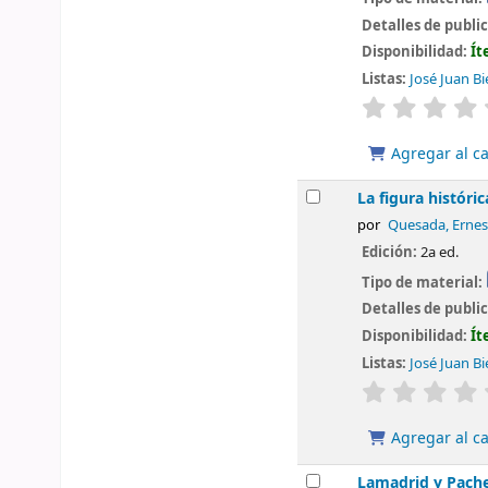
Detalles de publi
Disponibilidad:
Ít
Listas:
José Juan Bi
valoración
Agregar al ca
La figura históri
por
Quesada, Ernes
Edición:
2a ed.
Tipo de material:
Detalles de publi
Disponibilidad:
Ít
Listas:
José Juan Bi
valoración
Agregar al ca
Lamadrid y Pach