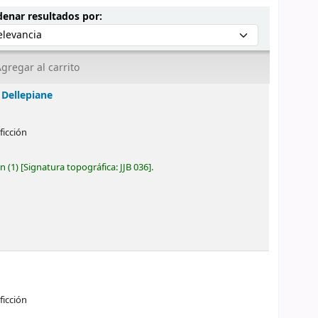
Ordenar por:
enar resultados por:
gregar al carrito
 Dellepiane
ficción
ón
(1)
Signatura topográfica:
JJB 036
.
ficción