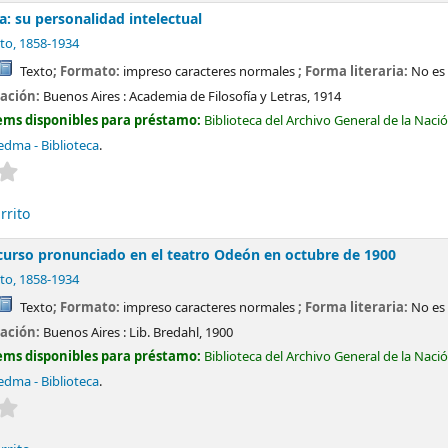
a: su personalidad intelectual
to
, 1858-1934
Texto
; Formato:
impreso caracteres normales
; Forma literaria:
No es 
cación:
Buenos Aires :
Academia de Filosofía y Letras,
1914
ems disponibles para préstamo:
Biblioteca del Archivo General de la Naci
edma - Biblioteca
.
Valoración media: 0.0 de 5 estrellas
rrito
scurso pronunciado en el teatro Odeón en octubre de 1900
to
, 1858-1934
Texto
; Formato:
impreso caracteres normales
; Forma literaria:
No es 
cación:
Buenos Aires :
Lib. Bredahl,
1900
ems disponibles para préstamo:
Biblioteca del Archivo General de la Naci
edma - Biblioteca
.
Valoración media: 0.0 de 5 estrellas