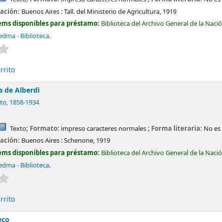
cación:
Buenos Aires :
Tall. del Ministerio de Agricultura,
1919
ems disponibles para préstamo:
Biblioteca del Archivo General de la Naci
edma - Biblioteca
.
Valoración media: 0.0 de 5 estrellas
rrito
ca de Alberdi
to
, 1858-1934
Texto
; Formato:
impreso caracteres normales
; Forma literaria:
No es 
cación:
Buenos Aires :
Schenone,
1919
ems disponibles para préstamo:
Biblioteca del Archivo General de la Naci
edma - Biblioteca
.
Valoración media: 0.0 de 5 estrellas
rrito
eco