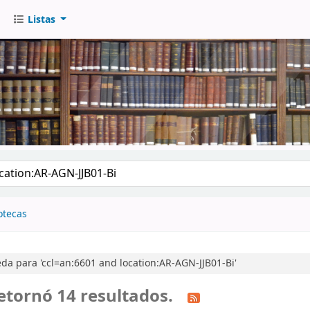
Listas
go
otecas
a para 'ccl=an:6601 and location:AR-AGN-JJB01-Bi'
etornó 14 resultados.