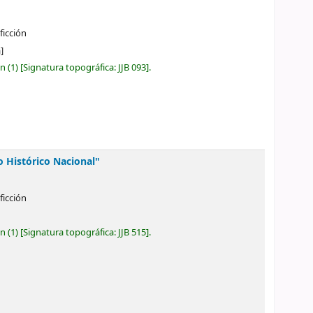
ficción
]
ón
(1)
Signatura topográfica:
JJB 093
.
o Histórico Nacional"
ficción
ón
(1)
Signatura topográfica:
JJB 515
.