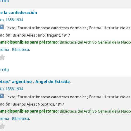
rrito
de la confederación
to
, 1858-1934
Texto
; Formato:
impreso caracteres normales
; Forma literaria:
No es 
cación:
Buenos Aires :
Imp. Tragant,
1917
ems disponibles para préstamo:
Biblioteca del Archivo General de la Naci
edma - Biblioteca
.
Valoración media: 0.0 de 5 estrellas
rrito
tras" argentino : Angel de Estrada.
to
, 1858-1934
Texto
; Formato:
impreso caracteres normales
; Forma literaria:
No es 
cación:
Buenos Aires :
Nosotros,
1917
ems disponibles para préstamo:
Biblioteca del Archivo General de la Naci
edma - Biblioteca
.
Valoración media: 0.0 de 5 estrellas