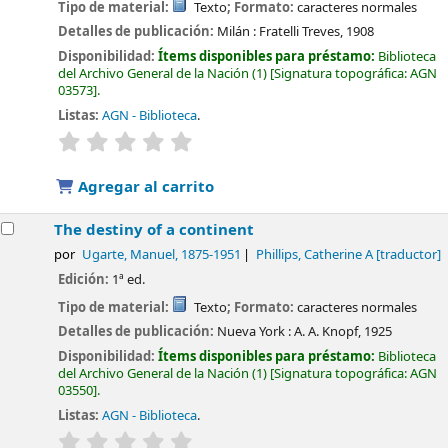
Tipo de material:
Texto
; Formato:
caracteres normales
Detalles de publicación:
Milán :
Fratelli Treves,
1908
Disponibilidad:
Ítems disponibles para préstamo:
Biblioteca
del Archivo General de la Nación
(1)
Signatura topográfica:
AGN
03573
.
Listas:
AGN - Biblioteca
.
valoración
Valoración media: 0.0 de 5 estrellas
Agregar al carrito
The destiny of a continent
por
Ugarte, Manuel
, 1875-1951
Phillips, Catherine A
[traductor]
Edición:
1ª ed.
Tipo de material:
Texto
; Formato:
caracteres normales
Detalles de publicación:
Nueva York :
A. A. Knopf,
1925
Disponibilidad:
Ítems disponibles para préstamo:
Biblioteca
del Archivo General de la Nación
(1)
Signatura topográfica:
AGN
03550
.
Listas:
AGN - Biblioteca
.
valoración
Valoración media: 0.0 de 5 estrellas