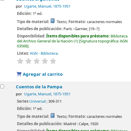
por
Ugarte, Manuel
, 1875-1951
Edición:
1ª ed.
Tipo de material:
Texto
; Formato:
caracteres normales
Detalles de publicación:
París :
Garnier,
[19--?]
Disponibilidad:
Ítems disponibles para préstamo:
Biblioteca
del Archivo General de la Nación
(1)
Signatura topográfica:
AGN
03568
.
Listas:
AGN - Biblioteca
.
valoración
Valoración media: 0.0 de 5 estrellas
Agregar al carrito
Cuentos de la Pampa
por
Ugarte, Manuel
, 1875-1951
Series
Universal
; 309-311
Edición:
1ª ed.
Tipo de material:
Texto
; Formato:
caracteres normales
Detalles de publicación:
Madrid :
Calpe,
1920