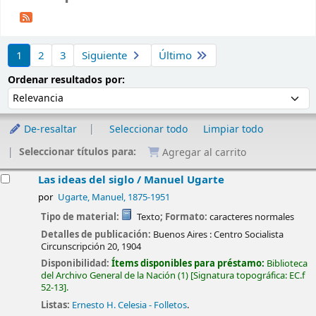
Ordenar
1
2
3
Siguiente
Último
Ordenar por:
Ordenar resultados por:
De-resaltar
Seleccionar todo
Limpiar todo
Seleccionar títulos para:
Agregar al carrito
esultados
Las ideas del siglo /
Manuel Ugarte
por
Ugarte, Manuel
, 1875-1951
Tipo de material:
Texto
; Formato:
caracteres normales
Detalles de publicación:
Buenos Aires :
Centro Socialista
Circunscripción 20,
1904
Disponibilidad:
Ítems disponibles para préstamo:
Biblioteca
del Archivo General de la Nación
(1)
Signatura topográfica:
EC.f
52-13
.
Listas:
Ernesto H. Celesia - Folletos
.