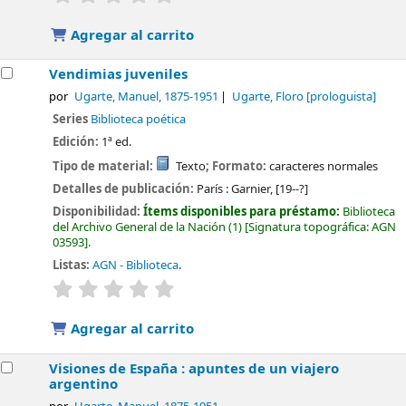
Agregar al carrito
Vendimias juveniles
por
Ugarte, Manuel
, 1875-1951
Ugarte, Floro
[prologuista]
Series
Biblioteca poética
Edición:
1ª ed.
Tipo de material:
Texto
; Formato:
caracteres normales
Detalles de publicación:
París :
Garnier,
[19--?]
Disponibilidad:
Ítems disponibles para préstamo:
Biblioteca
del Archivo General de la Nación
(1)
Signatura topográfica:
AGN
03593
.
Listas:
AGN - Biblioteca
.
valoración
Valoración media: 0.0 de 5 estrellas
Agregar al carrito
Visiones de España : apuntes de un viajero
argentino