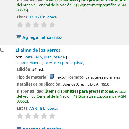
Disponibilidad:
Ítems disponibles para préstamo:
Biblioteca
del Archivo General de la Nación
(1)
Signatura topográfica:
AGN
03595
.
Listas:
AGN - Biblioteca
.
valoración
Valoración media: 0.0 de 5 estrellas
Agregar al carrito
El alma de los perros
por
Soiza Reilly, Juan José de
Ugarte, Manuel
, 1875-1951
[prologuista]
Edición:
24ª ed.
Tipo de material:
Texto
; Formato:
caracteres normales
Detalles de publicación:
Buenos Aires :
E.D.E.A.,
1950
Disponibilidad:
Ítems disponibles para préstamo:
Biblioteca
del Archivo General de la Nación
(1)
Signatura topográfica:
AGN
03552
.
Listas:
AGN - Biblioteca
.
valoración
Valoración media: 0.0 de 5 estrellas
Agregar al carrito