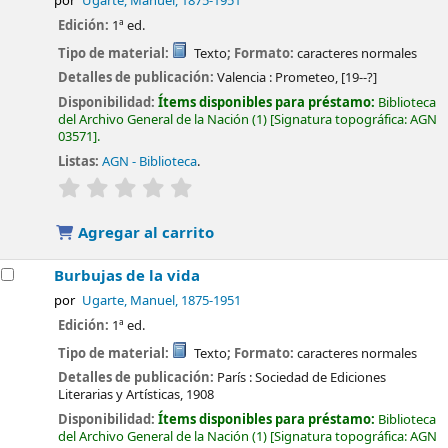
por
Ugarte, Manuel
, 1875-1951
Edición:
1ª ed.
Tipo de material:
Texto
; Formato:
caracteres normales
Detalles de publicación:
Valencia :
Prometeo,
[19--?]
Disponibilidad:
Ítems disponibles para préstamo:
Biblioteca
del Archivo General de la Nación
(1)
Signatura topográfica:
AGN
03571
.
Listas:
AGN - Biblioteca
.
valoración
Valoración media: 0.0 de 5 estrellas
Agregar al carrito
Burbujas de la vida
por
Ugarte, Manuel
, 1875-1951
Edición:
1ª ed.
Tipo de material:
Texto
; Formato:
caracteres normales
Detalles de publicación:
París :
Sociedad de Ediciones
Literarias y Artísticas,
1908
Disponibilidad:
Ítems disponibles para préstamo:
Biblioteca
del Archivo General de la Nación
(1)
Signatura topográfica:
AGN