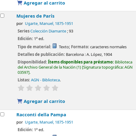
Agregar al carrito
Mujeres de París
por
Ugarte, Manuel
, 1875-1951
Series
Colección Diamante
; 93
Edición:
1ª ed.
Tipo de material:
Texto
; Formato:
caracteres normales
Detalles de publicación:
Barcelona :
A. López,
1904
Disponibilidad:
Ítems disponibles para préstamo:
Biblioteca
del Archivo General de la Nación
(1)
Signatura topográfica:
AGN
03597
.
Listas:
AGN - Biblioteca
.
valoración
Valoración media: 0.0 de 5 estrellas
Agregar al carrito
Racconti della Pampa
por
Ugarte, Manuel
, 1875-1951
Edición:
1ª ed.