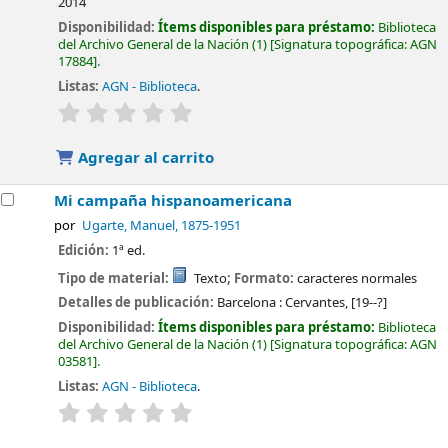
2014
Disponibilidad:
Ítems disponibles para préstamo:
Biblioteca
del Archivo General de la Nación
(1)
Signatura topográfica:
AGN
17884
.
Listas:
AGN - Biblioteca
.
valoración
Valoración media: 0.0 de 5 estrellas
Agregar al carrito
Mi campaña hispanoamericana
por
Ugarte, Manuel
, 1875-1951
Edición:
1ª ed.
Tipo de material:
Texto
; Formato:
caracteres normales
Detalles de publicación:
Barcelona :
Cervantes,
[19--?]
Disponibilidad:
Ítems disponibles para préstamo:
Biblioteca
del Archivo General de la Nación
(1)
Signatura topográfica:
AGN
03581
.
Listas:
AGN - Biblioteca
.
valoración
Valoración media: 0.0 de 5 estrellas