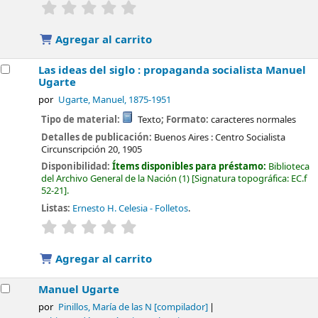
valoración
Valoración media: 0.0 de 5 estrellas
Agregar al carrito
Las ideas del siglo : propaganda socialista
Manuel
Ugarte
por
Ugarte, Manuel
, 1875-1951
Tipo de material:
Texto
; Formato:
caracteres normales
Detalles de publicación:
Buenos Aires :
Centro Socialista
Circunscripción 20,
1905
Disponibilidad:
Ítems disponibles para préstamo:
Biblioteca
del Archivo General de la Nación
(1)
Signatura topográfica:
EC.f
52-21
.
Listas:
Ernesto H. Celesia - Folletos
.
valoración
Valoración media: 0.0 de 5 estrellas
Agregar al carrito
Manuel Ugarte
por
Pinillos, María de las N
[compilador]