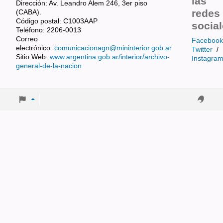
las
Dirección: Av. Leandro Alem 246, 3er piso
redes
(CABA).
Código postal: C1003AAP
socia
Teléfono: 2206-0013
Correo
Facebook
electrónico:
comunicacionagn@mininterior.gob.ar
Twitter
/
Sitio Web:
www.argentina.gob.ar/interior/archivo-
Instagra
general-de-la-nacion