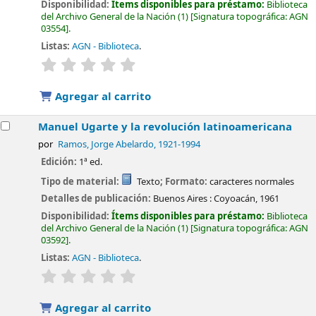
Disponibilidad:
Ítems disponibles para préstamo:
Biblioteca
del Archivo General de la Nación
(1)
Signatura topográfica:
AGN
03554
.
Listas:
AGN - Biblioteca
.
valoración
Valoración media: 0.0 de 5 estrellas
Agregar al carrito
Manuel Ugarte y la revolución latinoamericana
por
Ramos, Jorge Abelardo
, 1921-1994
Edición:
1ª ed.
Tipo de material:
Texto
; Formato:
caracteres normales
Detalles de publicación:
Buenos Aires :
Coyoacán,
1961
Disponibilidad:
Ítems disponibles para préstamo:
Biblioteca
del Archivo General de la Nación
(1)
Signatura topográfica:
AGN
03592
.
Listas:
AGN - Biblioteca
.
valoración
Valoración media: 0.0 de 5 estrellas
Agregar al carrito