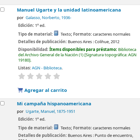
Manuel Ugarte y la unidad latinoamericana
por
Galasso, Norberto
, 1936-
Edición:
1ª ed.
Tipo de material:
Texto
; Formato:
caracteres normales
Detalles de publicación:
Buenos Aires :
Colihue,
2012
Disponibilidad:
Ítems disponibles para préstamo:
Biblioteca
del Archivo General de la Nación
(1)
Signatura topográfica:
AGN
19180
.
Listas:
AGN - Biblioteca
.
valoración
Valoración media: 0.0 de 5 estrellas
Agregar al carrito
Mi campaña hispanoamericana
por
Ugarte, Manuel
, 1875-1951
Edición:
1ª ed.
Tipo de material:
Texto
; Formato:
caracteres normales
Detalles de publicación:
Buenos Aires :
Punto de encuentro,