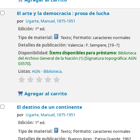
El arte y la democracia : prosa de lucha
por
Ugarte, Manuel
, 1875-1951
Edición:
1ª ed.
Tipo de material:
Texto
; Formato:
caracteres normales
Detalles de publicación:
Valencia :
F. Sempere,
[19--?]
Disponibilidad:
Ítems disponibles para préstamo:
Biblioteca
del Archivo General de la Nación
(1)
Signatura topográfica:
AGN
03570
.
Listas:
AGN - Biblioteca
.
valoración
Valoración media: 0.0 de 5 estrellas
Agregar al carrito
El destino de un continente
por
Ugarte, Manuel
, 1875-1951
Edición:
1ª ed.
Tipo de material:
Texto
; Formato:
caracteres normales
Detalles de publicación:
Buenos Aires :
Patria Grande,
1962