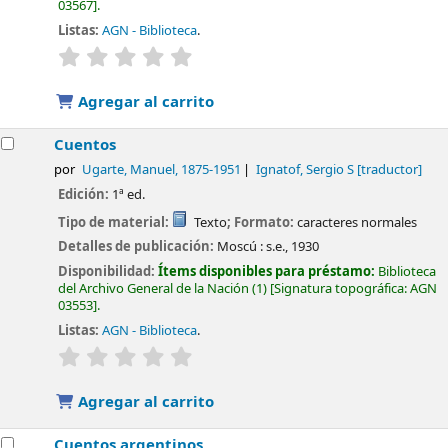
03567
.
Listas:
AGN - Biblioteca
.
valoración
Valoración media: 0.0 de 5 estrellas
Agregar al carrito
Cuentos
por
Ugarte, Manuel
, 1875-1951
Ignatof, Sergio S
[traductor]
Edición:
1ª ed.
Tipo de material:
Texto
; Formato:
caracteres normales
Detalles de publicación:
Moscú :
s.e.,
1930
Disponibilidad:
Ítems disponibles para préstamo:
Biblioteca
del Archivo General de la Nación
(1)
Signatura topográfica:
AGN
03553
.
Listas:
AGN - Biblioteca
.
valoración
Valoración media: 0.0 de 5 estrellas
Agregar al carrito
Cuentos argentinos