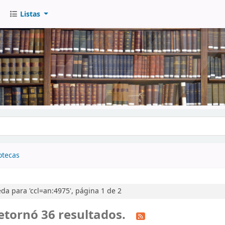
Listas
go
otecas
a para 'ccl=an:4975', página 1 de 2
etornó 36 resultados.