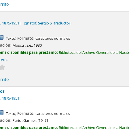
rrito
l
, 1875-1951
Ignatof, Sergio S
[traductor]
Texto
; Formato:
caracteres normales
cación:
Moscú :
s.e.,
1930
ems disponibles para préstamo:
Biblioteca del Archivo General de la Naci
teca
.
Valoración media: 0.0 de 5 estrellas
rrito
nos
l
, 1875-1951
Texto
; Formato:
caracteres normales
cación:
París :
Garnier,
[19--?]
ems disponibles para préstamo:
Biblioteca del Archivo General de la Naci