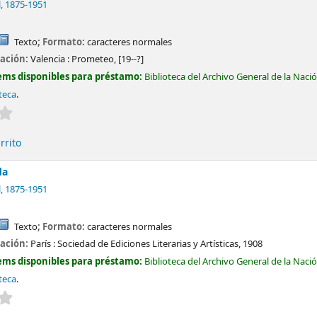
l
, 1875-1951
Texto
; Formato:
caracteres normales
cación:
Valencia :
Prometeo,
[19--?]
ems disponibles para préstamo:
Biblioteca del Archivo General de la Naci
teca
.
Valoración media: 0.0 de 5 estrellas
rrito
da
l
, 1875-1951
Texto
; Formato:
caracteres normales
cación:
París :
Sociedad de Ediciones Literarias y Artísticas,
1908
ems disponibles para préstamo:
Biblioteca del Archivo General de la Naci
teca
.
Valoración media: 0.0 de 5 estrellas