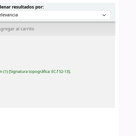
Ordenar por:
enar resultados por:
gregar al carrito
ón
(1)
Signatura topográfica:
EC.f 52-13
.