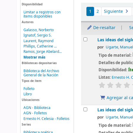
Disponibilidad
Ordenar
1
2
Siguiente
Limitar a registros con
ítems disponibles
Autores
De-resaltar
S
Galasso, Norberto
Ignatof, Sergio S.
Resultados
Las ideas del sigl
Laurent, Raymond
Phillips, Catherine ...
por
Ugarte, Manue
Ramos, Jorge Abelard...
Tipo de material:
Mostrar más
Detalles de publi
Bibliotecas depositarias
Disponibilidad:
Ít
Biblioteca del Archivo
General de la Nación
Listas:
Ernesto H. C
Tipos de ítem
valoración
Folleto
Libro
Agregar al ca
Ubicaciones
AGN - Biblioteca
Las ideas del sig
AGN - Folletos
por
Ugarte, Manue
Ernesto H. Celesia - Folletos
Series
Tipo de material:
Biblioteca poética
Detalles de publi