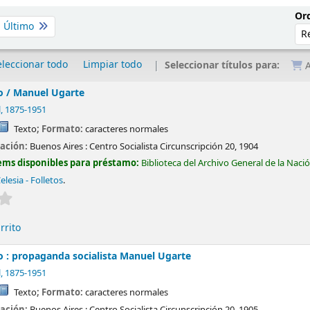
Ord
Último
eleccionar todo
Limpiar todo
Seleccionar títulos para:
A
o /
Manuel Ugarte
l
, 1875-1951
Texto
; Formato:
caracteres normales
cación:
Buenos Aires :
Centro Socialista Circunscripción 20,
1904
ems disponibles para préstamo:
Biblioteca del Archivo General de la Naci
elesia - Folletos
.
Valoración media: 0.0 de 5 estrellas
rrito
lo : propaganda socialista
Manuel Ugarte
l
, 1875-1951
Texto
; Formato:
caracteres normales
cación:
Buenos Aires :
Centro Socialista Circunscripción 20,
1905