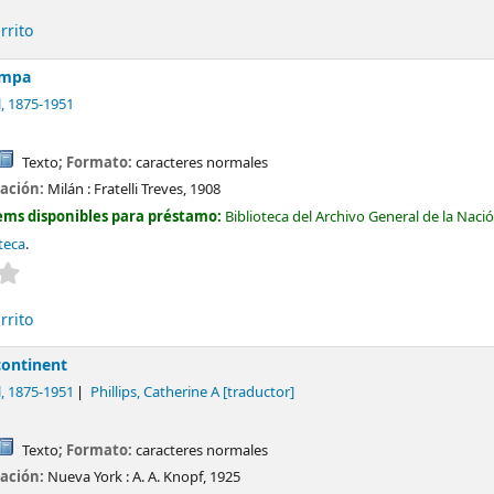
rrito
ampa
l
, 1875-1951
Texto
; Formato:
caracteres normales
cación:
Milán :
Fratelli Treves,
1908
ems disponibles para préstamo:
Biblioteca del Archivo General de la Naci
teca
.
Valoración media: 0.0 de 5 estrellas
rrito
continent
l
, 1875-1951
Phillips, Catherine A
[traductor]
Texto
; Formato:
caracteres normales
cación:
Nueva York :
A. A. Knopf,
1925