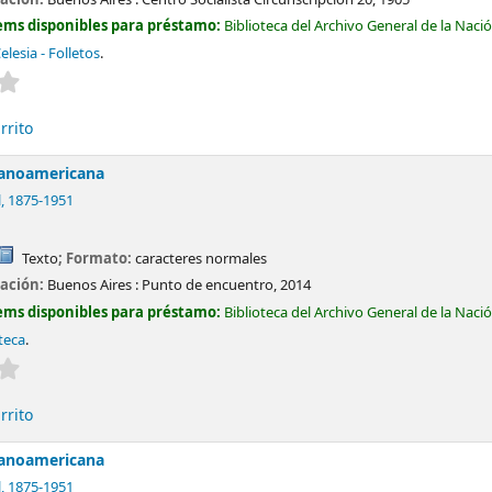
ems disponibles para préstamo:
Biblioteca del Archivo General de la Naci
elesia - Folletos
.
Valoración media: 0.0 de 5 estrellas
rrito
anoamericana
l
, 1875-1951
Texto
; Formato:
caracteres normales
cación:
Buenos Aires :
Punto de encuentro,
2014
ems disponibles para préstamo:
Biblioteca del Archivo General de la Naci
teca
.
Valoración media: 0.0 de 5 estrellas
rrito
anoamericana
l
, 1875-1951