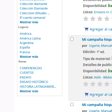
Colección diamante
Disponibilidad:
Ít
Colección Diamante
Listas:
Ernesto H. C
Colecction d'études ...
valoración
El cuento semanal
Mostrar más
Lugares
Agregar al ca
América
América Latina
Mi campaña hisp
Argentina
por
Ugarte, Manue
España
Edición:
1ª ed.
Francia
Mostrar más
Tipo de material:
Temas
Detalles de publi
CONFERENCIAS
Disponibilidad:
Ít
CUENTOS
Listas:
AGN - Biblio
ENSAYO
ENSAYO HISTÓRICO
valoración
HISTORIA LATINOAMERI...
Mostrar más
Agregar al ca
Mi campaña hisp
por
Ugarte, Manue