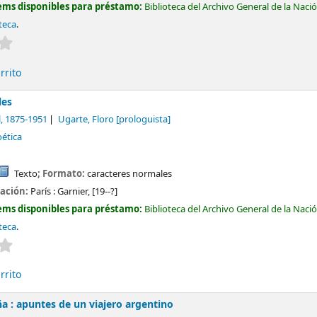
ems disponibles para préstamo:
Biblioteca del Archivo General de la Naci
teca
.
Valoración media: 0.0 de 5 estrellas
rrito
les
l
, 1875-1951
Ugarte, Floro
[prologuista]
oética
Texto
; Formato:
caracteres normales
cación:
París :
Garnier,
[19--?]
ems disponibles para préstamo:
Biblioteca del Archivo General de la Naci
teca
.
Valoración media: 0.0 de 5 estrellas
rrito
a : apuntes de un viajero argentino