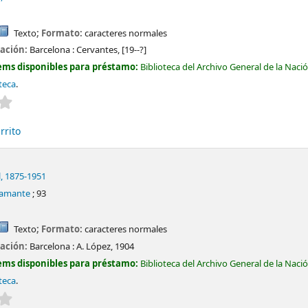
Texto
; Formato:
caracteres normales
cación:
Barcelona :
Cervantes,
[19--?]
ems disponibles para préstamo:
Biblioteca del Archivo General de la Naci
teca
.
Valoración media: 0.0 de 5 estrellas
rrito
l
, 1875-1951
iamante
; 93
Texto
; Formato:
caracteres normales
cación:
Barcelona :
A. López,
1904
ems disponibles para préstamo:
Biblioteca del Archivo General de la Naci
teca
.
Valoración media: 0.0 de 5 estrellas