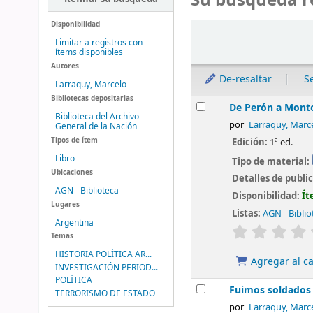
Su búsqueda r
Disponibilidad
Ordenar
Limitar a registros con
ítems disponibles
Autores
De-resaltar
S
Larraquy, Marcelo
Bibliotecas depositarias
Resultados
De Perón a Monton
Biblioteca del Archivo
por
Larraquy, Marc
General de la Nación
Tipos de ítem
Edición:
1ª ed.
Libro
Tipo de material:
Ubicaciones
Detalles de publi
AGN - Biblioteca
Disponibilidad:
Ít
Lugares
Listas:
AGN - Biblio
Argentina
valoración
Temas
HISTORIA POLÍTICA AR...
Agregar al ca
INVESTIGACIÓN PERIOD...
POLÍTICA
Fuimos soldados 
TERRORISMO DE ESTADO
por
Larraquy, Marc