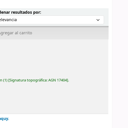
Ordenar por:
enar resultados por:
gregar al carrito
ón
(1)
Signatura topográfica:
AGN 17404
.
aquy.