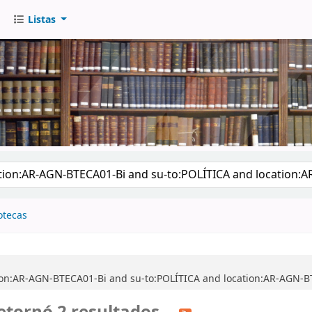
Listas
go
otecas
ion:AR-AGN-BTECA01-Bi and su-to:POLÍTICA and location:AR-AGN-B