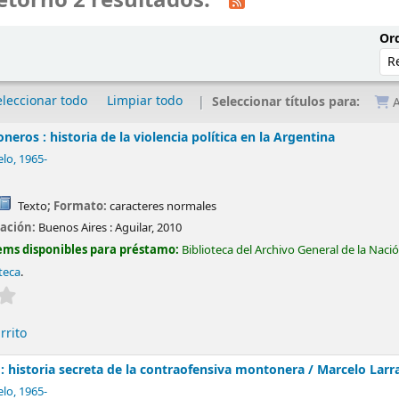
etornó 2 resultados.
Ord
eleccionar todo
Limpiar todo
Seleccionar títulos para:
A
eros : historia de la violencia política en la Argentina
elo
, 1965-
Texto
; Formato:
caracteres normales
cación:
Buenos Aires :
Aguilar,
2010
ems disponibles para préstamo:
Biblioteca del Archivo General de la Naci
teca
.
Valoración media: 0.0 de 5 estrellas
rrito
: historia secreta de la contraofensiva montonera /
Marcelo Larr
elo
, 1965-