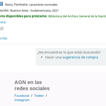
Texto
; Formato:
caracteres normales
cación:
Buenos Aires :
Sudamericana,
2021
ems disponibles para préstamo:
Biblioteca del Archivo General de la Naci
teca
.
Valoración media: 0.0 de 5 estrellas
rrito
¿No encuentras lo que estás buscando?
Hacer una
sugerencia de compra
AGN en las
redes sociales
Facebook
/
Twitter
/
Instagram