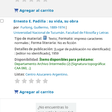
Agregar al carrito
Ernesto E. Padilla : su vida, su obra
por
Furlong, Guillermo
, 1889-1974
Universidad Nacional de Tucumán. Facultad de Filosofía y Letras
Tipo de material:
Texto
; Formato:
impreso caracteres
normales
; Forma literaria:
No es ficción
Detalles de publicación:
[Lugar de publicación no identificado]
:
[editor no identificado],
1959
Disponibilidad:
Ítems disponibles para préstamo:
Departamento Archivo Intermedio
(2)
Signatura topográfica:
CAA 060, ..
.
Listas:
Centro Azucarero Argentino
.
valoración
Valoración media: 0.0 de 5 estrellas
Agregar al carrito
¿No encuentras lo