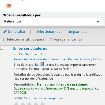
Ordenar
Ordenar por:
Ordenar resultados por:
De-resaltar
Seleccionar todo
Limpiar todo
Seleccionar títulos para:
Agregar al carrito
esultados
Un tercer cuaderno
por
Padilla, Ernesto E
Universidad Nacional de Tucumán. Facultad de Filosofía y Letras
Tipo de material:
Texto
; Formato:
impreso caracteres
normales
; Forma literaria:
No es ficción
Detalles de publicación:
[Lugar de publicación no identificado]
:
[editor no identificado],
1961
Disponibilidad:
Ítems disponibles para préstamo:
Departamento Archivo Intermedio
(1)
Signatura topográfica:
CAA 062
.
Listas:
Centro Azucarero Argentino
.
valoración
Valoración media: 0.0 de 5 estrellas