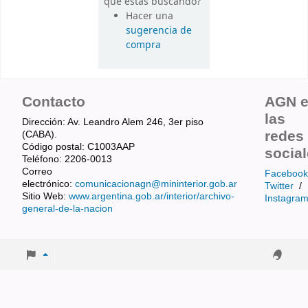
que estás buscando?
Hacer una
sugerencia de
compra
Contacto
AGN 
las
Dirección: Av. Leandro Alem 246, 3er piso
redes
(CABA).
Código postal: C1003AAP
socia
Teléfono: 2206-0013
Correo
Facebook
electrónico:
comunicacionagn@mininterior.gob.ar
Twitter
/
Sitio Web:
www.argentina.gob.ar/interior/archivo-
Instagra
general-de-la-nacion