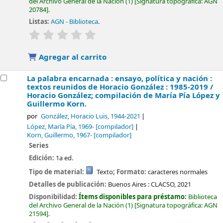
del Archivo General de la Nación
(1)
Signatura topográfica:
AGN
20784
.
Listas:
AGN - Biblioteca
.
valoración
Valoración media: 0.0 de 5 estrellas
Agregar al carrito
La palabra encarnada : ensayo, política y nación :
textos reunidos de Horacio González : 1985-2019 /
Horacio González; compilación de María Pía López y
Guillermo Korn.
por
González, Horacio Luis
, 1944-2021
López, María Pía
, 1969-
[compilador]
Korn, Guillermo
, 1967-
[compilador]
Series
Edición:
1a ed.
Tipo de material:
Texto
; Formato:
caracteres normales
Detalles de publicación:
Buenos Aires :
CLACSO,
2021
Disponibilidad:
Ítems disponibles para préstamo:
Biblioteca
del Archivo General de la Nación
(1)
Signatura topográfica:
AGN
21594
.