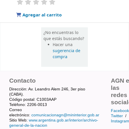
valoración
Valoración media: 0.0 de 5 estrellas
Agregar al carrito
¿No encuentras lo
que estás buscando?
Hacer una
sugerencia de
compra
Contacto
AGN 
las
Dirección: Av. Leandro Alem 246, 3er piso
redes
(CABA).
Código postal: C1003AAP
socia
Teléfono: 2206-0013
Correo
Facebook
electrónico:
comunicacionagn@mininterior.gob.ar
Twitter
/
Sitio Web:
www.argentina.gob.ar/interior/archivo-
Instagra
general-de-la-nacion