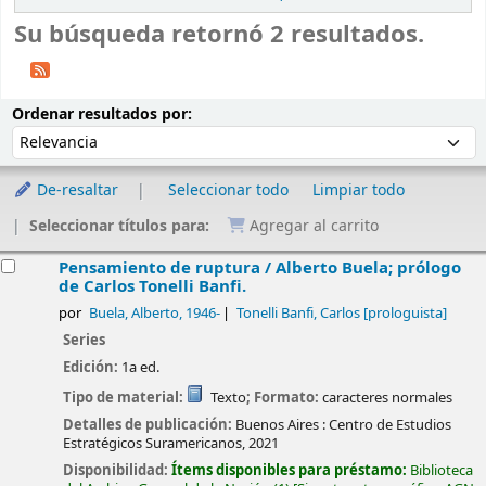
Su búsqueda retornó 2 resultados.
Ordenar
Ordenar por:
Ordenar resultados por:
De-resaltar
Seleccionar todo
Limpiar todo
Seleccionar títulos para:
Agregar al carrito
esultados
Pensamiento de ruptura /
Alberto Buela; prólogo
de Carlos Tonelli Banfi.
por
Buela, Alberto
, 1946-
Tonelli Banfi, Carlos
[prologuista]
Series
Edición:
1a ed.
Tipo de material:
Texto
; Formato:
caracteres normales
Detalles de publicación:
Buenos Aires :
Centro de Estudios
Estratégicos Suramericanos,
2021
Disponibilidad:
Ítems disponibles para préstamo:
Biblioteca