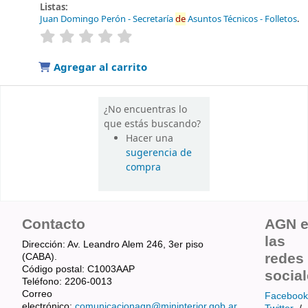
Listas:
Juan Domingo Perón - Secretaría
de
Asuntos Técnicos - Folletos
.
valoración
Valoración media: 0.0
de
5 estrellas
Agregar al carrito
¿No encuentras lo
que estás buscando?
Hacer una
sugerencia de
compra
Contacto
AGN 
las
Dirección: Av. Leandro Alem 246, 3er piso
redes
(CABA).
Código postal: C1003AAP
socia
Teléfono: 2206-0013
Correo
Facebook
electrónico:
comunicacionagn@mininterior.gob.ar