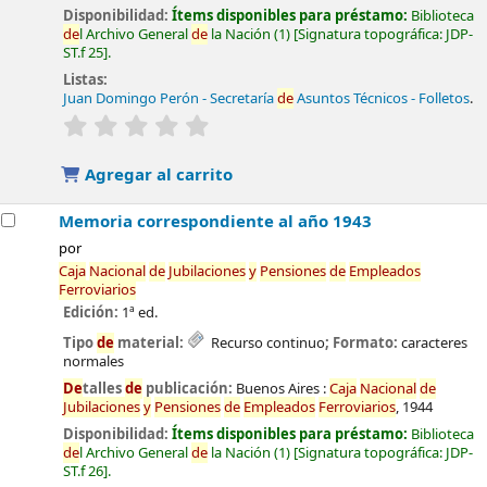
Disponibilidad:
Ítems disponibles para préstamo:
Biblioteca
de
l Archivo General
de
la Nación
(1)
Signatura topográfica:
JDP-
ST.f 25
.
Listas:
Juan Domingo Perón - Secretaría
de
Asuntos Técnicos - Folletos
.
valoración
Valoración media: 0.0
de
5 estrellas
Agregar al carrito
Memoria correspondiente al año 1943
por
Caja
Nacional
de
Jubilaciones
y
Pensiones
de
Empleados
Ferroviarios
Edición:
1ª ed.
Tipo
de
material:
Recurso continuo
; Formato:
caracteres
normales
De
talles
de
publicación:
Buenos Aires :
Caja
Nacional
de
Jubilaciones
y
Pensiones
de
Empleados
Ferroviarios
,
1944
Disponibilidad:
Ítems disponibles para préstamo:
Biblioteca
de
l Archivo General
de
la Nación
(1)
Signatura topográfica:
JDP-
ST.f 26
.