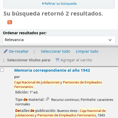
Refinar su búsqueda
Su búsqueda retornó 2 resultados.
Ordenar
Ordenar por:
Ordenar resultados por:
De-resaltar
Seleccionar todo
Limpiar todo
Seleccionar títulos para:
Agregar al carrito
esultados
Memoria correspondiente al año 1942
por
Caja
Nacional
de
Jubilaciones
y
Pensiones
de
Empleados
Ferroviarios
Edición:
1ª ed.
Tipo
de
material:
Recurso continuo
; Formato:
caracteres
normales
De
talles
de
publicación:
Buenos Aires :
Caja
Nacional
de
Jubilaciones
y
Pensiones
de
Empleados
Ferroviarios
,
1943