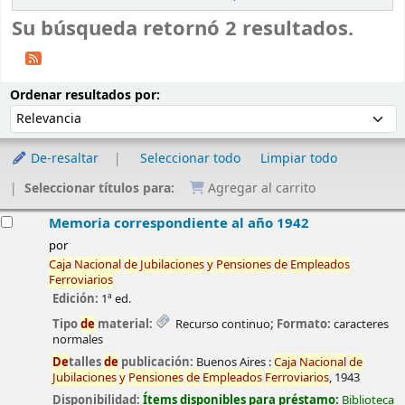
Su búsqueda retornó 2 resultados.
Ordenar
Ordenar por:
Ordenar resultados por:
De-resaltar
Seleccionar todo
Limpiar todo
Seleccionar títulos para:
Agregar al carrito
esultados
Memoria correspondiente al año 1942
por
Caja
Nacional
de
Jubilaciones
y
Pensiones
de
Empleados
Ferroviarios
Edición:
1ª ed.
Tipo
de
material:
Recurso continuo
; Formato:
caracteres
normales
De
talles
de
publicación:
Buenos Aires :
Caja
Nacional
de
Jubilaciones
y
Pensiones
de
Empleados
Ferroviarios
,
1943
Disponibilidad:
Ítems disponibles para préstamo:
Biblioteca