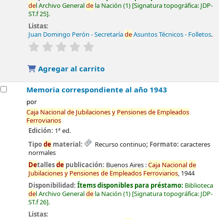
de
l Archivo General
de
la Nación
(1)
Signatura topográfica:
JDP-
ST.f 25
.
Listas:
Juan Domingo Perón - Secretaría
de
Asuntos Técnicos - Folletos
.
valoración
Valoración media: 0.0
de
5 estrellas
Agregar al carrito
Memoria correspondiente al año 1943
por
Caja
Nacional
de
Jubilaciones
y
Pensiones
de
Empleados
Ferroviarios
Edición:
1ª ed.
Tipo
de
material:
Recurso continuo
; Formato:
caracteres
normales
De
talles
de
publicación:
Buenos Aires :
Caja
Nacional
de
Jubilaciones
y
Pensiones
de
Empleados
Ferroviarios
,
1944
Disponibilidad:
Ítems disponibles para préstamo:
Biblioteca
de
l Archivo General
de
la Nación
(1)
Signatura topográfica:
JDP-
ST.f 26
.
Listas: