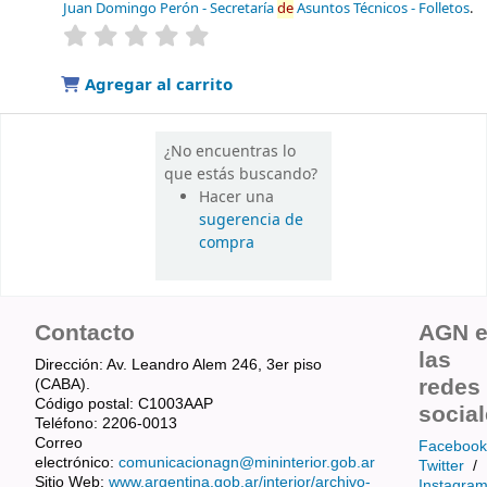
Juan Domingo Perón - Secretaría
de
Asuntos Técnicos - Folletos
.
valoración
Valoración media: 0.0
de
5 estrellas
Agregar al carrito
¿No encuentras lo
que estás buscando?
Hacer una
sugerencia de
compra
Contacto
AGN 
las
Dirección: Av. Leandro Alem 246, 3er piso
redes
(CABA).
Código postal: C1003AAP
socia
Teléfono: 2206-0013
Correo
Facebook
electrónico:
comunicacionagn@mininterior.gob.ar
Twitter
/
Sitio Web:
www.argentina.gob.ar/interior/archivo-
Instagra