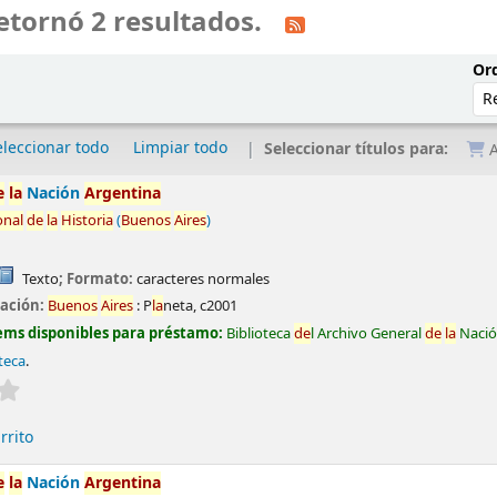
etornó 2 resultados.
Ord
eleccionar todo
Limpiar todo
Seleccionar títulos para:
A
e
la
Nación
Argentina
onal
de
la
Historia
(
Buenos
Aires
)
Texto
; Formato:
caracteres normales
cación:
Buenos
Aires
:
P
la
neta,
c2001
ems disponibles para préstamo:
Biblioteca
de
l Archivo General
de
la
Naci
teca
.
Valoración media: 0.0
de
5 estrel
la
s
rrito
e
la
Nación
Argentina