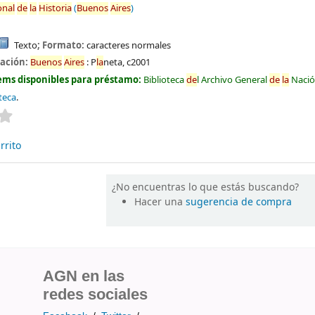
onal
de
la
Historia
(
Buenos
Aires
)
Texto
; Formato:
caracteres normales
cación:
Buenos
Aires
:
P
la
neta,
c2001
ems disponibles para préstamo:
Biblioteca
de
l Archivo General
de
la
Naci
teca
.
Valoración media: 0.0
de
5 estrel
la
s
rrito
¿No encuentras lo que estás buscando?
Hacer una
sugerencia de compra
AGN en las
redes sociales