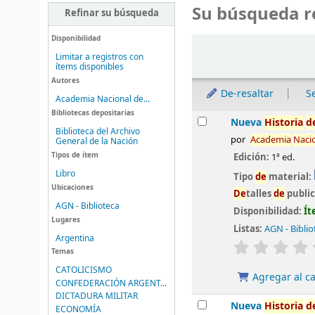
Su búsqueda r
Refinar su búsqueda
Disponibilidad
Ordenar
Limitar a registros con
ítems disponibles
Autores
De-resaltar
S
Academia Nacional de...
Bibliotecas depositarias
Resultados
Nueva
Historia
d
Biblioteca del Archivo
por
Aca
de
mia
Naci
General de la Nación
Tipos de ítem
Edición:
1ª ed.
Libro
Tipo
de
material:
Ubicaciones
De
talles
de
publi
AGN - Biblioteca
Disponibilidad:
Ít
Lugares
Listas:
AGN - Biblio
Argentina
valoración
Temas
CATOLICISMO
Agregar al ca
CONFEDERACIÓN ARGENT...
DICTADURA MILITAR
Nueva
Historia
d
ECONOMÍA