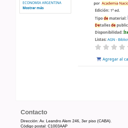
ECONOMIA ARGENTINA
por
Aca
de
mia
Naci
Mostrar más
Edición:
1ª ed.
Tipo
de
material:
De
talles
de
publi
Disponibilidad:
Ít
Listas:
AGN - Biblio
valoración
Agregar al ca
Contacto
Dirección: Av. Leandro Alem 246, 3er piso (CABA).
Código postal: C1003AAP