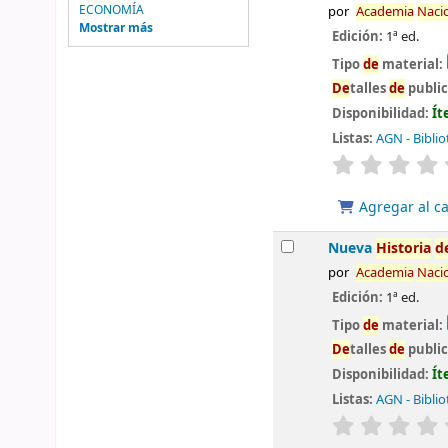
ECONOMÍA
por
Aca
de
mia
Naci
Mostrar más
Edición:
1ª ed.
Tipo
de
material:
De
talles
de
publi
Disponibilidad:
Ít
Listas:
AGN - Biblio
valoración
Agregar al ca
Nueva
Historia
d
por
Aca
de
mia
Naci
Edición:
1ª ed.
Tipo
de
material:
De
talles
de
publi
Disponibilidad:
Ít
Listas:
AGN - Biblio
valoración