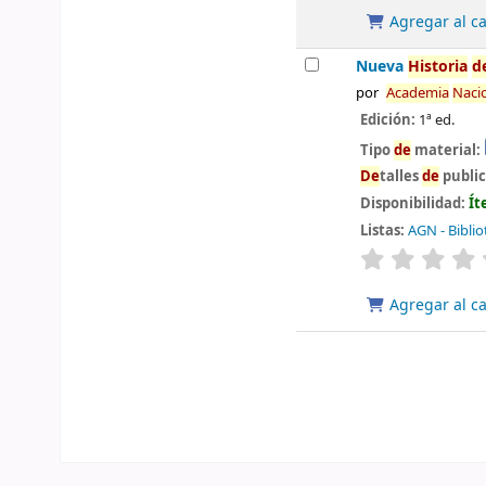
Agregar al ca
Nueva
Historia
d
por
Aca
de
mia
Naci
Edición:
1ª ed.
Tipo
de
material:
De
talles
de
publi
Disponibilidad:
Ít
Listas:
AGN - Biblio
valoración
Agregar al ca