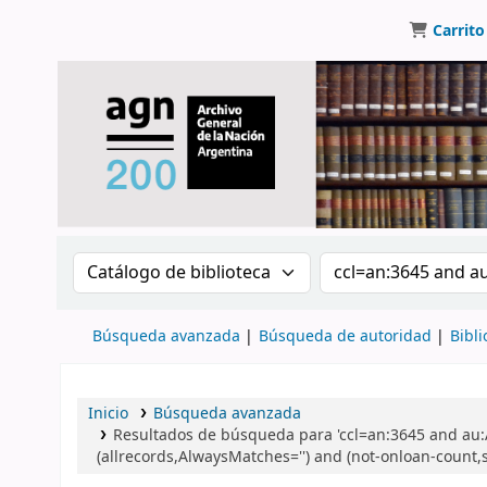
Carrito
Buscar en el catálogo por:
Buscar en el catálo
Búsqueda avanzada
Búsqueda de autoridad
Bibli
Inicio
Búsqueda avanzada
Resultados de búsqueda para 'ccl=an:3645 and au
(allrecords,AlwaysMatches='') and (not-onloan-count,s