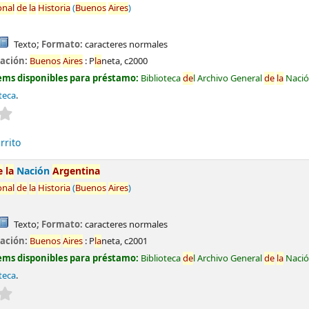
onal
de
la
Historia
(
Buenos
Aires
)
Texto
; Formato:
caracteres normales
cación:
Buenos
Aires
:
P
la
neta,
c2000
ems disponibles para préstamo:
Biblioteca
de
l Archivo General
de
la
Naci
teca
.
Valoración media: 0.0
de
5 estrel
la
s
rrito
e
la
Nación
Argentina
onal
de
la
Historia
(
Buenos
Aires
)
Texto
; Formato:
caracteres normales
cación:
Buenos
Aires
:
P
la
neta,
c2001
ems disponibles para préstamo:
Biblioteca
de
l Archivo General
de
la
Naci
teca
.
Valoración media: 0.0
de
5 estrel
la
s