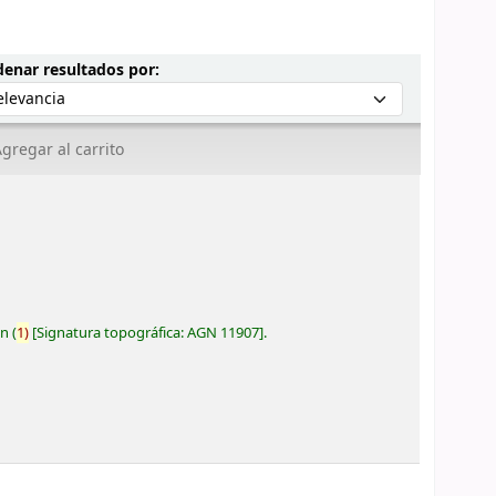
Ordenar por:
enar resultados por:
gregar al carrito
ón
(
1)
Signatura topográfica:
AGN 11907
.