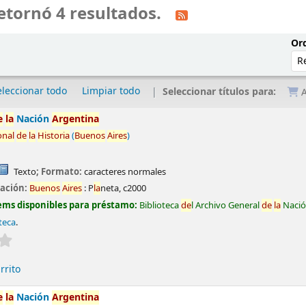
etornó 4 resultados.
Ord
eleccionar todo
Limpiar todo
Seleccionar títulos para:
A
e
la
Nación
Argentina
onal
de
la
Historia
(
Buenos
Aires
)
Texto
; Formato:
caracteres normales
cación:
Buenos
Aires
:
P
la
neta,
c2000
ems disponibles para préstamo:
Biblioteca
de
l Archivo General
de
la
Naci
teca
.
Valoración media: 0.0
de
5 estrel
la
s
rrito
e
la
Nación
Argentina