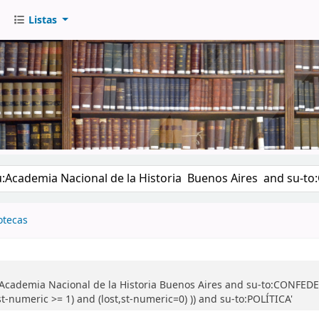
Listas
go
otecas
:Academia Nacional de la Historia Buenos Aires and su-to:CONFE
t-numeric >= 1) and (lost,st-numeric=0) )) and su-to:POLÍTICA'