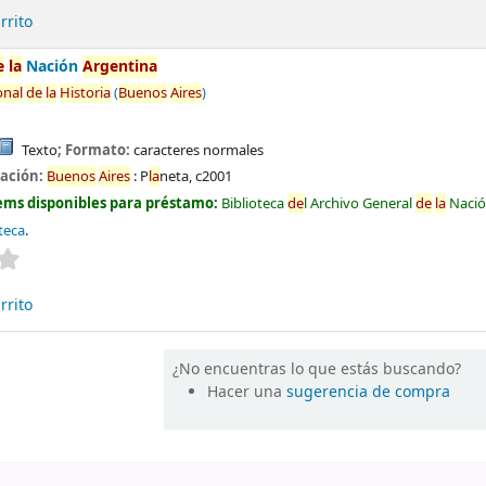
rrito
e
la
Nación
Argentina
onal
de
la
Historia
(
Buenos
Aires
)
Texto
; Formato:
caracteres normales
cación:
Buenos
Aires
:
P
la
neta,
c2001
ems disponibles para préstamo:
Biblioteca
de
l Archivo General
de
la
Naci
teca
.
Valoración media: 0.0
de
5 estrel
la
s
rrito
¿No encuentras lo que estás buscando?
Hacer una
sugerencia de compra