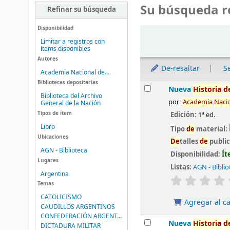
Su búsqueda r
Refinar su búsqueda
Disponibilidad
Ordenar
Limitar a registros con
ítems disponibles
Autores
De-resaltar
S
Academia Nacional de...
Bibliotecas depositarias
Resultados
Nueva
Historia
d
Biblioteca del Archivo
por
Aca
de
mia
Naci
General de la Nación
Tipos de ítem
Edición:
1ª ed.
Libro
Tipo
de
material:
Ubicaciones
De
talles
de
publi
AGN - Biblioteca
Disponibilidad:
Ít
Lugares
Listas:
AGN - Biblio
Argentina
valoración
Temas
CATOLICISMO
Agregar al ca
CAUDILLOS ARGENTINOS
CONFEDERACIÓN ARGENT...
Nueva
Historia
d
DICTADURA MILITAR