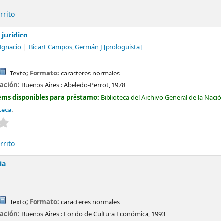
rrito
 jurídico
 Ignacio
Bidart Campos, Germán J
[prologuista]
Texto
; Formato:
caracteres normales
cación:
Buenos Aires :
Abeledo-Perrot,
1978
ems disponibles para préstamo:
Biblioteca del Archivo General de la Naci
teca
.
Valoración media: 0.0 de 5 estrellas
rrito
ia
Texto
; Formato:
caracteres normales
cación:
Buenos Aires :
Fondo de Cultura Económica,
1993