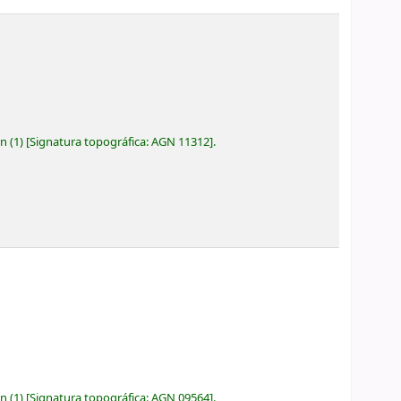
ón
(1)
Signatura topográfica:
AGN 11312
.
ón
(1)
Signatura topográfica:
AGN 09564
.