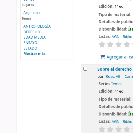
Lugares
Edición:
1ª ed.
Argentina
Tipo de material:
Temas
Detalles de publi
ANTROPOLOGÍA
Disponibilidad:
Ít
DERECHO
Listas:
AGN - Biblio
EDAD MEDIA
valoración
ENSAYO
ESTADO
Mostrar más
Agregar al ca
Sobre el derecho y
por
Ross, Alf
Carr
Series
Temas
Edición:
4ª ed.
Tipo de material:
Detalles de publi
Disponibilidad:
Ít
Listas:
AGN - Biblio
valoración