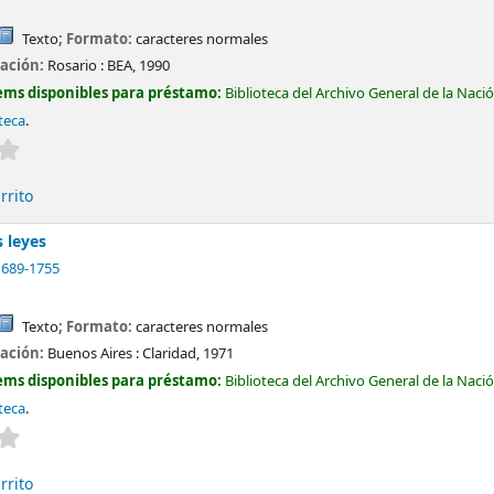
Texto
; Formato:
caracteres normales
cación:
Rosario :
BEA,
1990
ems disponibles para préstamo:
Biblioteca del Archivo General de la Naci
teca
.
Valoración media: 0.0 de 5 estrellas
rrito
s leyes
1689-1755
Texto
; Formato:
caracteres normales
cación:
Buenos Aires :
Claridad,
1971
ems disponibles para préstamo:
Biblioteca del Archivo General de la Naci
teca
.
Valoración media: 0.0 de 5 estrellas
rrito