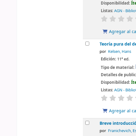
Disponibilidad:
Ít
Listas:
AGN - Biblio
valoración
Agregar al ca
Teoría pura del d
por
Kelsen, Hans
Edición:
11ª ed.
Tipo de material:
Detalles de publi
Disponibilidad:
Ít
Listas:
AGN - Biblio
valoración
Agregar al ca
Breve introducció
por
Franichevich, E