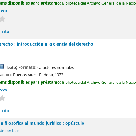
ems disponibles para préstamo:
Biblioteca del Archivo General de la Naci
teca
.
Valoración media: 0.0 de 5 estrellas
rrito
erecho : introducción a la ciencia del derecho
Texto
; Formato:
caracteres normales
cación:
Buenos Aires :
Eudeba,
1973
ems disponibles para préstamo:
Biblioteca del Archivo General de la Naci
teca
.
Valoración media: 0.0 de 5 estrellas
rrito
n filosófica al mundo jurídico : opúsculo
steban Luis