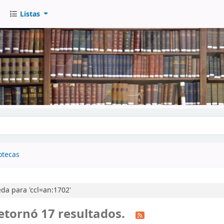
Listas
go
otecas
da para 'ccl=an:1702'
etornó 17 resultados.