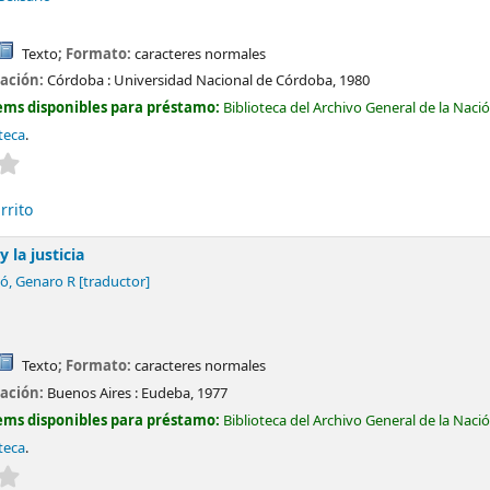
Texto
; Formato:
caracteres normales
cación:
Córdoba :
Universidad Nacional de Córdoba,
1980
ems disponibles para préstamo:
Biblioteca del Archivo General de la Naci
teca
.
Valoración media: 0.0 de 5 estrellas
rrito
 la justicia
ió, Genaro R
[traductor]
Texto
; Formato:
caracteres normales
cación:
Buenos Aires :
Eudeba,
1977
ems disponibles para préstamo:
Biblioteca del Archivo General de la Naci
teca
.
Valoración media: 0.0 de 5 estrellas