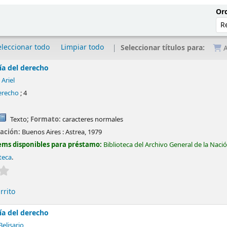
Ord
eleccionar todo
Limpiar todo
Seleccionar títulos para:
A
ía del derecho
 Ariel
derecho
; 4
Texto
; Formato:
caracteres normales
cación:
Buenos Aires :
Astrea,
1979
ems disponibles para préstamo:
Biblioteca del Archivo General de la Naci
teca
.
Valoración media: 0.0 de 5 estrellas
rrito
ía del derecho
Belisario