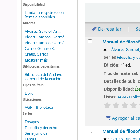
Disponibilidad
Ordenar
Limitar a registros con
ítems disponibles
Autores
De-resaltar
S
Álvarez Gardiol, Ari...
Bidart Campos, Germá...
Resultados
Manual de filosof
Bidart Campos, Germá...
Carrió, Genaro R.
por
Álvarez Gardiol,
Creus, Carlos
Series
Filosofía y 
Mostrar más
Edición:
1ª ed.
Bibliotecas depositarias
Tipo de material:
Biblioteca del Archivo
General de la Nación
Detalles de publi
Tipos de ítem
Disponibilidad:
Ít
Libro
Listas:
AGN - Biblio
Ubicaciones
valoración
AGN - Biblioteca
Series
Agregar al ca
Ensayos
Filosofía y derecho
Manual de filosof
Serie jurídica
por
Ortiz y Bustos, 
Temas