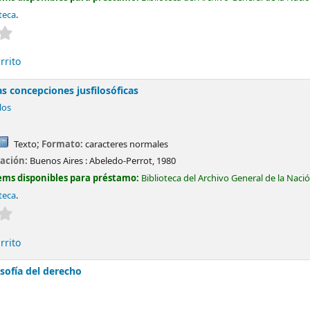
teca
.
Valoración media: 0.0 de 5 estrellas
rrito
las concepciones jusfilosóficas
los
Texto
; Formato:
caracteres normales
cación:
Buenos Aires :
Abeledo-Perrot,
1980
ems disponibles para préstamo:
Biblioteca del Archivo General de la Naci
teca
.
Valoración media: 0.0 de 5 estrellas
rrito
sofía del derecho