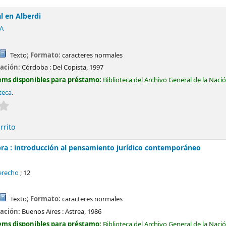
l en Alberdi
 A
Texto
; Formato:
caracteres normales
cación:
Córdoba :
Del Copista,
1997
ems disponibles para préstamo:
Biblioteca del Archivo General de la Naci
teca
.
Valoración media: 0.0 de 5 estrellas
rrito
obra : introducción al pensamiento jurídico contemporáneo
derecho
; 12
Texto
; Formato:
caracteres normales
cación:
Buenos Aires :
Astrea,
1986
ems disponibles para préstamo:
Biblioteca del Archivo General de la Naci