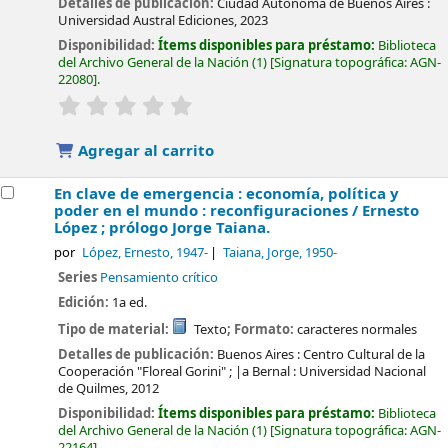
Detalles de publicación:
Ciudad Autónoma de Buenos Aires :
Universidad Austral Ediciones,
2023
Disponibilidad:
Ítems disponibles para préstamo:
Biblioteca
del Archivo General de la Nación
(1)
Signatura topográfica:
AGN-
22080
.
valoración
Valoración media: 0.0 de 5 estrellas
Agregar al carrito
En clave de emergencia : economía, política y
poder en el mundo : reconfiguraciones /
Ernesto
López ; prólogo Jorge Taiana.
por
López, Ernesto
, 1947-
Taiana, Jorge
, 1950-
Series
Pensamiento crítico
Edición:
1a ed.
Tipo de material:
Texto
; Formato:
caracteres normales
Detalles de publicación:
Buenos Aires :
Centro Cultural de la
Cooperación "Floreal Gorini" ; |a Bernal : Universidad Nacional
de Quilmes,
2012
Disponibilidad:
Ítems disponibles para préstamo:
Biblioteca
del Archivo General de la Nación
(1)
Signatura topográfica:
AGN-
22164
.