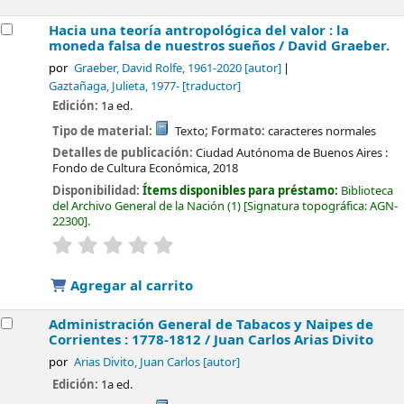
Hacia una teoría antropológica del valor : la
moneda falsa de nuestros sueños /
David Graeber.
por
Graeber, David Rolfe
, 1961-2020
[autor]
Gaztañaga, Julieta
, 1977-
[traductor]
Edición:
1a ed.
Tipo de material:
Texto
; Formato:
caracteres normales
Detalles de publicación:
Ciudad Autónoma de Buenos Aires :
Fondo de Cultura Económica,
2018
Disponibilidad:
Ítems disponibles para préstamo:
Biblioteca
del Archivo General de la Nación
(1)
Signatura topográfica:
AGN-
22300
.
valoración
Valoración media: 0.0 de 5 estrellas
Agregar al carrito
Administración General de Tabacos y Naipes de
Corrientes : 1778-1812 /
Juan Carlos Arias Divito
por
Arias Divito, Juan Carlos
[autor]
Edición:
1a ed.