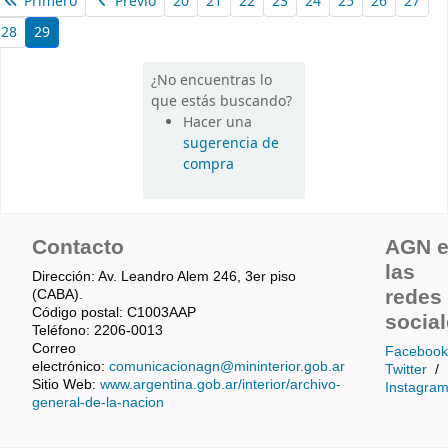
Primero
Previo
20
21
22
23
24
25
26
27
28
29
¿No encuentras lo
que estás buscando?
Hacer una
sugerencia de
compra
Contacto
AGN 
las
Dirección: Av. Leandro Alem 246, 3er piso
redes
(CABA).
Código postal: C1003AAP
socia
Teléfono: 2206-0013
Correo
Facebook
electrónico:
comunicacionagn@mininterior.gob.ar
Twitter
/
Sitio Web:
www.argentina.gob.ar/interior/archivo-
Instagra
general-de-la-nacion