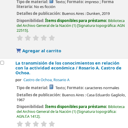
Tipo de material:
Texto
; Formato:
impreso
; Forma
literaria:
No es ficción
Detalles de publicación:
Buenos Aires :
Dunken,
2019
Disponibilidad:
Ítems disponibles para préstamo:
Biblioteca
del Archivo General de la Nación
(1)
Signatura topográfica:
AGN
22515
.
valoración
Valoración media: 0.0 de 5 estrellas
Agregar al carrito
La transmisión de los conocimientos en relación
con la actividad económica /
Rosario A. Castro de
Ochoa.
por
Castro de Ochoa, Rosario A
Tipo de material:
Texto
; Formato:
caracteres normales
Detalles de publicación:
Buenos Aires :
Casa Eduardo Gagliolo,
1967
Disponibilidad:
Ítems disponibles para préstamo:
Biblioteca
del Archivo General de la Nación
(1)
Signatura topográfica:
AGN.f.A 1412
.
valoración
Valoración media: 0.0 de 5 estrellas