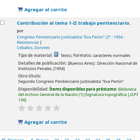
Agregar al carrito
Contribución al tema 1-II trabajo penitenciario.
por
Congreso Penitenciario Justicialista “Eva Perón”
(2° : 1954 :
Resistencia)
Ceballos, Doroteo
Tipo de material:
Texto
; Formato:
caracteres normales
Detalles de publicación:
[Buenos Aires] :
Dirección Nacional de
Institutos Penales,
[1954]
Otro título:
Segundo Congreso Penitenciario Justicialista "Eva Perón"
Disponibilidad:
Ítems disponibles para préstamo:
Biblioteca
del Archivo General de la Nación
(1)
Signatura topográfica:
J.D.P.f
134
.
valoración
Valoración media: 0.0 de 5 estrellas
Agregar al carrito