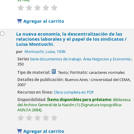
valoración
Valoración media: 0.0 de 5 estrellas
Agregar al carrito
La nueva economía, la descentralización de las
relaciones laborales y el papel de los sindicatos /
Luisa Montuschi.
por
Montuschi, Luisa
, 1938-
Series
Serie documentos de trabajo. Área Negocios y Economía
;
350
Tipo de material:
Texto
; Formato:
caracteres normales
Detalles de publicación:
Buenos Aires :
Universidad del CEMA,
2007
Recursos en línea:
Obra completa en PDF
Disponibilidad:
Ítems disponibles para préstamo:
Biblioteca
del Archivo General de la Nación
(1)
Signatura topográfica:
AGN.f.A 2684
.
valoración
Valoración media: 0.0 de 5 estrellas
Agregar al carrito