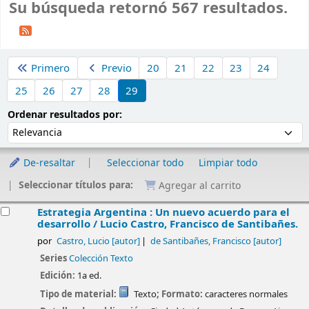
Su búsqueda retornó 567 resultados.
Ordenar
Primero
Previo
20
21
22
23
24
25
26
27
28
29
Ordenar por:
Ordenar resultados por:
De-resaltar
Seleccionar todo
Limpiar todo
Seleccionar títulos para:
Agregar al carrito
esultados
Estrategia Argentina : Un nuevo acuerdo para el
desarrollo /
Lucio Castro, Francisco de Santibañes.
por
Castro, Lucio
[autor]
de Santibañes, Francisco
[autor]
Series
Colección Texto
Edición:
1a ed.
Tipo de material:
Texto
; Formato:
caracteres normales