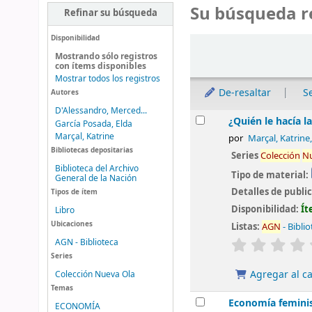
Su búsqueda r
Refinar su búsqueda
Disponibilidad
Ordenar
Mostrando sólo registros
con ítems disponibles
Mostrar todos los registros
De-resaltar
S
Autores
D'Alessandro, Merced...
Resultados
¿Quién le hacía l
García Posada, Elda
Marçal, Katrine
por
Marçal, Katrine
Bibliotecas depositarias
Series
Colección
N
Biblioteca del Archivo
Tipo de material:
General de la Nación
Detalles de publi
Tipos de ítem
Disponibilidad:
Ít
Libro
Ubicaciones
Listas:
AGN
- Bibli
valoración
AGN - Biblioteca
Series
Agregar al ca
Colección Nueva Ola
Temas
Economía feminist
ECONOMÍA