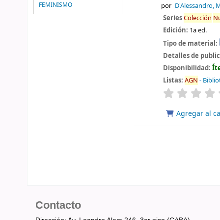
FEMINISMO
por
D'Alessandro, 
Series
Colección
N
Edición:
1a ed.
Tipo de material:
Detalles de publi
Disponibilidad:
Ít
Listas:
AGN
- Bibli
valoración
Agregar al ca
Contacto
Dirección: Av. Leandro Alem 246, 3er piso (CABA).