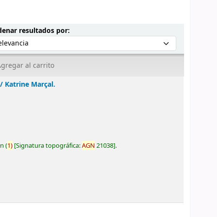
Ordenar por:
enar resultados por:
gregar al carrito
 /
Katrine Marçal.
ón
(
1)
Signatura topográfica:
AGN
21038
.