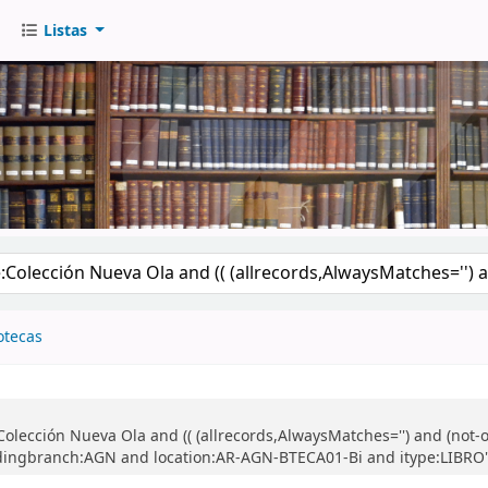
Listas
go
otecas
lección Nueva Ola and (( (allrecords,AlwaysMatches='') and (not-on
ngbranch:AGN and location:AR-AGN-BTECA01-Bi and itype:LIBRO'