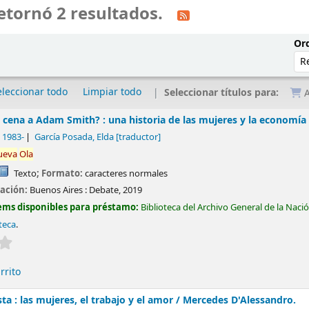
etornó 2 resultados.
Ord
eleccionar todo
Limpiar todo
Seleccionar títulos para:
A
a cena a Adam Smith? : una historia de las mujeres y la economía
, 1983-
García Posada, Elda
[traductor]
ueva
Ola
Texto
; Formato:
caracteres normales
cación:
Buenos Aires :
Debate,
2019
ems disponibles para préstamo:
Biblioteca del Archivo General de la Naci
oteca
.
Valoración media: 0.0 de 5 estrellas
rrito
a : las mujeres, el trabajo y el amor /
Mercedes D'Alessandro.