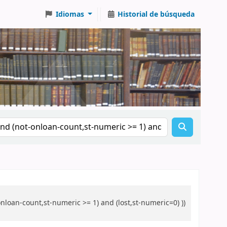
Idiomas
Historial de búsqueda
loan-count,st-numeric >= 1) and (lost,st-numeric=0) ))