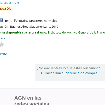
Mercedes
, 1978-
ueva
Ola
Texto
; Formato:
caracteres normales
cación:
Buenos Aires :
Sudamericana,
2019
ems disponibles para préstamo:
Biblioteca del Archivo General de la Naci
oteca
.
Valoración media: 0.0 de 5 estrellas
rrito
¿No encuentras lo que estás buscando?
Hacer una
sugerencia de compra
AGN en las
redes sociales