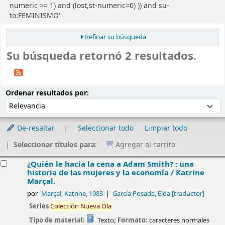
numeric >= 1) and (lost,st-numeric=0) )) and su-
to:FEMINISMO'
Refinar su búsqueda
Su búsqueda retornó 2 resultados.
Ordenar
Ordenar por:
Ordenar resultados por:
De-resaltar
Seleccionar todo
Limpiar todo
Seleccionar títulos para:
Agregar al carrito
esultados
¿Quién le hacía la cena a Adam Smith? : una
historia de las mujeres y la economía /
Katrine
Marçal.
por
Marçal, Katrine
, 1983-
García Posada, Elda
[traductor]
Series
Colección
Nueva
Ola
Tipo de material:
Texto
; Formato:
caracteres normales