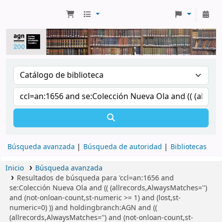
Búsqueda avanzada
Búsqueda de autoridad
Bibliotecas
Inicio
Búsqueda avanzada
Resultados de búsqueda para 'ccl=an:1656 and
se:Colección Nueva Ola and (( (allrecords,AlwaysMatches='')
and (not-onloan-count,st-numeric >= 1) and (lost,st-
numeric=0) )) and holdingbranch:AGN and ((
(allrecords,AlwaysMatches='') and (not-onloan-count,st-