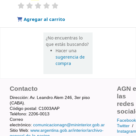
valoración
Valoración media: 0.0 de 5 estrellas
Agregar al carrito
¿No encuentras lo
que estás buscando?
Hacer una
sugerencia de
compra
Contacto
AGN 
las
Dirección: Av. Leandro Alem 246, 3er piso
redes
(CABA).
Código postal: C1003AAP
socia
Teléfono: 2206-0013
Correo
Facebook
electrónico:
comunicacionagn@mininterior.gob.ar
Twitter
/
Sitio Web:
www.argentina.gob.ar/interior/archivo-
Instagra
general-de-la-nacion