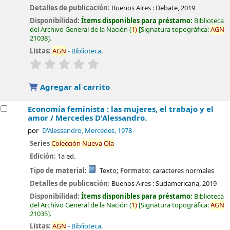
Detalles de publicación:
Buenos Aires :
Debate,
2019
Disponibilidad:
Ítems disponibles para préstamo:
Biblioteca
del Archivo General de la Nación
(
1)
Signatura topográfica:
AGN
21038
.
Listas:
AGN
- Biblioteca
.
valoración
Valoración media: 0.0 de 5 estrellas
Agregar al carrito
Economía feminista : las mujeres, el trabajo y el
amor /
Mercedes D'Alessandro.
por
D'Alessandro, Mercedes
, 1978-
Series
Colección
Nueva
Ola
Edición:
1a ed.
Tipo de material:
Texto
; Formato:
caracteres normales
Detalles de publicación:
Buenos Aires :
Sudamericana,
2019
Disponibilidad:
Ítems disponibles para préstamo:
Biblioteca
del Archivo General de la Nación
(
1)
Signatura topográfica:
AGN
21035
.
Listas:
AGN
- Biblioteca
.