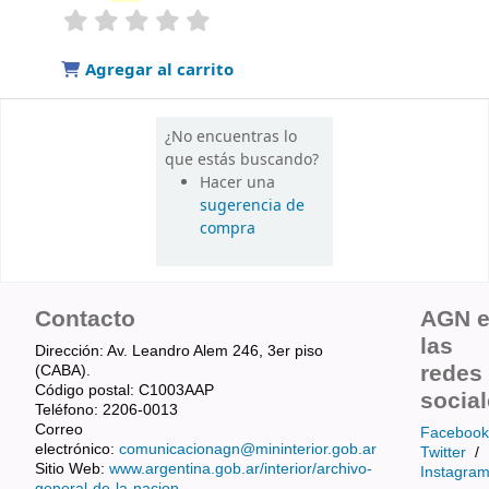
valoración
Valoración media: 0.0 de 5 estrellas
Agregar al carrito
¿No encuentras lo
que estás buscando?
Hacer una
sugerencia de
compra
Contacto
AGN 
las
Dirección: Av. Leandro Alem 246, 3er piso
redes
(CABA).
Código postal: C1003AAP
socia
Teléfono: 2206-0013
Correo
Facebook
electrónico:
comunicacionagn@mininterior.gob.ar
Twitter
/
Sitio Web:
www.argentina.gob.ar/interior/archivo-
Instagra
general-de-la-nacion