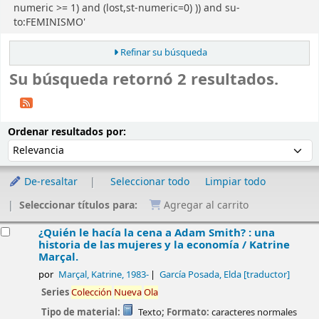
numeric >= 1) and (lost,st-numeric=0) )) and su-
to:FEMINISMO'
Refinar su búsqueda
Su búsqueda retornó 2 resultados.
Ordenar
Ordenar por:
Ordenar resultados por:
De-resaltar
Seleccionar todo
Limpiar todo
Seleccionar títulos para:
Agregar al carrito
esultados
¿Quién le hacía la cena a Adam Smith? : una
historia de las mujeres y la economía /
Katrine
Marçal.
por
Marçal, Katrine
, 1983-
García Posada, Elda
[traductor]
Series
Colección
Nueva
Ola
Tipo de material:
Texto
; Formato:
caracteres normales