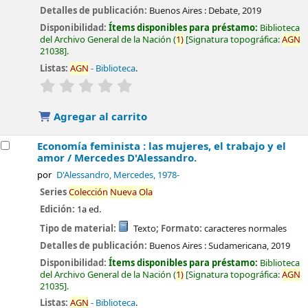
Detalles de publicación:
Buenos Aires :
Debate,
2019
Disponibilidad:
Ítems disponibles para préstamo:
Biblioteca
del Archivo General de la Nación
(
1)
Signatura topográfica:
AGN
21038
.
Listas:
AGN
- Biblioteca
.
valoración
Valoración media: 0.0 de 5 estrellas
Agregar al carrito
Economía feminista : las mujeres, el trabajo y el
amor /
Mercedes D'Alessandro.
por
D'Alessandro, Mercedes
, 1978-
Series
Colección
Nueva
Ola
Edición:
1a ed.
Tipo de material:
Texto
; Formato:
caracteres normales
Detalles de publicación:
Buenos Aires :
Sudamericana,
2019
Disponibilidad:
Ítems disponibles para préstamo:
Biblioteca
del Archivo General de la Nación
(
1)
Signatura topográfica:
AGN
21035
.
Listas:
AGN
- Biblioteca
.