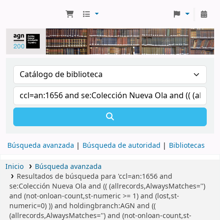
Búsqueda avanzada
Búsqueda de autoridad
Bibliotecas
Inicio
Búsqueda avanzada
Resultados de búsqueda para 'ccl=an:1656 and
se:Colección Nueva Ola and (( (allrecords,AlwaysMatches='')
and (not-onloan-count,st-numeric >= 1) and (lost,st-
numeric=0) )) and holdingbranch:AGN and ((
(allrecords,AlwaysMatches='') and (not-onloan-count,st-