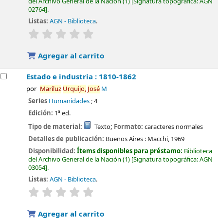
del Archivo General de la Nación
(1)
Signatura topográfica:
AGN
02764
.
Listas:
AGN - Biblioteca
.
valoración
Valoración media: 0.0 de 5 estrellas
Agregar al carrito
Estado e industria : 1810-1862
por
Mariluz
Urquijo,
José
M
Series
Humanidades
; 4
Edición:
1ª ed.
Tipo de material:
Texto
; Formato:
caracteres normales
Detalles de publicación:
Buenos Aires :
Macchi,
1969
Disponibilidad:
Ítems disponibles para préstamo:
Biblioteca
del Archivo General de la Nación
(1)
Signatura topográfica:
AGN
03054
.
Listas:
AGN - Biblioteca
.
valoración
Valoración media: 0.0 de 5 estrellas
Agregar al carrito