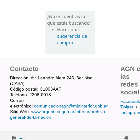
¿No encuentras lo
que estás buscando?
Hacer una
sugerencia de
compra
Contacto
AGN 
las
Dirección: Av. Leandro Alem 246, 3er piso
redes
(CABA).
Código postal: C1003AAP
socia
Teléfono: 2206-0013
Correo
Facebook
electrónico:
comunicacionagn@mininterior.gob.ar
Twitter
/
Sitio Web:
www.argentina.gob.ar/interior/archivo-
Instagra
general-de-la-nacion