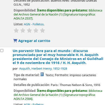
Detalles de publicación:
Buenos Aires :
Industrias Gráficas
O.S.N.,
1952
Disponibilidad:
Ítems disponibles para préstamo:
Biblioteca
del Archivo General de la Nación
(1)
Signatura topográfica:
AGN.f.A 2537
.
Listas:
AGN - Folletos
.
valoración
Valoración media: 0.0 de 5 estrellas
Agregar al carrito
Un porvenir libre para el mundo : discurso
pronunciado por el muy honorable H. H. Asquith
presidente del Consejo de Ministros en el Guildhall
el 9 de noviembre de 1916 /
H. H. Asquith.
por
Asquith, Herbert Henry
, 1852-1928
Tipo de material:
Texto
; Formato:
impreso caracteres
normales
Detalles de publicación:
Paris :
Thomas Nelson & Sons,
1916
Disponibilidad:
Ítems disponibles para préstamo:
Biblioteca
del Archivo General de la Nación
(1)
Signatura topográfica:
AGN.f.A 2584
.
Listas:
AGN - Folletos
.