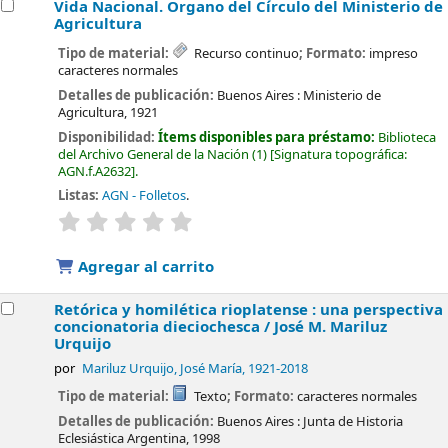
Vida Nacional. Órgano del Círculo del Ministerio de
Agricultura
Tipo de material:
Recurso continuo
; Formato:
impreso
caracteres normales
Detalles de publicación:
Buenos Aires :
Ministerio de
Agricultura,
1921
Disponibilidad:
Ítems disponibles para préstamo:
Biblioteca
del Archivo General de la Nación
(1)
Signatura topográfica:
AGN.f.A2632
.
Listas:
AGN - Folletos
.
valoración
Valoración media: 0.0 de 5 estrellas
Agregar al carrito
Retórica y homilética rioplatense : una perspectiva
concionatoria dieciochesca /
José M. Mariluz
Urquijo
por
Mariluz Urquijo, José María
, 1921-2018
Tipo de material:
Texto
; Formato:
caracteres normales
Detalles de publicación:
Buenos Aires :
Junta de Historia
Eclesiástica Argentina,
1998