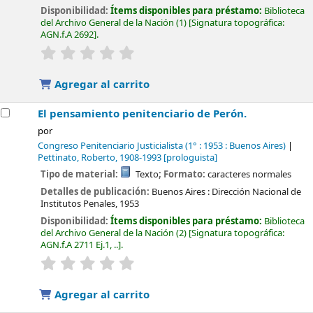
Disponibilidad:
Ítems disponibles para préstamo:
Biblioteca
del Archivo General de la Nación
(1)
Signatura topográfica:
AGN.f.A 2692
.
valoración
Valoración media: 0.0 de 5 estrellas
Agregar al carrito
El pensamiento penitenciario de Perón.
por
Congreso Penitenciario Justicialista
(1° : 1953 : Buenos Aires)
Pettinato, Roberto
, 1908-1993
[prologuista]
Tipo de material:
Texto
; Formato:
caracteres normales
Detalles de publicación:
Buenos Aires :
Dirección Nacional de
Institutos Penales,
1953
Disponibilidad:
Ítems disponibles para préstamo:
Biblioteca
del Archivo General de la Nación
(2)
Signatura topográfica:
AGN.f.A 2711 Ej.1, ..
.
valoración
Valoración media: 0.0 de 5 estrellas
Agregar al carrito