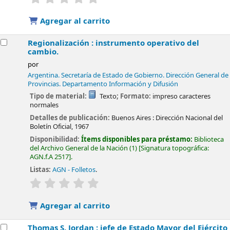
Agregar al carrito
Regionalización : instrumento operativo del
cambio.
por
Argentina. Secretaría de Estado de Gobierno. Dirección General de
Provincias. Departamento Información y Difusión
Tipo de material:
Texto
; Formato:
impreso caracteres
normales
Detalles de publicación:
Buenos Aires :
Dirección Nacional del
Boletín Oficial,
1967
Disponibilidad:
Ítems disponibles para préstamo:
Biblioteca
del Archivo General de la Nación
(1)
Signatura topográfica:
AGN.f.A 2517
.
Listas:
AGN - Folletos
.
valoración
Valoración media: 0.0 de 5 estrellas
Agregar al carrito
Thomas S. Jordan : jefe de Estado Mayor del Ejército