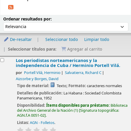
Ordenar
Ordenar por:
Ordenar resultados por:
De-resaltar
Seleccionar todo
Limpiar todo
Seleccionar títulos para:
Agregar al carrito
esultados
Los periodistas norteamericanos y la
independencia de Cuba /
Herminio Portell Vilá.
por
Portell Vilá, Herminio
Salvatierra, Richard C
Aizcorbe y Borges, David
Tipo de material:
Texto
; Formato:
caracteres normales
Detalles de publicación:
La Habana :
Sociedad Colombista
Panamericana,
1952
Disponibilidad:
Ítems disponibles para préstamo:
Biblioteca
del Archivo General de la Nación
(1)
Signatura topográfica:
AGN.f.A 0051-02
.
Listas:
AGN - Folletos
.
valoración
Valoración media: 0.0 de 5 estrellas