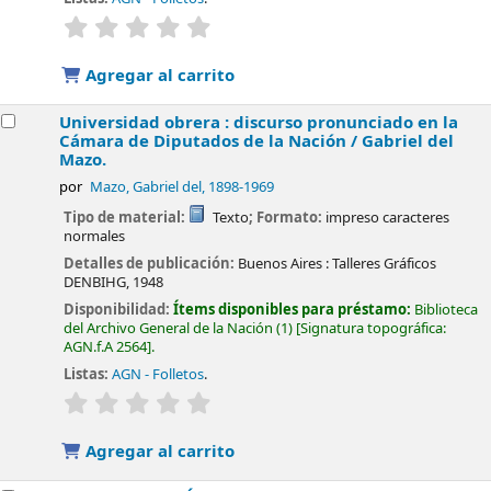
valoración
Valoración media: 0.0 de 5 estrellas
Agregar al carrito
Universidad obrera : discurso pronunciado en la
Cámara de Diputados de la Nación /
Gabriel del
Mazo.
por
Mazo, Gabriel del
, 1898-1969
Tipo de material:
Texto
; Formato:
impreso caracteres
normales
Detalles de publicación:
Buenos Aires :
Talleres Gráficos
DENBIHG,
1948
Disponibilidad:
Ítems disponibles para préstamo:
Biblioteca
del Archivo General de la Nación
(1)
Signatura topográfica:
AGN.f.A 2564
.
Listas:
AGN - Folletos
.
valoración
Valoración media: 0.0 de 5 estrellas
Agregar al carrito