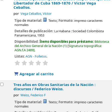
Libertador de Cuba 1869-1870 /
Victor Vega
Ceballos.
por
Vega Ceballos, Víctor
Tipo de material:
Texto
; Formato:
impreso caracteres
normales
Detalles de publicación:
La Habana :
Sociedad Colombista
Panamericana,
1953
Disponibilidad:
Ítems disponibles para préstamo:
Biblioteca
del Archivo General de la Nación
(1)
Signatura topográfica:
AGN.f.A 2489
.
Listas:
AGN - Folletos
.
valoración
Valoración media: 0.0 de 5 estrellas
Agregar al carrito
Tres años en Obras Sanitarias de la Nación :
discursos /
Federico Weiss.
por
Weiss, Federico F
Tipo de material:
Texto
; Formato:
impreso caracteres
normales