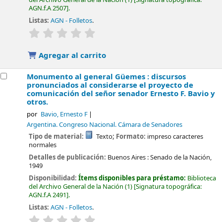
AGN.f.A 2507
.
Listas:
AGN - Folletos
.
valoración
Valoración media: 0.0 de 5 estrellas
Agregar al carrito
Monumento al general Güemes : discursos
pronunciados al considerarse el proyecto de
comunicación del señor senador Ernesto F. Bavio y
otros.
por
Bavio, Ernesto F
Argentina. Congreso Nacional. Cámara de Senadores
Tipo de material:
Texto
; Formato:
impreso caracteres
normales
Detalles de publicación:
Buenos Aires :
Senado de la Nación,
1949
Disponibilidad:
Ítems disponibles para préstamo:
Biblioteca
del Archivo General de la Nación
(1)
Signatura topográfica:
AGN.f.A 2491
.
Listas:
AGN - Folletos
.
valoración
Valoración media: 0.0 de 5 estrellas