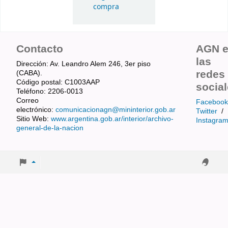
compra
Contacto
AGN 
las
Dirección: Av. Leandro Alem 246, 3er piso
redes
(CABA).
Código postal: C1003AAP
socia
Teléfono: 2206-0013
Correo
Facebook
electrónico:
comunicacionagn@mininterior.gob.ar
Twitter
/
Sitio Web:
www.argentina.gob.ar/interior/archivo-
Instagra
general-de-la-nacion