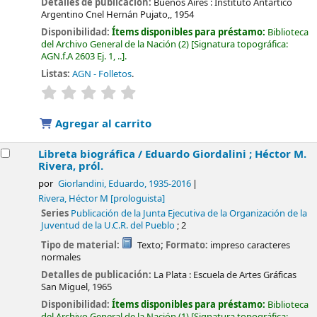
Detalles de publicación:
Buenos Aires :
Instituto Antártico
Argentino Cnel Hernán Pujato,,
1954
Disponibilidad:
Ítems disponibles para préstamo:
Biblioteca
del Archivo General de la Nación
(2)
Signatura topográfica:
AGN.f.A 2603 Ej. 1, ..
.
Listas:
AGN - Folletos
.
valoración
Valoración media: 0.0 de 5 estrellas
Agregar al carrito
Libreta biográfica /
Eduardo Giordalini ; Héctor M.
Rivera, pról.
por
Giorlandini, Eduardo
, 1935-2016
Rivera, Héctor M
[prologuista]
Series
Publicación de la Junta Ejecutiva de la Organización de la
Juventud de la U.C.R. del Pueblo
; 2
Tipo de material:
Texto
; Formato:
impreso caracteres
normales
Detalles de publicación:
La Plata :
Escuela de Artes Gráficas
San Miguel,
1965
Disponibilidad:
Ítems disponibles para préstamo:
Biblioteca
del Archivo General de la Nación
(1)
Signatura topográfica: