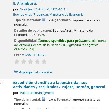
E. Aramburu.
por
Saint Jean, Ibérico M
, 1922-2012
Buenos Aires (Provincia). Ministerio de Economía
Tipo de material:
Texto
; Formato:
impreso caracteres
normales
Detalles de publicación:
Buenos Aires :
Ministerio de
Economía,
1977-1978
Disponibilidad:
Ítems disponibles para préstamo:
Biblioteca
del Archivo General de la Nación
(1)
Signatura topográfica:
AGN.f.A 2523
.
Listas:
AGN - Folletos
.
valoración
Valoración media: 0.0 de 5 estrellas
Agregar al carrito
Expedición científica a la Antártida : sus
actividades y resultados /
Pujato, Hernán, general.
por
Pujato, Hernán, general
Tipo de material:
Texto
; Formato:
impreso caracteres
normales