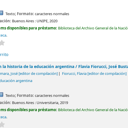
Texto
; Formato:
caracteres normales
cación:
Buenos Aires :
UNIPE,
2020
ems disponibles para préstamo:
Biblioteca del Archivo General de la Naci
teca
.
Valoración media: 0.0 de 5 estrellas
rrito
n la historia de la educación argentina /
Flavia Fiorucci, José Bu
mara, José
[editor de compilación]
Fiorucci, Flavia
[editor de compilación]
educación argentina
Texto
; Formato:
caracteres normales
cación:
Buenos Aires :
Universitaria,
2019
ems disponibles para préstamo:
Biblioteca del Archivo General de la Naci
teca
.
Valoración media: 0.0 de 5 estrellas