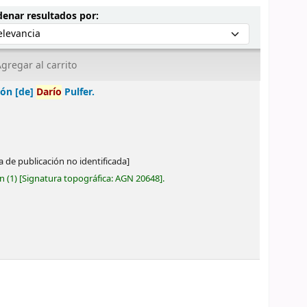
Ordenar por:
enar resultados por:
gregar al carrito
ión [de]
Darío
Pulfer.
a de publicación no identificada]
ón
(1)
Signatura topográfica:
AGN 20648
.