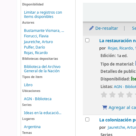
Disponibilidad
Ordenar
Limitar a registros con
ítems disponibles
Autores
De-resaltar
S
Bustamante Vismara, ...
Fiorucci, Flavia
Resultados
La restauración n
Jauretche, Arturo
Pulfer, Darío
por
Rojas, Ricardo
,
Rojas, Ricardo
Edición:
1a ed.
Bibliotecas depositarias
Tipo de material:
Biblioteca del Archivo
General de la Nación
Detalles de publi
Tipos de ítem
Disponibilidad:
Ít
Libro
Listas:
AGN - Biblio
Ubicaciones
valoración
AGN - Biblioteca
Series
Agregar al ca
Ideas en la educació...
Lugares
La colonización p
Argentina
por
Jauretche, Artu
Temas
Series