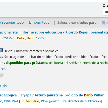
Ord
eleccionar todo
Limpiar todo
Seleccionar títulos para:
A
acionalista : informe sobre educación /
Ricardo Rojas ; presentac
 1882-1957
Pulfer,
Darío
, 1952-
Texto
; Formato:
caracteres normales
cación:
[Lugar de publicación no identificado] :
[editor no identificado],
[fech
ems disponibles para préstamo:
Biblioteca del Archivo General de la Naci
teca
.
Valoración media: 0.0 de 5 estrellas
rrito
edagógica : la yapa /
Arturo Jauretche, prólogo de
Darío
Pulfer.
ro
, 1901-1974
Pulfer,
Darío
, 1952-
[prologuista, director de publicación]