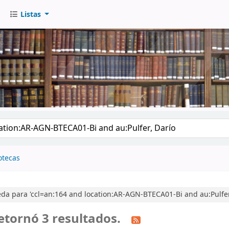
Listas
go
otecas
a para 'ccl=an:164 and location:AR-AGN-BTECA01-Bi and au:Pulfer
etornó 3 resultados.