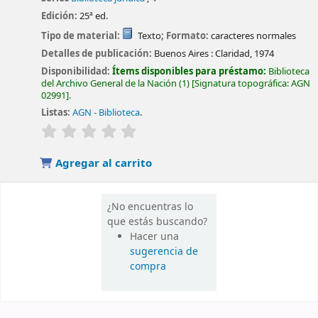
Edición:
25ª ed.
Tipo de material:
Texto
; Formato:
caracteres normales
Detalles de publicación:
Buenos Aires :
Claridad,
1974
Disponibilidad:
Ítems disponibles para préstamo:
Biblioteca
del Archivo General de la Nación
(1)
Signatura topográfica:
AGN
02991
.
Listas:
AGN - Biblioteca
.
valoración
Valoración media: 0.0 de 5 estrellas
Agregar al carrito
¿No encuentras lo
que estás buscando?
Hacer una
sugerencia de
compra