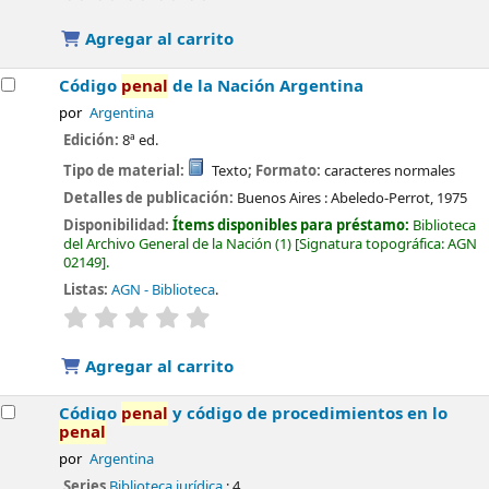
Agregar al carrito
Código
penal
de la Nación Argentina
por
Argentina
Edición:
8ª ed.
Tipo de material:
Texto
; Formato:
caracteres normales
Detalles de publicación:
Buenos Aires :
Abeledo-Perrot,
1975
Disponibilidad:
Ítems disponibles para préstamo:
Biblioteca
del Archivo General de la Nación
(1)
Signatura topográfica:
AGN
02149
.
Listas:
AGN - Biblioteca
.
valoración
Valoración media: 0.0 de 5 estrellas
Agregar al carrito
Código
penal
y código de procedimientos en lo
penal
por
Argentina
Series
Biblioteca jurídica
; 4