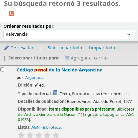
Su búsqueda retornó 3 resultados.
Ordenar
Ordenar por:
Ordenar resultados por:
De-resaltar
Seleccionar todo
Limpiar todo
Seleccionar títulos para:
Agregar al carrito
esultados
Código
penal
de la Nación Argentina
por
Argentina
Edición:
9ª ed.
Tipo de material:
Texto
; Formato:
caracteres normales
Detalles de publicación:
Buenos Aires :
Abeledo-Perrot,
1977
Disponibilidad:
Ítems disponibles para préstamo:
Biblioteca
del Archivo General de la Nación
(1)
Signatura topográfica:
AGN
01933
.
Listas:
AGN - Biblioteca
.
valoración
Valoración media: 0.0 de 5 estrellas