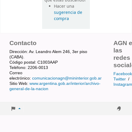
que estás buscando?
Hacer una
sugerencia de
compra
Contacto
AGN 
las
Dirección: Av. Leandro Alem 246, 3er piso
redes
(CABA).
Código postal: C1003AAP
socia
Teléfono: 2206-0013
Correo
Facebook
electrónico:
comunicacionagn@mininterior.gob.ar
Twitter
/
Sitio Web:
www.argentina.gob.ar/interior/archivo-
Instagra
general-de-la-nacion