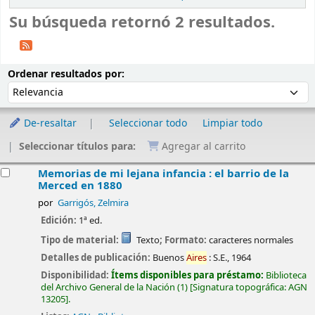
Su búsqueda retornó 2 resultados.
Ordenar
Ordenar por:
Ordenar resultados por:
De-resaltar
Seleccionar todo
Limpiar todo
Seleccionar títulos para:
Agregar al carrito
esultados
Memorias de mi lejana infancia : el barrio de la
Merced en 1880
por
Garrigós, Zelmira
Edición:
1ª ed.
Tipo de material:
Texto
; Formato:
caracteres normales
Detalles de publicación:
Buenos
Aires
:
S.E.,
1964
Disponibilidad:
Ítems disponibles para préstamo:
Biblioteca
del Archivo General de la Nación
(1)
Signatura topográfica:
AGN
13205
.