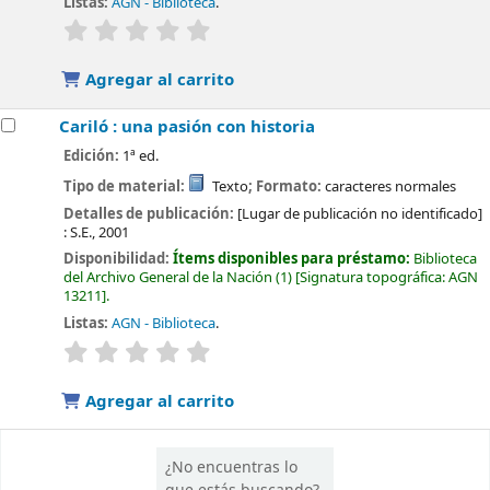
Listas:
AGN - Biblioteca
.
valoración
Valoración media: 0.0 de 5 estrellas
Agregar al carrito
Cariló : una pasión con historia
Edición:
1ª ed.
Tipo de material:
Texto
; Formato:
caracteres normales
Detalles de publicación:
[Lugar de publicación no identificado]
:
S.E.,
2001
Disponibilidad:
Ítems disponibles para préstamo:
Biblioteca
del Archivo General de la Nación
(1)
Signatura topográfica:
AGN
13211
.
Listas:
AGN - Biblioteca
.
valoración
Valoración media: 0.0 de 5 estrellas
Agregar al carrito
¿No encuentras lo