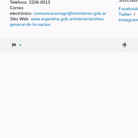
Teléfono: 2206-0013
Correo
Facebook
electrónico:
comunicacionagn@mininterior.gob.ar
Twitter
/
Sitio Web:
www.argentina.gob.ar/interior/archivo-
Instagra
general-de-la-nacion