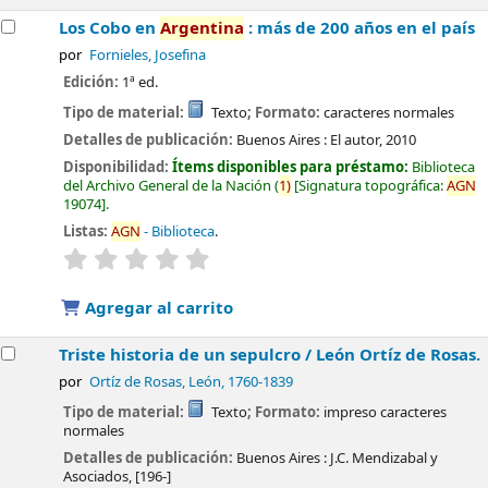
Los Cobo en
Argentina
: más de 200 años en el país
por
Fornieles, Josefina
Edición:
1ª ed.
Tipo de material:
Texto
; Formato:
caracteres normales
Detalles de publicación:
Buenos Aires :
El autor,
2010
Disponibilidad:
Ítems disponibles para préstamo:
Biblioteca
del Archivo General de la Nación
(
1)
Signatura topográfica:
AGN
19074
.
Listas:
AGN
- Biblioteca
.
valoración
Valoración media: 0.0 de 5 estrellas
Agregar al carrito
Triste historia de un sepulcro /
León Ortíz de Rosas.
por
Ortíz de Rosas, León
, 1760-1839
Tipo de material:
Texto
; Formato:
impreso caracteres
normales
Detalles de publicación:
Buenos Aires :
J.C. Mendizabal y
Asociados,
[196-]