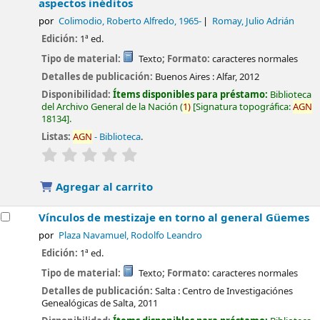
aspectos inéditos
por
Colimodio, Roberto Alfredo
, 1965-
Romay, Julio Adrián
Edición:
1ª ed.
Tipo de material:
Texto
; Formato:
caracteres normales
Detalles de publicación:
Buenos Aires :
Alfar,
2012
Disponibilidad:
Ítems disponibles para préstamo:
Biblioteca
del Archivo General de la Nación
(
1)
Signatura topográfica:
AGN
18134
.
Listas:
AGN
- Biblioteca
.
valoración
Valoración media: 0.0 de 5 estrellas
Agregar al carrito
Vínculos de mestizaje en torno al general Güemes
por
Plaza Navamuel, Rodolfo Leandro
Edición:
1ª ed.
Tipo de material:
Texto
; Formato:
caracteres normales
Detalles de publicación:
Salta :
Centro de Investigaciónes
Genealógicas de Salta,
2011