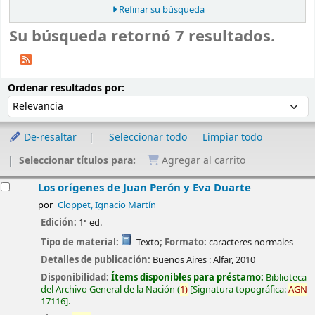
Refinar su búsqueda
Su búsqueda retornó 7 resultados.
Ordenar
Ordenar por:
Ordenar resultados por:
De-resaltar
Seleccionar todo
Limpiar todo
Seleccionar títulos para:
Agregar al carrito
esultados
Los orígenes de Juan Perón y Eva Duarte
por
Cloppet, Ignacio Martín
Edición:
1ª ed.
Tipo de material:
Texto
; Formato:
caracteres normales
Detalles de publicación:
Buenos Aires :
Alfar,
2010
Disponibilidad:
Ítems disponibles para préstamo:
Biblioteca
del Archivo General de la Nación
(
1)
Signatura topográfica:
AGN
17116
.