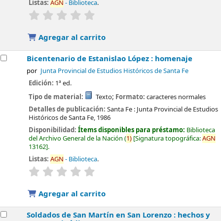
Listas:
AGN
- Biblioteca
.
valoración
Valoración media: 0.0 de 5 estrellas
Agregar al carrito
Bicentenario de Estanislao López : homenaje
por
Junta Provincial de Estudios Históricos de Santa Fe
Edición:
1ª ed.
Tipo de material:
Texto
; Formato:
caracteres normales
Detalles de publicación:
Santa Fe :
Junta Provincial de Estudios
Históricos de Santa Fe,
1986
Disponibilidad:
Ítems disponibles para préstamo:
Biblioteca
del Archivo General de la Nación
(
1)
Signatura topográfica:
AGN
13162
.
Listas:
AGN
- Biblioteca
.
valoración
Valoración media: 0.0 de 5 estrellas
Agregar al carrito
Soldados de San Martín en San Lorenzo : hechos y