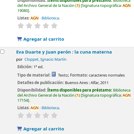
Disponibilidad:
Ítems disponibles para préstamo:
Biblioteca
del Archivo General de la Nación
(
1)
Signatura topográfica:
AGN
19080
.
Listas:
AGN
- Biblioteca
.
valoración
Valoración media: 0.0 de 5 estrellas
Agregar al carrito
Eva Duarte y Juan perón : la cuna materna
por
Cloppet, Ignacio Martín
Edición:
1ª ed.
Tipo de material:
Texto
; Formato:
caracteres normales
Detalles de publicación:
Buenos Aires :
Alfar,
2011
Disponibilidad:
Ítems disponibles para préstamo:
Biblioteca
del Archivo General de la Nación
(
1)
Signatura topográfica:
AGN
17154
.
Listas:
AGN
- Biblioteca
.
valoración
Valoración media: 0.0 de 5 estrellas
Agregar al carrito