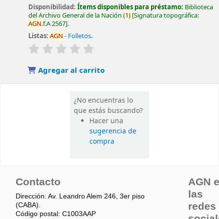
Disponibilidad:
Ítems disponibles para préstamo:
Biblioteca
del Archivo General de la Nación
(
1)
Signatura topográfica:
AGN
.f.A 2567
.
Listas:
AGN
- Folletos
.
valoración
Valoración media: 0.0 de 5 estrellas
Agregar al carrito
¿No encuentras lo
que estás buscando?
Hacer una
sugerencia de
compra
Contacto
AGN 
las
Dirección: Av. Leandro Alem 246, 3er piso
redes
(CABA).
Código postal: C1003AAP
socia