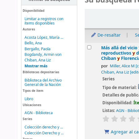
Su búsqueda r
Disponibilidad
Ordenar
Limitar a registros con
ítems disponibles
Autores
De-resaltar
S
Acosta López, María ...
Bello, Ana
Resultados
Más allá del vicio
Bergallo, Paola
reproductivos
y
d
Bogdandy, Armin von
Chiban
y
Florenci
Chiban, Ana Liz
Mostrar más
por
Miller, Alice M
[c
Chiban, Ana Liz
[edit
Bibliotecas depositarias
Series
Biblioteca del Archivo
General de la Nación
Tipo de material:
Tipos de ítem
Detalles de publi
Libro
Disponibilidad:
Ít
Ubicaciones
Listas:
AGN - Biblio
AGN - Biblioteca
valoración
Series
Colección derecho y ...
Agregar al ca
Colección Derecho y ...