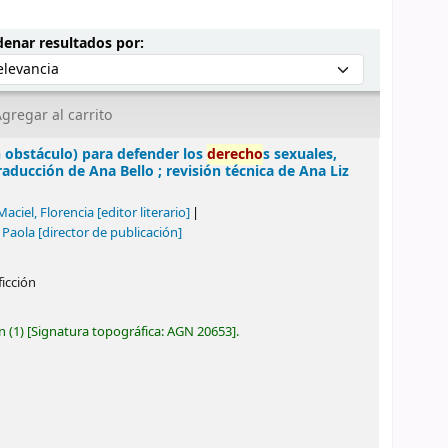
Ordenar por:
enar resultados por:
gregar al carrito
 obstáculo) para defender los
derecho
s sexuales,
ducción de Ana Bello ; revisión técnica de Ana Liz
Maciel, Florencia
[editor literario]
, Paola
[director de publicación]
ficción
ón
(1)
Signatura topográfica:
AGN 20653
.