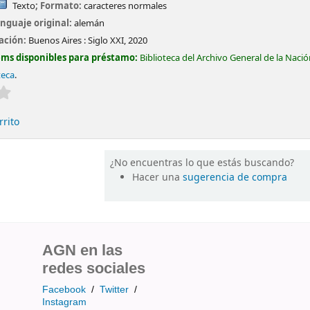
Texto
; Formato:
caracteres normales
nguaje original:
alemán
cación:
Buenos Aires :
Siglo XXI,
2020
ems disponibles para préstamo:
Biblioteca del Archivo General de la Naci
teca
.
Valoración media: 0.0 de 5 estrellas
rrito
¿No encuentras lo que estás buscando?
Hacer una
sugerencia de compra
AGN en las
redes sociales
Facebook
/
Twitter
/
Instagram