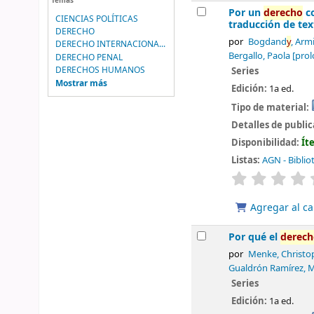
Temas
Por un
derecho
co
CIENCIAS POLÍTICAS
traducción de tex
DERECHO
por
Bogdand
y
, Arm
DERECHO INTERNACIONA...
Bergallo, Paola
[prol
DERECHO PENAL
DERECHOS HUMANOS
Series
Mostrar más
Edición:
1a ed.
Tipo de material:
Detalles de publi
Disponibilidad:
Ít
Listas:
AGN - Biblio
valoración
Agregar al ca
Por qué el
derec
por
Menke, Christo
Gualdrón Ramírez, 
Series
Edición:
1a ed.