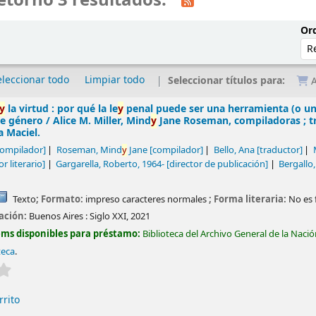
etornó 3 resultados.
Ord
eleccionar todo
Limpiar todo
Seleccionar títulos para:
A
y
la virtud : por qué la le
y
penal puede ser una herramienta (o un
e género /
Alice M. Miller, Mind
y
Jane Roseman, compiladoras ; tra
a Maciel.
ompilador]
Roseman, Mind
y
Jane
[compilador]
Bello, Ana
[traductor]
or literario]
Gargarella, Roberto
, 1964-
[director de publicación]
Bergallo
Texto
; Formato:
impreso caracteres normales
; Forma literaria:
No es 
cación:
Buenos Aires :
Siglo XXI,
2021
ems disponibles para préstamo:
Biblioteca del Archivo General de la Naci
teca
.
Valoración media: 0.0 de 5 estrellas
rrito