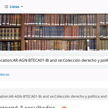
Listas
go
otecas
cation:AR-AGN-BTECA01-Bi and se:Colección derecho y política and