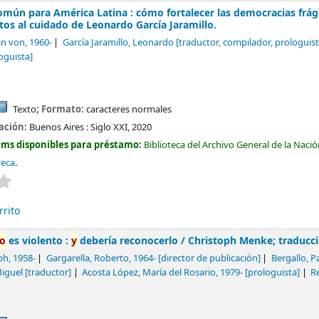
mún para América Latina : cómo fortalecer las democracias frág
tos al cuidado de Leonardo García Jaramillo.
in von
, 1960-
García Jaramillo, Leonardo
[traductor, compilador, prologuist
oguista]
Texto
; Formato:
caracteres normales
cación:
Buenos Aires :
Siglo XXI,
2020
ems disponibles para préstamo:
Biblioteca del Archivo General de la Naci
teca
.
Valoración media: 0.0 de 5 estrellas
rrito
ho
es violento :
y
debería reconocerlo /
Christoph Menke; traducc
ph
, 1958-
Gargarella, Roberto
, 1964-
[director de publicación]
Bergallo, P
Miguel
[traductor]
Acosta López, María del Rosario
, 1979-
[prologuista]
R