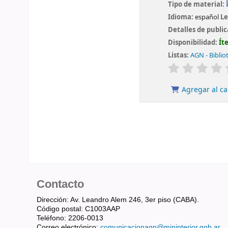
Tipo de material:
Idioma:
español
Le
Detalles de publi
Disponibilidad:
Ít
Listas:
AGN - Biblio
valoración
Agregar al ca
Contacto
Dirección: Av. Leandro Alem 246, 3er piso (CABA).
Código postal: C1003AAP
Teléfono: 2206-0013
Correo electrónico:
comunicacionagn@mininterior.gob.ar