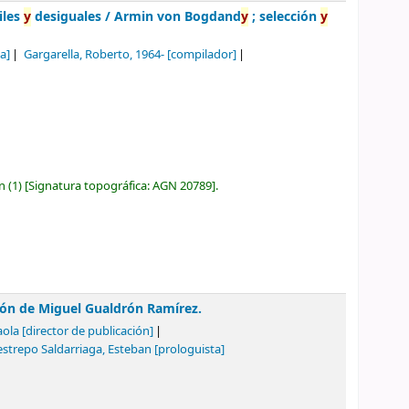
iles
y
desiguales /
Armin von Bogdand
y
; selección
y
a]
Gargarella, Roberto
, 1964-
[compilador]
ón
(1)
Signatura topográfica:
AGN 20789
.
ión de Miguel Gualdrón Ramírez.
aola
[director de publicación]
estrepo Saldarriaga, Esteban
[prologuista]