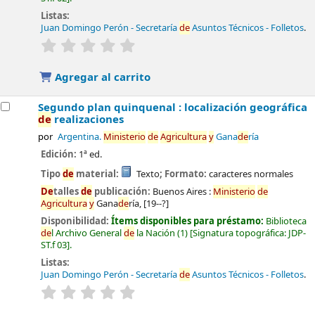
Listas:
Juan Domingo Perón - Secretaría
de
Asuntos Técnicos - Folletos
.
valoración
Valoración media: 0.0
de
5 estrellas
Agregar al carrito
Segundo plan quinquenal : localización geográfica
de
realizaciones
por
Argentina.
Ministerio
de
Agricultura
y
Gana
de
ría
Edición:
1ª ed.
Tipo
de
material:
Texto
; Formato:
caracteres normales
De
talles
de
publicación:
Buenos Aires :
Ministerio
de
Agricultura
y
Gana
de
ría,
[19--?]
Disponibilidad:
Ítems disponibles para préstamo:
Biblioteca
de
l Archivo General
de
la Nación
(1)
Signatura topográfica:
JDP-
ST.f 03
.
Listas:
Juan Domingo Perón - Secretaría
de
Asuntos Técnicos - Folletos
.
valoración
Valoración media: 0.0
de
5 estrellas