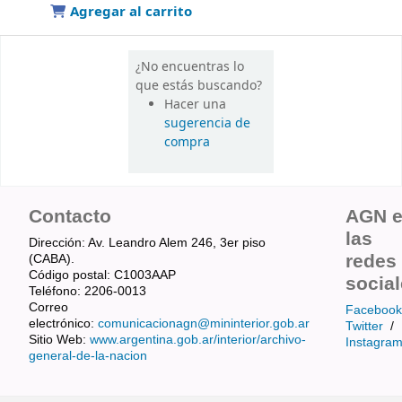
Agregar al carrito
¿No encuentras lo
que estás buscando?
Hacer una
sugerencia de
compra
Contacto
AGN 
las
Dirección: Av. Leandro Alem 246, 3er piso
redes
(CABA).
Código postal: C1003AAP
socia
Teléfono: 2206-0013
Correo
Facebook
electrónico:
comunicacionagn@mininterior.gob.ar
Twitter
/
Sitio Web:
www.argentina.gob.ar/interior/archivo-
Instagra
general-de-la-nacion