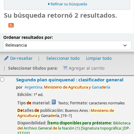
Refinar su búsqueda
Su búsqueda retornó 2 resultados.
Ordenar
Ordenar por:
Ordenar resultados por:
De-resaltar
Seleccionar todo
Limpiar todo
Seleccionar títulos para:
Agregar al carrito
esultados
Segundo plan quinquenal : clasificador general
por
Argentina.
Ministerio
de
Agricultura
y
Gana
de
ría
Edición:
1ª ed.
Tipo
de
material:
Texto
; Formato:
caracteres normales
De
talles
de
publicación:
Buenos Aires :
Ministerio
de
Agricultura
y
Gana
de
ría,
[19--?]
Disponibilidad:
Ítems disponibles para préstamo:
Biblioteca
de
l Archivo General
de
la Nación
(1)
Signatura topográfica:
JDP-
ST.f 02
.