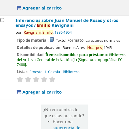
Agregar al carrito
Inferencias sobre Juan Manuel de Rosas y otros
ensayos /
Emilio
Ravignani
por
Ravignani,
Emilio
, 1886-1954
Tipo de material:
Texto
; Formato:
caracteres normales
Detalles de publicación:
Buenos Aires :
Huarpes,
1945
Disponibilidad:
Ítems disponibles para préstamo:
Biblioteca
del Archivo General de la Nación
(1)
Signatura topográfica:
EC
7466
.
Listas:
Ernesto H. Celesia - Biblioteca
.
valoración
Valoración media: 0.0 de 5 estrellas
Agregar al carrito
¿No encuentras lo
que estás buscando?
Hacer una
sugerencia de