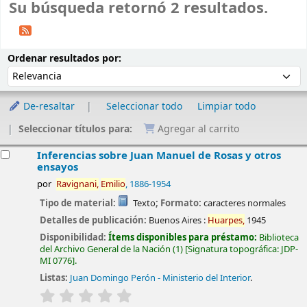
Su búsqueda retornó 2 resultados.
Ordenar
Ordenar por:
Ordenar resultados por:
De-resaltar
Seleccionar todo
Limpiar todo
Seleccionar títulos para:
Agregar al carrito
esultados
Inferencias sobre Juan Manuel de Rosas y otros
ensayos
por
Ravignani,
Emilio
, 1886-1954
Tipo de material:
Texto
; Formato:
caracteres normales
Detalles de publicación:
Buenos Aires :
Huarpes,
1945
Disponibilidad:
Ítems disponibles para préstamo:
Biblioteca
del Archivo General de la Nación
(1)
Signatura topográfica:
JDP-
MI 0776
.
Listas:
Juan Domingo Perón - Ministerio del Interior
.
valoración
Valoración media: 0.0 de 5 estrellas