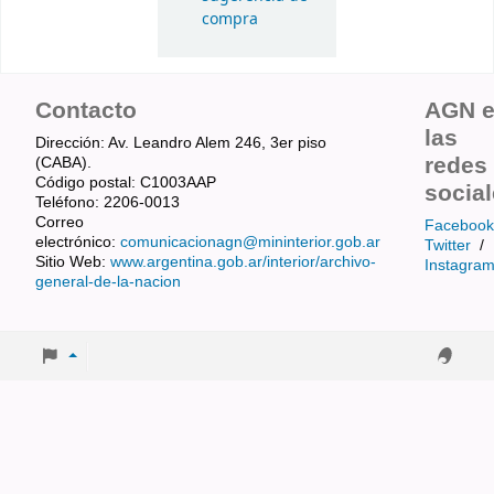
compra
Contacto
AGN 
las
Dirección: Av. Leandro Alem 246, 3er piso
redes
(CABA).
Código postal: C1003AAP
socia
Teléfono: 2206-0013
Correo
Facebook
electrónico:
comunicacionagn@mininterior.gob.ar
Twitter
/
Sitio Web:
www.argentina.gob.ar/interior/archivo-
Instagra
general-de-la-nacion