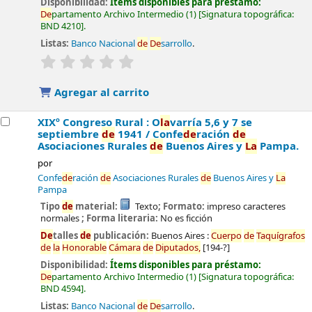
Disponibilidad:
Ítems disponibles para préstamo:
De
partamento Archivo Intermedio
(1)
Signatura topográfica:
BND 4210
.
Listas:
Banco Nacional
de
De
sarrollo
.
valoración
Valoración media: 0.0
de
5 estrel
la
s
Agregar al carrito
XIXº Congreso Rural : O
la
varría 5,6 y 7 se
septiembre
de
1941 /
Confe
de
ración
de
Asociaciones Rurales
de
Buenos Aires y
La
Pampa.
por
Confe
de
ración
de
Asociaciones Rurales
de
Buenos Aires y
La
Pampa
Tipo
de
material:
Texto
; Formato:
impreso caracteres
normales
; Forma literaria:
No es ficción
De
talles
de
publicación:
Buenos Aires :
Cuerpo
de
Taquígrafos
de
la
Honorable
Cámara
de
Diputados,
[194-?]
Disponibilidad:
Ítems disponibles para préstamo:
De
partamento Archivo Intermedio
(1)
Signatura topográfica:
BND 4594
.
Listas:
Banco Nacional
de
De
sarrollo
.