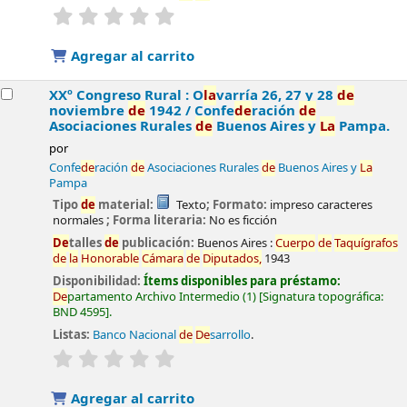
valoración
Valoración media: 0.0
de
5 estrel
la
s
Agregar al carrito
XXº Congreso Rural : O
la
varría 26, 27 y 28
de
noviembre
de
1942 /
Confe
de
ración
de
Asociaciones Rurales
de
Buenos Aires y
La
Pampa.
por
Confe
de
ración
de
Asociaciones Rurales
de
Buenos Aires y
La
Pampa
Tipo
de
material:
Texto
; Formato:
impreso caracteres
normales
; Forma literaria:
No es ficción
De
talles
de
publicación:
Buenos Aires :
Cuerpo
de
Taquígrafos
de
la
Honorable
Cámara
de
Diputados,
1943
Disponibilidad:
Ítems disponibles para préstamo:
De
partamento Archivo Intermedio
(1)
Signatura topográfica:
BND 4595
.
Listas:
Banco Nacional
de
De
sarrollo
.
valoración
Valoración media: 0.0
de
5 estrel
la
s
Agregar al carrito