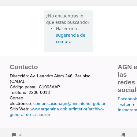
¿No encuentras lo
que estás buscando?
Hacer una
sugerencia de
compra
Contacto
AGN 
las
Dirección: Av. Leandro Alem 246, 3er piso
redes
(CABA).
Código postal: C1003AAP
socia
Teléfono: 2206-0013
Correo
Facebook
electrónico:
comunicacionagn@mininterior.gob.ar
Twitter
/
Sitio Web:
www.argentina.gob.ar/interior/archivo-
Instagra
general-de-la-nacion