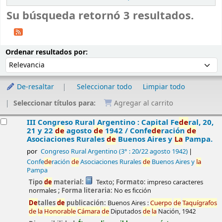
Su búsqueda retornó 3 resultados.
Ordenar
Ordenar por:
Ordenar resultados por:
De-resaltar
Seleccionar todo
Limpiar todo
Seleccionar títulos para:
Agregar al carrito
esultados
III Congreso Rural Argentino : Capital Fe
de
ral, 20,
21 y 22
de
agosto
de
1942 /
Confe
de
ración
de
Asociaciones Rurales
de
Buenos Aires y
La
Pampa.
por
Congreso Rural Argentino
(3° : 20/22 agosto 1942)
Confe
de
ración
de
Asociaciones Rurales
de
Buenos Aires y
la
Pampa
Tipo
de
material:
Texto
; Formato:
impreso caracteres
normales
; Forma literaria:
No es ficción
De
talles
de
publicación:
Buenos Aires :
Cuerpo
de
Taquígrafos
de
la
Honorable
Cámara
de
Diputados
de
la
Nación,
1942