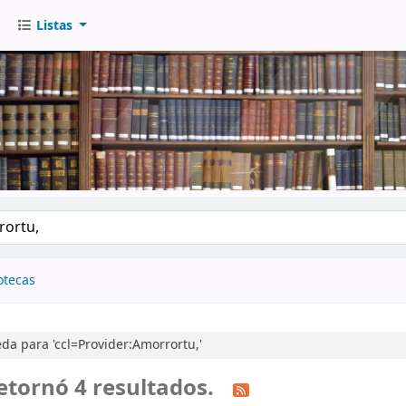
Listas
go
otecas
a para 'ccl=Provider:Amorrortu,'
etornó 4 resultados.