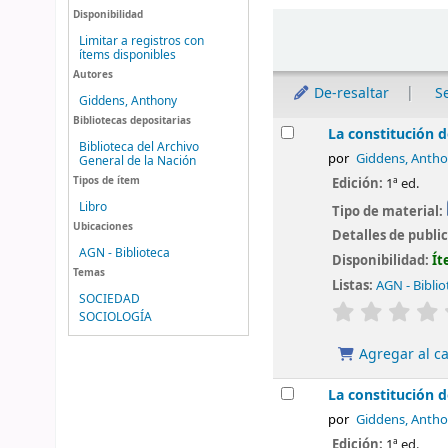
Disponibilidad
Ordenar
Limitar a registros con
ítems disponibles
Autores
De-resaltar
S
Giddens, Anthony
Bibliotecas depositarias
Resultados
La constitución d
Biblioteca del Archivo
por
Giddens, Anth
General de la Nación
Tipos de ítem
Edición:
1ª ed.
Libro
Tipo de material:
Ubicaciones
Detalles de publi
AGN - Biblioteca
Disponibilidad:
Ít
Temas
Listas:
AGN - Biblio
SOCIEDAD
valoración
SOCIOLOGÍA
Agregar al ca
La constitución d
por
Giddens, Anth
Edición:
1ª ed.