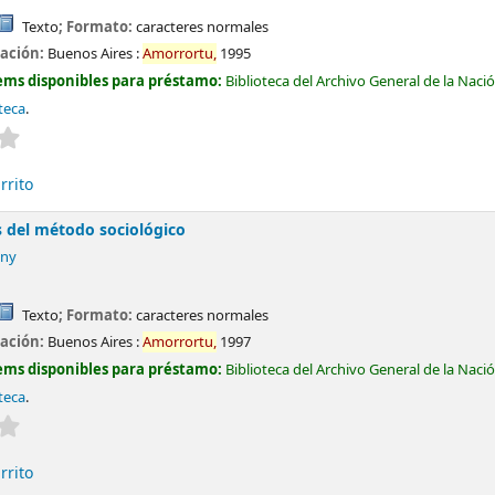
Texto
; Formato:
caracteres normales
cación:
Buenos Aires :
Amorrortu,
1995
ems disponibles para préstamo:
Biblioteca del Archivo General de la Naci
teca
.
Valoración media: 0.0 de 5 estrellas
rrito
s del método sociológico
ony
Texto
; Formato:
caracteres normales
cación:
Buenos Aires :
Amorrortu,
1997
ems disponibles para préstamo:
Biblioteca del Archivo General de la Naci
teca
.
Valoración media: 0.0 de 5 estrellas
rrito