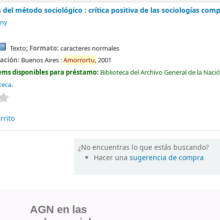
 del método sociológico : crítica positiva de las sociologías com
ony
Texto
; Formato:
caracteres normales
cación:
Buenos Aires :
Amorrortu,
2001
ems disponibles para préstamo:
Biblioteca del Archivo General de la Naci
teca
.
Valoración media: 0.0 de 5 estrellas
rrito
¿No encuentras lo que estás buscando?
Hacer una
sugerencia de compra
AGN en las