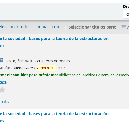
Ord
eleccionar todo
Limpiar todo
Seleccionar títulos para:
A
e la sociedad : bases para la teoría de la estructuración
ony
Texto
; Formato:
caracteres normales
cación:
Buenos Aires :
Amorrortu,
2003
ems disponibles para préstamo:
Biblioteca del Archivo General de la Naci
teca
.
Valoración media: 0.0 de 5 estrellas
rrito
e la sociedad : bases para la teoría de la estructuración
ony