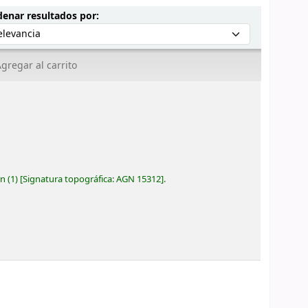
Ordenar por:
enar resultados por:
gregar al carrito
ón
(1)
Signatura topográfica:
AGN 15312
.