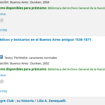
cación:
Buenos Aires :
Dunken,
2004
ems disponibles para préstamo:
Biblioteca del Archivo General de la Naci
teca
.
Valoración media: 0.0 de 5 estrellas
rrito
édicos y boticarios en el Buenos Aires antiguo 1536-1871
Texto
; Formato:
caracteres normales
cación:
Buenos Aires :
Dunken,
2002
ems disponibles para préstamo:
Biblioteca del Archivo General de la Naci
teca
.
Valoración media: 0.0 de 5 estrellas
rrito
igre Club : su historia /
Lilia A. Zenequelli.