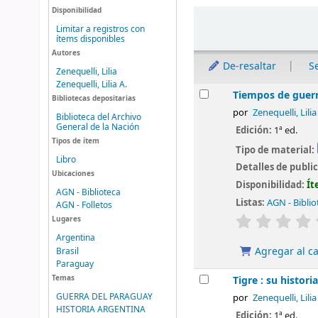
Disponibilidad
Ordenar
Limitar a registros con
ítems disponibles
Autores
De-resaltar
S
Zenequelli, Lilia
Zenequelli, Lilia A.
Resultados
Tiempos de guerr
Bibliotecas depositarias
por
Zenequelli, Lilia
Biblioteca del Archivo
General de la Nación
Edición:
1ª ed.
Tipos de ítem
Tipo de material:
Libro
Detalles de publi
Ubicaciones
Disponibilidad:
Ít
AGN - Biblioteca
Listas:
AGN - Biblio
AGN - Folletos
valoración
Lugares
Argentina
Agregar al ca
Brasil
Paraguay
Temas
Tigre : su historia
GUERRA DEL PARAGUAY
por
Zenequelli, Lilia
HISTORIA ARGENTINA
Edición:
1ª ed.