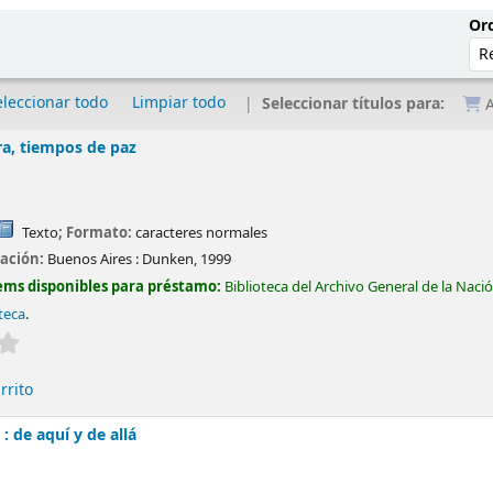
Ord
eleccionar todo
Limpiar todo
Seleccionar títulos para:
A
a, tiempos de paz
Texto
; Formato:
caracteres normales
cación:
Buenos Aires :
Dunken,
1999
ems disponibles para préstamo:
Biblioteca del Archivo General de la Naci
teca
.
Valoración media: 0.0 de 5 estrellas
rrito
 : de aquí y de allá