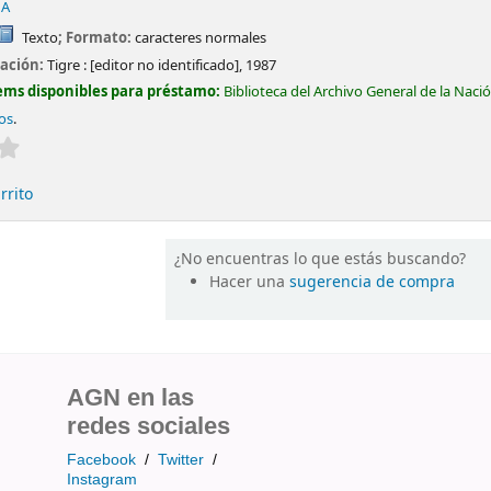
 A
Texto
; Formato:
caracteres normales
cación:
Tigre :
[editor no identificado],
1987
ems disponibles para préstamo:
Biblioteca del Archivo General de la Naci
tos
.
Valoración media: 0.0 de 5 estrellas
rrito
¿No encuentras lo que estás buscando?
Hacer una
sugerencia de compra
AGN en las
redes sociales
Facebook
/
Twitter
/
Instagram