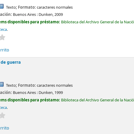
Texto
; Formato:
caracteres normales
cación:
Buenos Aires :
Dunken,
2009
ems disponibles para préstamo:
Biblioteca del Archivo General de la Naci
teca
.
Valoración media: 0.0 de 5 estrellas
rrito
 de guerra
Texto
; Formato:
caracteres normales
cación:
Buenos Aires :
Dunken,
1999
ems disponibles para préstamo:
Biblioteca del Archivo General de la Naci
teca
.
Valoración media: 0.0 de 5 estrellas
rrito