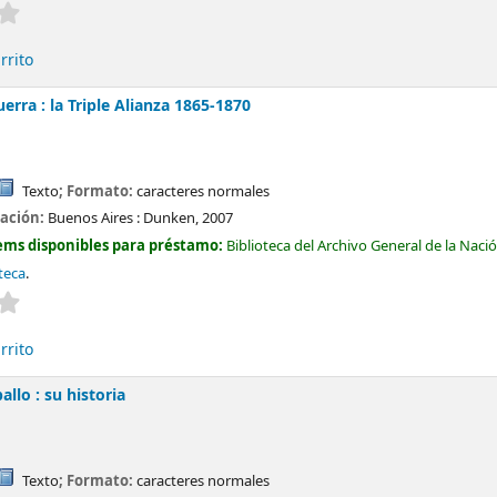
Valoración media: 0.0 de 5 estrellas
rrito
erra : la Triple Alianza 1865-1870
Texto
; Formato:
caracteres normales
cación:
Buenos Aires :
Dunken,
2007
ems disponibles para préstamo:
Biblioteca del Archivo General de la Naci
teca
.
Valoración media: 0.0 de 5 estrellas
rrito
allo : su historia
Texto
; Formato:
caracteres normales