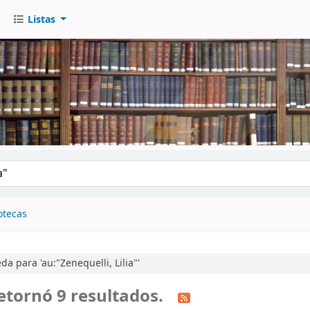
Listas
go
otecas
 para 'au:"Zenequelli, Lilia"'
etornó 9 resultados.