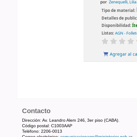
por
Zenequelli, Lilia
Tipo de material:
Detalles de publi
Disponibilidad:
Ít
Listas:
AGN - Folle
valoración
Agregar al ca
Contacto
Dirección: Av. Leandro Alem 246, 3er piso (CABA).
Código postal: C1003AAP
Teléfono: 2206-0013
Correo electrónico:
comunicacionagn@mininterior.gob.ar