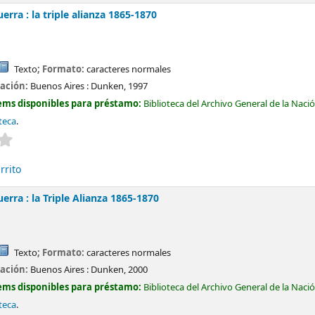
erra : la triple alianza 1865-1870
Texto
; Formato:
caracteres normales
cación:
Buenos Aires :
Dunken,
1997
ems disponibles para préstamo:
Biblioteca del Archivo General de la Naci
teca
.
Valoración media: 0.0 de 5 estrellas
rrito
erra : la Triple Alianza 1865-1870
Texto
; Formato:
caracteres normales
cación:
Buenos Aires :
Dunken,
2000
ems disponibles para préstamo:
Biblioteca del Archivo General de la Naci
teca
.