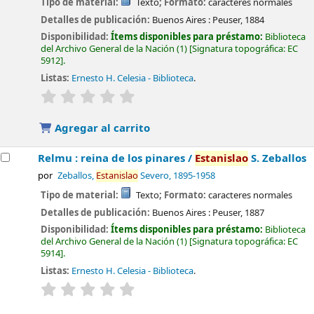
Tipo de material:
Texto
; Formato:
caracteres normales
Detalles de publicación:
Buenos Aires :
Peuser,
1884
Disponibilidad:
Ítems disponibles para préstamo:
Biblioteca
del Archivo General de la Nación
(1)
Signatura topográfica:
EC
5912
.
Listas:
Ernesto H. Celesia - Biblioteca
.
valoración
Valoración media: 0.0 de 5 estrellas
Agregar al carrito
Relmu : reina de los pinares /
Estanislao
S. Zeballos
por
Zeballos,
Estanislao
Severo
, 1895-1958
Tipo de material:
Texto
; Formato:
caracteres normales
Detalles de publicación:
Buenos Aires :
Peuser,
1887
Disponibilidad:
Ítems disponibles para préstamo:
Biblioteca
del Archivo General de la Nación
(1)
Signatura topográfica:
EC
5914
.
Listas:
Ernesto H. Celesia - Biblioteca
.
valoración
Valoración media: 0.0 de 5 estrellas