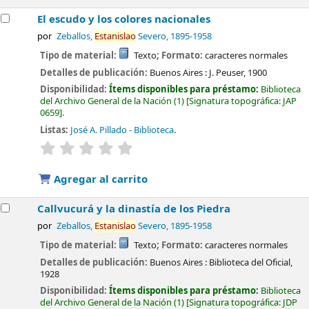
El escudo y los colores nacionales
por
Zeballos,
Estanislao
Severo
, 1895-1958
Tipo de material:
Texto
; Formato:
caracteres normales
Detalles de publicación:
Buenos Aires :
J. Peuser,
1900
Disponibilidad:
Ítems disponibles para préstamo:
Biblioteca
del Archivo General de la Nación
(1)
Signatura topográfica:
JAP
0659
.
Listas:
José A. Pillado - Biblioteca
.
valoración
Valoración media: 0.0 de 5 estrellas
Agregar al carrito
Callvucurá y la dinastía de los Piedra
por
Zeballos,
Estanislao
Severo
, 1895-1958
Tipo de material:
Texto
; Formato:
caracteres normales
Detalles de publicación:
Buenos Aires :
Biblioteca del Oficial,
1928
Disponibilidad:
Ítems disponibles para préstamo:
Biblioteca
del Archivo General de la Nación
(1)
Signatura topográfica:
JDP