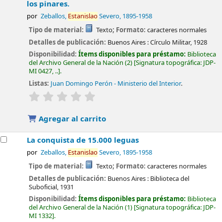
los pinares.
por
Zeballos,
Estanislao
Severo
, 1895-1958
Tipo de material:
Texto
; Formato:
caracteres normales
Detalles de publicación:
Buenos Aires :
Círculo Militar,
1928
Disponibilidad:
Ítems disponibles para préstamo:
Biblioteca
del Archivo General de la Nación
(2)
Signatura topográfica:
JDP-
MI 0427, ..
.
Listas:
Juan Domingo Perón - Ministerio del Interior
.
valoración
Valoración media: 0.0 de 5 estrellas
Agregar al carrito
La conquista de 15.000 leguas
por
Zeballos,
Estanislao
Severo
, 1895-1958
Tipo de material:
Texto
; Formato:
caracteres normales
Detalles de publicación:
Buenos Aires :
Biblioteca del
Suboficial,
1931
Disponibilidad:
Ítems disponibles para préstamo:
Biblioteca
del Archivo General de la Nación
(1)
Signatura topográfica:
JDP-
MI 1332
.