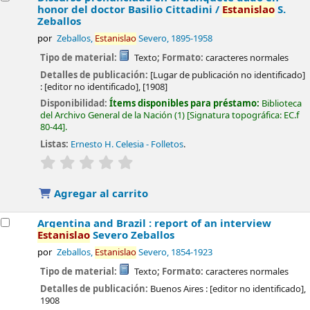
honor del doctor Basilio Cittadini /
Estanislao
S.
Zeballos
por
Zeballos,
Estanislao
Severo
, 1895-1958
Tipo de material:
Texto
; Formato:
caracteres normales
Detalles de publicación:
[Lugar de publicación no identificado]
:
[editor no identificado],
[1908]
Disponibilidad:
Ítems disponibles para préstamo:
Biblioteca
del Archivo General de la Nación
(1)
Signatura topográfica:
EC.f
80-44
.
Listas:
Ernesto H. Celesia - Folletos
.
valoración
Valoración media: 0.0 de 5 estrellas
Agregar al carrito
Argentina and Brazil : report of an interview
Estanislao
Severo Zeballos
por
Zeballos,
Estanislao
Severo
, 1854-1923
Tipo de material:
Texto
; Formato:
caracteres normales
Detalles de publicación:
Buenos Aires :
[editor no identificado],
1908