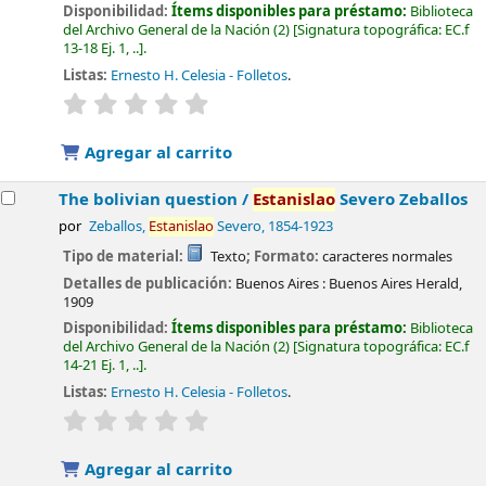
Disponibilidad:
Ítems disponibles para préstamo:
Biblioteca
del Archivo General de la Nación
(2)
Signatura topográfica:
EC.f
13-18 Ej. 1, ..
.
Listas:
Ernesto H. Celesia - Folletos
.
valoración
Valoración media: 0.0 de 5 estrellas
Agregar al carrito
The bolivian question /
Estanislao
Severo Zeballos
por
Zeballos,
Estanislao
Severo
, 1854-1923
Tipo de material:
Texto
; Formato:
caracteres normales
Detalles de publicación:
Buenos Aires :
Buenos Aires Herald,
1909
Disponibilidad:
Ítems disponibles para préstamo:
Biblioteca
del Archivo General de la Nación
(2)
Signatura topográfica:
EC.f
14-21 Ej. 1, ..
.
Listas:
Ernesto H. Celesia - Folletos
.
valoración
Valoración media: 0.0 de 5 estrellas
Agregar al carrito