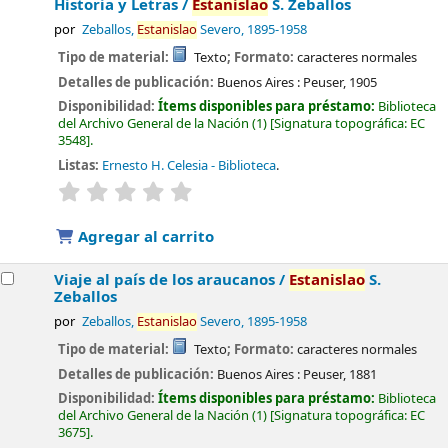
Historia y Letras /
Estanislao
S. Zeballos
por
Zeballos,
Estanislao
Severo
, 1895-1958
Tipo de material:
Texto
; Formato:
caracteres normales
Detalles de publicación:
Buenos Aires :
Peuser,
1905
Disponibilidad:
Ítems disponibles para préstamo:
Biblioteca
del Archivo General de la Nación
(1)
Signatura topográfica:
EC
3548
.
Listas:
Ernesto H. Celesia - Biblioteca
.
valoración
Valoración media: 0.0 de 5 estrellas
Agregar al carrito
Viaje al país de los araucanos /
Estanislao
S.
Zeballos
por
Zeballos,
Estanislao
Severo
, 1895-1958
Tipo de material:
Texto
; Formato:
caracteres normales
Detalles de publicación:
Buenos Aires :
Peuser,
1881
Disponibilidad:
Ítems disponibles para préstamo:
Biblioteca
del Archivo General de la Nación
(1)
Signatura topográfica:
EC
3675
.