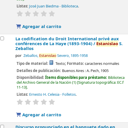
Listas:
José Juan Biedma - Biblioteca
.
valoración
Valoración media: 0.0 de 5 estrellas
Agregar al carrito
La codification du Droit International privé aux
conférences de La Haye (1893-1904) /
Estanislao
S.
Zeballos
por
Zeballos,
Estanislao
Severo
, 1895-1958
Tipo de material:
Texto
; Formato:
caracteres normales
Detalles de publicación:
Buenos Aires :
A. Pech,
1905
Disponibilidad:
Ítems disponibles para préstamo:
Biblioteca
del Archivo General de la Nación
(1)
Signatura topográfica:
EC.f
11-13
.
Listas:
Ernesto H. Celesia - Folletos
.
valoración
Valoración media: 0.0 de 5 estrellas
Agregar al carrito
Discurso pronunciado en el banquete dado en