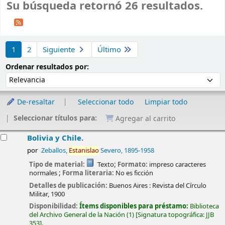
Su búsqueda retornó 26 resultados.
Ordenar
1
2
Siguiente
Último
Ordenar por:
Ordenar resultados por:
De-resaltar
Seleccionar todo
Limpiar todo
Seleccionar títulos para:
Agregar al carrito
esultados
Bolivia y Chile.
por
Zeballos,
Estanislao
Severo
, 1895-1958
Tipo de material:
Texto
; Formato:
impreso caracteres
normales
; Forma literaria:
No es ficción
Detalles de publicación:
Buenos Aires :
Revista del Círculo
Militar,
1900
Disponibilidad:
Ítems disponibles para préstamo:
Biblioteca
del Archivo General de la Nación
(1)
Signatura topográfica:
JJB
353
.