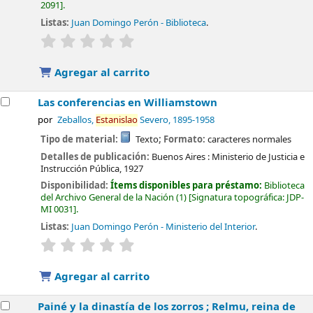
2091
.
Listas:
Juan Domingo Perón - Biblioteca
.
valoración
Valoración media: 0.0 de 5 estrellas
Agregar al carrito
Las conferencias en Williamstown
por
Zeballos,
Estanislao
Severo
, 1895-1958
Tipo de material:
Texto
; Formato:
caracteres normales
Detalles de publicación:
Buenos Aires :
Ministerio de Justicia e
Instrucción Pública,
1927
Disponibilidad:
Ítems disponibles para préstamo:
Biblioteca
del Archivo General de la Nación
(1)
Signatura topográfica:
JDP-
MI 0031
.
Listas:
Juan Domingo Perón - Ministerio del Interior
.
valoración
Valoración media: 0.0 de 5 estrellas
Agregar al carrito
Painé y la dinastía de los zorros ; Relmu, reina de