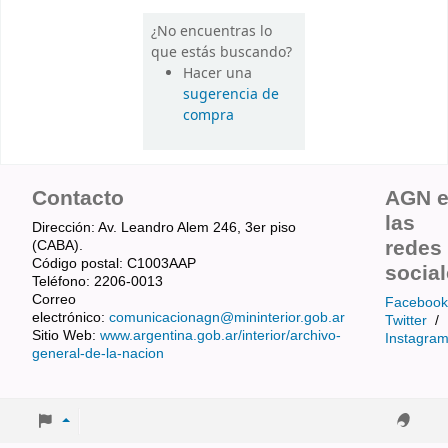
¿No encuentras lo
que estás buscando?
Hacer una
sugerencia de
compra
Contacto
AGN 
las
Dirección: Av. Leandro Alem 246, 3er piso
redes
(CABA).
Código postal: C1003AAP
socia
Teléfono: 2206-0013
Correo
Facebook
electrónico:
comunicacionagn@mininterior.gob.ar
Twitter
/
Sitio Web:
www.argentina.gob.ar/interior/archivo-
Instagra
general-de-la-nacion