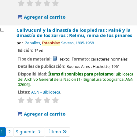
valoración
Valoración media: 0.0 de 5 estrellas
Agregar al carrito
Callvucurá y la dinastía de los piedras : Painé y la
dinastía de los zorros : Relmu, reina de los pinares
por
Zeballos,
Estanislao
Severo
, 1895-1958
Edición:
1ª ed.
Tipo de material:
Texto
; Formato:
caracteres normales
Detalles de publicación:
Buenos Aires :
Hachette,
1961
Disponibilidad:
Ítems disponibles para préstamo:
Biblioteca
del Archivo General de la Nación
(1)
Signatura topográfica:
AGN
02606
.
Listas:
AGN - Biblioteca
.
valoración
Valoración media: 0.0 de 5 estrellas
Agregar al carrito
1
2
Siguiente
Último