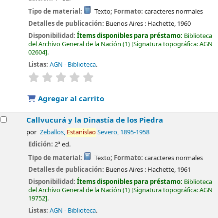
Tipo de material:
Texto
; Formato:
caracteres normales
Detalles de publicación:
Buenos Aires :
Hachette,
1960
Disponibilidad:
Ítems disponibles para préstamo:
Biblioteca
del Archivo General de la Nación
(1)
Signatura topográfica:
AGN
02604
.
Listas:
AGN - Biblioteca
.
valoración
Valoración media: 0.0 de 5 estrellas
Agregar al carrito
Callvucurá y la Dinastía de los Piedra
por
Zeballos,
Estanislao
Severo
, 1895-1958
Edición:
2ª ed.
Tipo de material:
Texto
; Formato:
caracteres normales
Detalles de publicación:
Buenos Aires :
Hachette,
1961
Disponibilidad:
Ítems disponibles para préstamo:
Biblioteca
del Archivo General de la Nación
(1)
Signatura topográfica:
AGN
19752
.
Listas:
AGN - Biblioteca
.