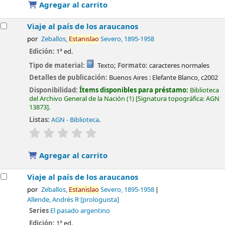
Agregar al carrito
Viaje al país de los araucanos
por
Zeballos,
Estanislao
Severo
, 1895-1958
Edición:
1ª ed.
Tipo de material:
Texto
; Formato:
caracteres normales
Detalles de publicación:
Buenos Aires :
Elefante Blanco,
c2002
Disponibilidad:
Ítems disponibles para préstamo:
Biblioteca
del Archivo General de la Nación
(1)
Signatura topográfica:
AGN
13873
.
Listas:
AGN - Biblioteca
.
valoración
Valoración media: 0.0 de 5 estrellas
Agregar al carrito
Viaje al país de los araucanos
por
Zeballos,
Estanislao
Severo
, 1895-1958
Allende, Andrés R
[prologuista]
Series
El pasado argentino
Edición:
1ª ed.