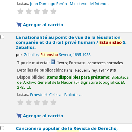
Listas:
Juan Domingo Perón - Ministerio del Interior
.
valoración
Valoración media: 0.0 de 5 estrellas
Agregar al carrito
La nationalité au point de vue de la législation
comparée et du droit privé humain /
Estanislao
S.
Zeballos.
por
Zeballos,
Estanislao
Severo
, 1895-1958
Tipo de material:
Texto
; Formato:
caracteres normales
Detalles de publicación:
Paris :
Recueil Sirey,
1914-1919
Disponibilidad:
Ítems disponibles para préstamo:
Biblioteca
del Archivo General de la Nación
(5)
Signatura topográfica:
EC
2785, ..
.
Listas:
Ernesto H. Celesia - Biblioteca
.
valoración
Valoración media: 0.0 de 5 estrellas
Agregar al carrito
Cancionero popular de la Revista de Derecho,