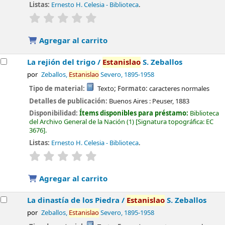
Listas:
Ernesto H. Celesia - Biblioteca
.
valoración
Valoración media: 0.0 de 5 estrellas
Agregar al carrito
La rejión del trigo /
Estanislao
S. Zeballos
por
Zeballos,
Estanislao
Severo
, 1895-1958
Tipo de material:
Texto
; Formato:
caracteres normales
Detalles de publicación:
Buenos Aires :
Peuser,
1883
Disponibilidad:
Ítems disponibles para préstamo:
Biblioteca
del Archivo General de la Nación
(1)
Signatura topográfica:
EC
3676
.
Listas:
Ernesto H. Celesia - Biblioteca
.
valoración
Valoración media: 0.0 de 5 estrellas
Agregar al carrito
La dinastía de los Piedra /
Estanislao
S. Zeballos
por
Zeballos,
Estanislao
Severo
, 1895-1958