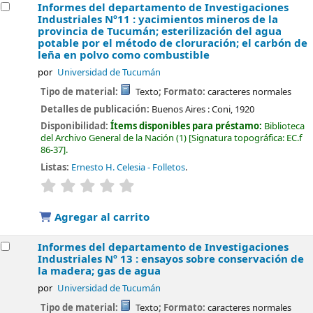
Informes del departamento de Investigaciones
Industriales Nº11 : yacimientos mineros de la
provincia de Tucumán; esterilización del agua
potable por el método de cloruración; el carbón de
leña en polvo como combustible
por
Universidad de Tucumán
Tipo de material:
Texto
; Formato:
caracteres normales
Detalles de publicación:
Buenos Aires :
Coni,
1920
Disponibilidad:
Ítems disponibles para préstamo:
Biblioteca
del Archivo General de la Nación
(1)
Signatura topográfica:
EC.f
86-37
.
Listas:
Ernesto H. Celesia - Folletos
.
valoración
Valoración media: 0.0 de 5 estrellas
Agregar al carrito
Informes del departamento de Investigaciones
Industriales Nº 13 : ensayos sobre conservación de
la madera; gas de agua
por
Universidad de Tucumán
Tipo de material:
Texto
; Formato:
caracteres normales