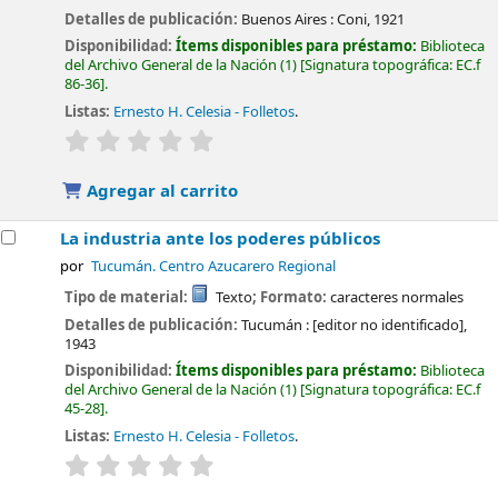
Detalles de publicación:
Buenos Aires :
Coni,
1921
Disponibilidad:
Ítems disponibles para préstamo:
Biblioteca
del Archivo General de la Nación
(1)
Signatura topográfica:
EC.f
86-36
.
Listas:
Ernesto H. Celesia - Folletos
.
valoración
Valoración media: 0.0 de 5 estrellas
Agregar al carrito
La industria ante los poderes públicos
por
Tucumán. Centro Azucarero Regional
Tipo de material:
Texto
; Formato:
caracteres normales
Detalles de publicación:
Tucumán :
[editor no identificado],
1943
Disponibilidad:
Ítems disponibles para préstamo:
Biblioteca
del Archivo General de la Nación
(1)
Signatura topográfica:
EC.f
45-28
.
Listas:
Ernesto H. Celesia - Folletos
.
valoración
Valoración media: 0.0 de 5 estrellas