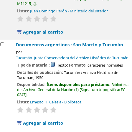
MI 1215, ..
.
Listas:
Juan Domingo Perón - Ministerio del Interior
.
valoración
Valoración media: 0.0 de 5 estrellas
Agregar al carrito
Documentos argentinos : San Martín y Tucumán
por
Tucumán. Junta Conservadora del Archivo Histórico de Tucumán
Tipo de material:
Texto
; Formato:
caracteres normales
Detalles de publicación:
Tucumán :
Archivo Histórico de
Tucumán,
1950
Disponibilidad:
Ítems disponibles para préstamo:
Biblioteca
del Archivo General de la Nación
(1)
Signatura topográfica:
EC
0247
.
Listas:
Ernesto H. Celesia - Biblioteca
.
valoración
Valoración media: 0.0 de 5 estrellas
Agregar al carrito