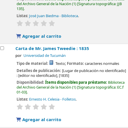
del Archivo General de la Nación
(1)
Signatura topográfica:
JJB
135
.
Listas:
José Juan Biedma - Biblioteca
.
valoración
Valoración media: 0.0 de 5 estrellas
Agregar al carrito
Carta de Mr. James Tweedie : 1835
por
Universidad de Tucumán
Tipo de material:
Texto
; Formato:
caracteres normales
Detalles de publicación:
[Lugar de publicación no identificado]
:
[editor no identificado],
[1835]
Disponibilidad:
Ítems disponibles para préstamo:
Biblioteca
del Archivo General de la Nación
(1)
Signatura topográfica:
EC.f
01-03
.
Listas:
Ernesto H. Celesia - Folletos
.
valoración
Valoración media: 0.0 de 5 estrellas
Agregar al carrito