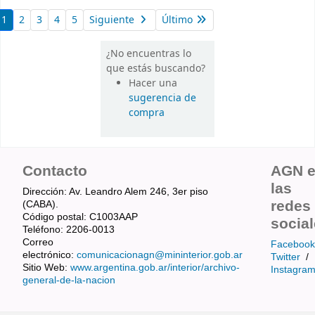
1
2
3
4
5
Siguiente
Último
¿No encuentras lo
que estás buscando?
Hacer una
sugerencia de
compra
Contacto
AGN 
las
Dirección: Av. Leandro Alem 246, 3er piso
redes
(CABA).
Código postal: C1003AAP
socia
Teléfono: 2206-0013
Correo
Facebook
electrónico:
comunicacionagn@mininterior.gob.ar
Twitter
/
Sitio Web:
www.argentina.gob.ar/interior/archivo-
Instagra
general-de-la-nacion