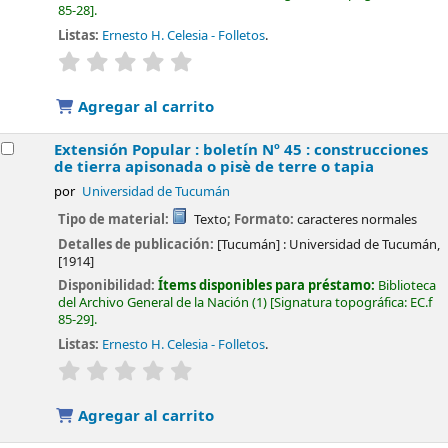
85-28
.
Listas:
Ernesto H. Celesia - Folletos
.
valoración
Valoración media: 0.0 de 5 estrellas
Agregar al carrito
Extensión Popular : boletín Nº 45 : construcciones
de tierra apisonada o pisè de terre o tapia
por
Universidad de Tucumán
Tipo de material:
Texto
; Formato:
caracteres normales
Detalles de publicación:
[Tucumán] :
Universidad de Tucumán,
[1914]
Disponibilidad:
Ítems disponibles para préstamo:
Biblioteca
del Archivo General de la Nación
(1)
Signatura topográfica:
EC.f
85-29
.
Listas:
Ernesto H. Celesia - Folletos
.
valoración
Valoración media: 0.0 de 5 estrellas
Agregar al carrito