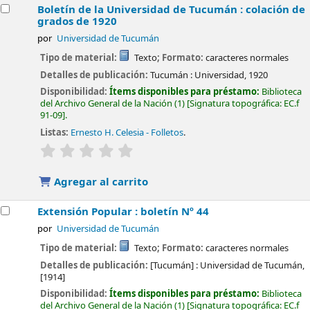
Boletín de la Universidad de Tucumán : colación de
grados de 1920
por
Universidad de Tucumán
Tipo de material:
Texto
; Formato:
caracteres normales
Detalles de publicación:
Tucumán :
Universidad,
1920
Disponibilidad:
Ítems disponibles para préstamo:
Biblioteca
del Archivo General de la Nación
(1)
Signatura topográfica:
EC.f
91-09
.
Listas:
Ernesto H. Celesia - Folletos
.
valoración
Valoración media: 0.0 de 5 estrellas
Agregar al carrito
Extensión Popular : boletín Nº 44
por
Universidad de Tucumán
Tipo de material:
Texto
; Formato:
caracteres normales
Detalles de publicación:
[Tucumán] :
Universidad de Tucumán,
[1914]
Disponibilidad:
Ítems disponibles para préstamo:
Biblioteca
del Archivo General de la Nación
(1)
Signatura topográfica:
EC.f