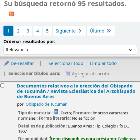
Su búsqueda retornó 95 resultados.
Ordenar
1
2
3
4
5
Siguiente
Último
Ordenar por:
Ordenar resultados por:
De-resaltar
Seleccionar todo
Limpiar todo
Seleccionar títulos para:
Agregar al carrito
esultados
Documentos relativos a la erección del Obispado
de Tucumán / Revista Eclesiástica del Arzobispado
de Buenos Aires
por
Obispado de Tucumán
Tipo de material:
Texto
; Formato:
impreso caracteres
normales
; Forma literaria:
No es ficción
Detalles de publicación:
Buenos Aires :
Tip. Colegio Pío IX,
1907
Disponibilidad:
Ítems disponibles para préstamo:
Biblioteca