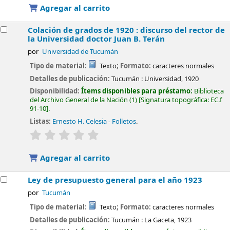
Agregar al carrito
Colación de grados de 1920 : discurso del rector de
la Universidad doctor Juan B. Terán
por
Universidad de Tucumán
Tipo de material:
Texto
; Formato:
caracteres normales
Detalles de publicación:
Tucumán :
Universidad,
1920
Disponibilidad:
Ítems disponibles para préstamo:
Biblioteca
del Archivo General de la Nación
(1)
Signatura topográfica:
EC.f
91-10
.
Listas:
Ernesto H. Celesia - Folletos
.
valoración
Valoración media: 0.0 de 5 estrellas
Agregar al carrito
Ley de presupuesto general para el año 1923
por
Tucumán
Tipo de material:
Texto
; Formato:
caracteres normales
Detalles de publicación:
Tucumán :
La Gaceta,
1923