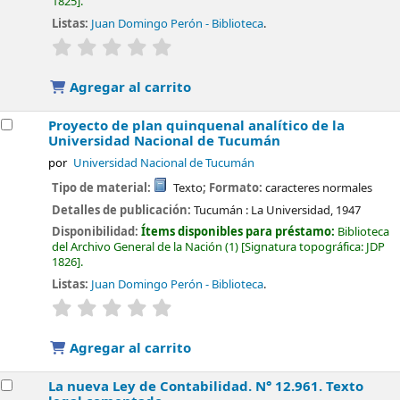
1825
.
Listas:
Juan Domingo Perón - Biblioteca
.
valoración
Valoración media: 0.0 de 5 estrellas
Agregar al carrito
Proyecto de plan quinquenal analítico de la
Universidad Nacional de Tucumán
por
Universidad Nacional de Tucumán
Tipo de material:
Texto
; Formato:
caracteres normales
Detalles de publicación:
Tucumán :
La Universidad,
1947
Disponibilidad:
Ítems disponibles para préstamo:
Biblioteca
del Archivo General de la Nación
(1)
Signatura topográfica:
JDP
1826
.
Listas:
Juan Domingo Perón - Biblioteca
.
valoración
Valoración media: 0.0 de 5 estrellas
Agregar al carrito
La nueva Ley de Contabilidad. N° 12.961. Texto