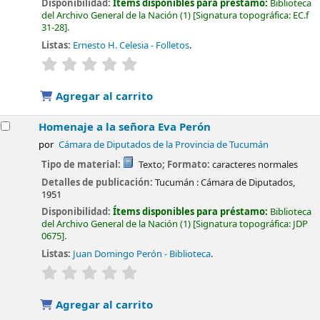
Disponibilidad:
Ítems disponibles para préstamo:
Biblioteca
del Archivo General de la Nación
(1)
Signatura topográfica:
EC.f
31-28
.
Listas:
Ernesto H. Celesia - Folletos
.
valoración
Valoración media: 0.0 de 5 estrellas
Agregar al carrito
Homenaje a la señora Eva Perón
por
Cámara de Diputados de la Provincia de Tucumán
Tipo de material:
Texto
; Formato:
caracteres normales
Detalles de publicación:
Tucumán :
Cámara de Diputados,
1951
Disponibilidad:
Ítems disponibles para préstamo:
Biblioteca
del Archivo General de la Nación
(1)
Signatura topográfica:
JDP
0675
.
Listas:
Juan Domingo Perón - Biblioteca
.
valoración
Valoración media: 0.0 de 5 estrellas
Agregar al carrito