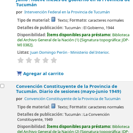
Tucumán
por
Intervención Federal en la Provincia de Tucumán
Tipo de material:
Texto
; Formato:
caracteres normales
Detalles de publicación:
Tucumán :
El Gobierno,
1944
Disponibilidad:
Ítems disponibles para préstamo:
Biblioteca
del Archivo General de la Nación
(1)
Signatura topográfica:
JDP-
MI 0382
.
Listas:
Juan Domingo Perón - Ministerio del Interior
.
valoración
Valoración media: 0.0 de 5 estrellas
Agregar al carrito
Convención Constituyente de la Provincia de
Tucumán. Diario de sesiones (mayo-junio 1949)
por
Convención Constituyente de la Provincia de Tucumán
Tipo de material:
Texto
; Formato:
caracteres normales
Detalles de publicación:
Tucumán :
La Convención
Constituyente,
1949
Disponibilidad:
Ítems disponibles para préstamo:
Biblioteca
del Archivo General de la Nación
(2)
Signatura topográfica:
JDP-