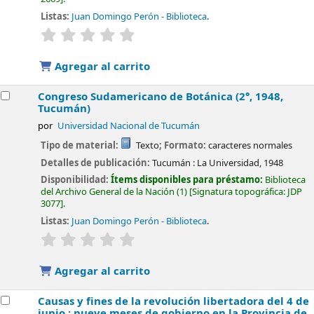
Listas:
Juan Domingo Perón - Biblioteca
.
valoración
Valoración media: 0.0 de 5 estrellas
Agregar al carrito
Congreso Sudamericano de Botánica (2°, 1948,
Tucumán)
por
Universidad Nacional de Tucumán
Tipo de material:
Texto
; Formato:
caracteres normales
Detalles de publicación:
Tucumán :
La Universidad,
1948
Disponibilidad:
Ítems disponibles para préstamo:
Biblioteca
del Archivo General de la Nación
(1)
Signatura topográfica:
JDP
3077
.
Listas:
Juan Domingo Perón - Biblioteca
.
valoración
Valoración media: 0.0 de 5 estrellas
Agregar al carrito
Causas y fines de la revolución libertadora del 4 de
junio : nueve meses de gobierno en la Provincia de