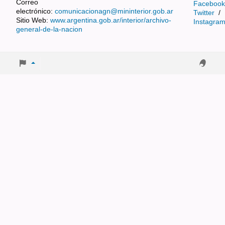
Correo
Facebook
electrónico:
comunicacionagn@mininterior.gob.ar
Twitter
/
Sitio Web:
www.argentina.gob.ar/interior/archivo-
Instagra
general-de-la-nacion