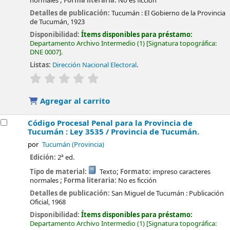
normales
; Forma literaria:
No es ficción
Detalles de publicación:
Tucumán :
El Gobierno de la Provincia
de Tucumán,
1923
Disponibilidad:
Ítems disponibles para préstamo:
Departamento Archivo Intermedio
(1)
Signatura topográfica:
DNE 0007
.
Listas:
Dirección Nacional Electoral
.
valoración
Valoración media: 0.0 de 5 estrellas
Agregar al carrito
Código Procesal Penal para la Provincia de
Tucumán : Ley 3535 /
Provincia de Tucumán.
por
Tucumán (Provincia)
Edición:
2ª ed.
Tipo de material:
Texto
; Formato:
impreso caracteres
normales
; Forma literaria:
No es ficción
Detalles de publicación:
San Miguel de Tucumán :
Publicación
Oficial,
1968
Disponibilidad:
Ítems disponibles para préstamo:
Departamento Archivo Intermedio
(1)
Signatura topográfica: