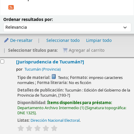
Ordenar
Ordenar por:
Ordenar resultados por:
De-resaltar
Seleccionar todo
Limpiar todo
Seleccionar títulos para:
Agregar al carrito
esultados
[Jurisprudencia de Tucumán?]
por
Tucumán (Provincia)
Tipo de material:
Texto
; Formato:
impreso caracteres
normales
; Forma literaria:
No es ficción
Detalles de publicación:
Tucumán :
Edición del Gobierno de la
Provincia de Tucumán,
[193-?]
Disponibilidad:
Ítems disponibles para préstamo:
Departamento Archivo Intermedio
(1)
Signatura topográfica:
DNE 1325
.
Listas:
Dirección Nacional Electoral
.
valoración
Valoración media: 0.0 de 5 estrellas