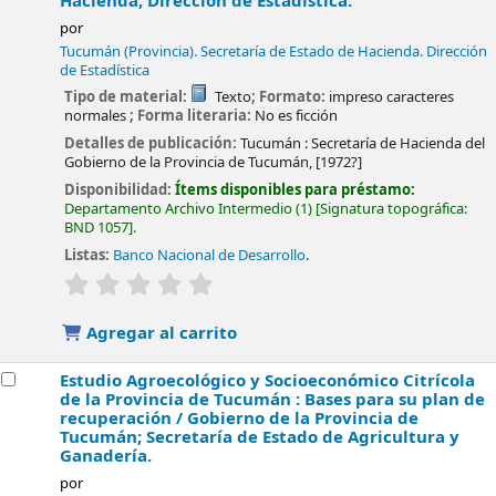
Hacienda, Dirección de Estadística.
por
Tucumán (Provincia). Secretaría de Estado de Hacienda. Dirección
de Estadística
Tipo de material:
Texto
; Formato:
impreso caracteres
normales
; Forma literaria:
No es ficción
Detalles de publicación:
Tucumán :
Secretaría de Hacienda del
Gobierno de la Provincia de Tucumán,
[1972?]
Disponibilidad:
Ítems disponibles para préstamo:
Departamento Archivo Intermedio
(1)
Signatura topográfica:
BND 1057
.
Listas:
Banco Nacional de Desarrollo
.
valoración
Valoración media: 0.0 de 5 estrellas
Agregar al carrito
Estudio Agroecológico y Socioeconómico Citrícola
de la Provincia de Tucumán : Bases para su plan de
recuperación /
Gobierno de la Provincia de
Tucumán; Secretaría de Estado de Agricultura y
Ganadería.
por