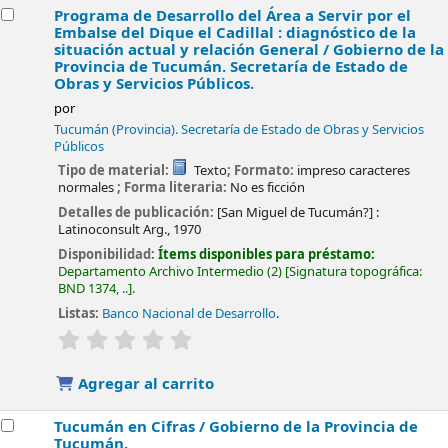
Programa de Desarrollo del Área a Servir por el
Embalse del Dique el Cadillal : diagnóstico de la
situación actual y relación General /
Gobierno de la
Provincia de Tucumán. Secretaría de Estado de
Obras y Servicios Públicos.
por
Tucumán (Provincia). Secretaría de Estado de Obras y Servicios
Públicos
Tipo de material:
Texto
; Formato:
impreso caracteres
normales
; Forma literaria:
No es ficción
Detalles de publicación:
[San Miguel de Tucumán?] :
Latinoconsult Arg.,
1970
Disponibilidad:
Ítems disponibles para préstamo:
Departamento Archivo Intermedio
(2)
Signatura topográfica:
BND 1374, ..
.
Listas:
Banco Nacional de Desarrollo
.
valoración
Valoración media: 0.0 de 5 estrellas
Agregar al carrito
Tucumán en Cifras /
Gobierno de la Provincia de
Tucumán.