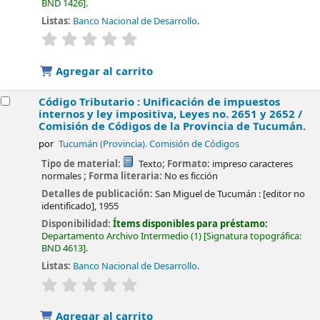
BND 1426
.
Listas:
Banco Nacional de Desarrollo
.
valoración
Valoración media: 0.0 de 5 estrellas
Agregar al carrito
Código Tributario : Unificación de impuestos
internos y ley impositiva, Leyes no. 2651 y 2652 /
Comisión de Códigos de la Provincia de Tucumán.
por
Tucumán (Provincia). Comisión de Códigos
Tipo de material:
Texto
; Formato:
impreso caracteres
normales
; Forma literaria:
No es ficción
Detalles de publicación:
San Miguel de Tucumán :
[editor no
identificado],
1955
Disponibilidad:
Ítems disponibles para préstamo:
Departamento Archivo Intermedio
(1)
Signatura topográfica:
BND 4613
.
Listas:
Banco Nacional de Desarrollo
.
valoración
Valoración media: 0.0 de 5 estrellas
Agregar al carrito