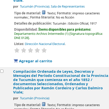
Viale.
por
Tucumán (Provincia). Sala de Representantes
Tipo de material:
Texto
; Formato:
impreso caracteres
normales
; Forma literaria:
No es ficción
Detalles de publicación:
Tucumán :
Edición Oficial,
1917
Disponibilidad:
Ítems disponibles para préstamo:
Departamento Archivo Intermedio
(1)
Signatura topográfica:
DNE 0128
.
Listas:
Dirección Nacional Electoral
.
valoración
Valoración media: 0.0 de 5 estrellas
Agregar al carrito
Compilación Ordenada de Leyes, Decretos y
Mensajes del Período Constitucional de la Provincia
de Tucumán que comienza en el año 1852 /
documentos Seleccionados, Ordenados y
Publicados por Ramón Cordeiro y Carlos Dalmiro
Viale;
por
Tucumán (Provincia)
Tipo de material:
Texto
; Formato:
impreso caracteres