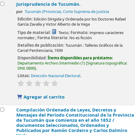
Jurisprudencia de Tucumán.
por
Tucumán (Provincia). Corte Suprema de Justicia
Edición:
Edición Dirigida y Ordenada por los Doctores Rafael
García Zavalía y Victor Alberto de la Vega
Tipo de material:
Texto
; Formato:
impreso caracteres
normales
; Forma literaria:
No es ficción
Detalles de publicación:
Tucumán :
Talleres Gráficos de la
Carcel Penitenciaria,
1939
Disponibilidad:
Ítems disponibles para préstamo:
Departamento Archivo Intermedio
(1)
Signatura topográfica:
DNE 0890
.
Listas:
Dirección Nacional Electoral
.
valoración
Valoración media: 0.0 de 5 estrellas
Agregar al carrito
Compilación Ordenada de Leyes, Decretos y
Mensajes del Período Constitucional de la Provincia
de Tucumán que comienza en el año 1852 /
documentos Seleccionados, Ordenados y
Publicados por Ramón Cordeiro y Carlos Dalmiro