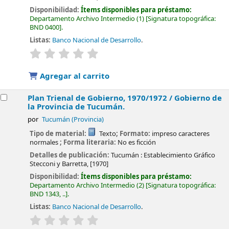
Disponibilidad:
Ítems disponibles para préstamo:
Departamento Archivo Intermedio
(1)
Signatura topográfica:
BND 0400
.
Listas:
Banco Nacional de Desarrollo
.
valoración
Valoración media: 0.0 de 5 estrellas
Agregar al carrito
Plan Trienal de Gobierno, 1970/1972 /
Gobierno de
la Provincia de Tucumán.
por
Tucumán (Provincia)
Tipo de material:
Texto
; Formato:
impreso caracteres
normales
; Forma literaria:
No es ficción
Detalles de publicación:
Tucumán :
Establecimiento Gráfico
Stecconi y Barretta,
[1970]
Disponibilidad:
Ítems disponibles para préstamo:
Departamento Archivo Intermedio
(2)
Signatura topográfica:
BND 1343, ..
.
Listas:
Banco Nacional de Desarrollo
.
valoración
Valoración media: 0.0 de 5 estrellas