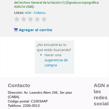
del Archivo General de la Nación
(1)
Signatura topográfica:
AGN.f.A 2580
.
Listas:
AGN - Folletos
.
valoración
Valoración media: 0.0 de 5 estrellas
Agregar al carrito
¿No encuentras lo
que estás buscando?
Hacer una
sugerencia de
compra
Contacto
AGN 
las
Dirección: Av. Leandro Alem 246, 3er piso
redes
(CABA).
Código postal: C1003AAP
socia
Teléfono: 2206-0013