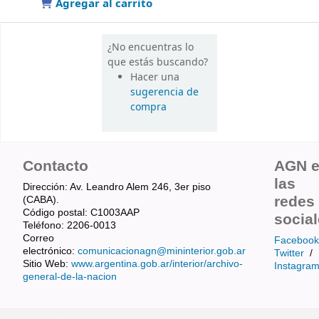
Agregar al carrito
¿No encuentras lo
que estás buscando?
Hacer una
sugerencia de
compra
Contacto
AGN 
las
Dirección: Av. Leandro Alem 246, 3er piso
redes
(CABA).
Código postal: C1003AAP
socia
Teléfono: 2206-0013
Correo
Facebook
electrónico:
comunicacionagn@mininterior.gob.ar
Twitter
/
Sitio Web:
www.argentina.gob.ar/interior/archivo-
Instagra
general-de-la-nacion