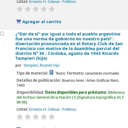
Listas:
Ernesto H. Celesia - Folletos
.
valoración
Valoración media: 0.0 de 5 estrellas
Agregar al carrito
¿"Dar de sí" por igual a todo el pueblo argentino
fue una norma de gobierno en nuestro país? :
disertación pronunciada en el Rotary Club de San
Francisco con motivo de la Asamblea parcial del
distrito Nº 30 : Córdoba, agosto de 1943
Ricardo
Tampieri (hijo)
por
Tampieri, Ricardo hijo
Tipo de material:
Texto
; Formato:
caracteres normales
Detalles de publicación:
Buenos Aires :
Artes Gráficas Rem,
1943
Disponibilidad:
Ítems disponibles para préstamo:
Biblioteca
del Archivo General de la Nación
(1)
Signatura topográfica:
EC.f
88-06
.
Listas:
Ernesto H. Celesia - Folletos
.
valoración
Valoración media: 0.0 de 5 estrellas