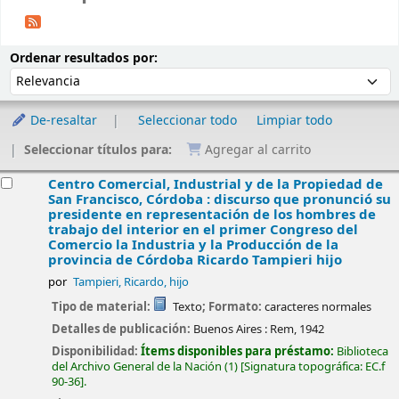
Ordenar
Ordenar por:
Ordenar resultados por:
De-resaltar
Seleccionar todo
Limpiar todo
Seleccionar títulos para:
Agregar al carrito
esultados
Centro Comercial, Industrial y de la Propiedad de
San Francisco, Córdoba : discurso que pronunció su
presidente en representación de los hombres de
trabajo del interior en el primer Congreso del
Comercio la Industria y la Producción de la
provincia de Córdoba
Ricardo Tampieri hijo
por
Tampieri, Ricardo, hijo
Tipo de material:
Texto
; Formato:
caracteres normales
Detalles de publicación:
Buenos Aires :
Rem,
1942
Disponibilidad:
Ítems disponibles para préstamo:
Biblioteca
del Archivo General de la Nación
(1)
Signatura topográfica:
EC.f
90-36
.