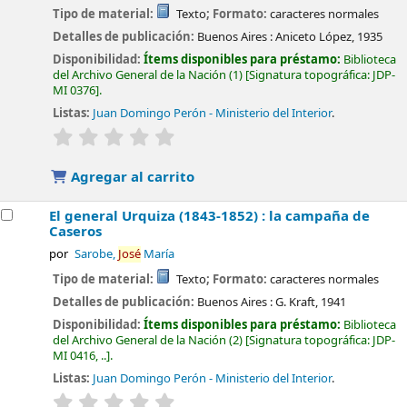
Tipo de material:
Texto
; Formato:
caracteres normales
Detalles de publicación:
Buenos Aires :
Aniceto López,
1935
Disponibilidad:
Ítems disponibles para préstamo:
Biblioteca
del Archivo General de la Nación
(1)
Signatura topográfica:
JDP-
MI 0376
.
Listas:
Juan Domingo Perón - Ministerio del Interior
.
valoración
Valoración media: 0.0 de 5 estrellas
Agregar al carrito
El general Urquiza (1843-1852) : la campaña de
Caseros
por
Sarobe,
José
María
Tipo de material:
Texto
; Formato:
caracteres normales
Detalles de publicación:
Buenos Aires :
G. Kraft,
1941
Disponibilidad:
Ítems disponibles para préstamo:
Biblioteca
del Archivo General de la Nación
(2)
Signatura topográfica:
JDP-
MI 0416, ..
.
Listas:
Juan Domingo Perón - Ministerio del Interior
.
valoración
Valoración media: 0.0 de 5 estrellas