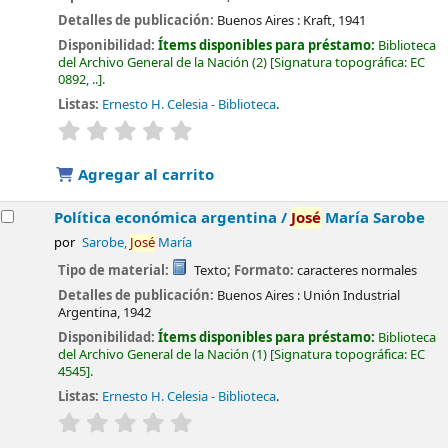
Detalles de publicación:
Buenos Aires :
Kraft,
1941
Disponibilidad:
Ítems disponibles para préstamo:
Biblioteca
del Archivo General de la Nación
(2)
Signatura topográfica:
EC
0892, ..
.
Listas:
Ernesto H. Celesia - Biblioteca
.
valoración
Valoración media: 0.0 de 5 estrellas
Agregar al carrito
Política económica argentina /
José
María Sarobe
por
Sarobe,
José
María
Tipo de material:
Texto
; Formato:
caracteres normales
Detalles de publicación:
Buenos Aires :
Unión Industrial
Argentina,
1942
Disponibilidad:
Ítems disponibles para préstamo:
Biblioteca
del Archivo General de la Nación
(1)
Signatura topográfica:
EC
4545
.
Listas:
Ernesto H. Celesia - Biblioteca
.
valoración
Valoración media: 0.0 de 5 estrellas