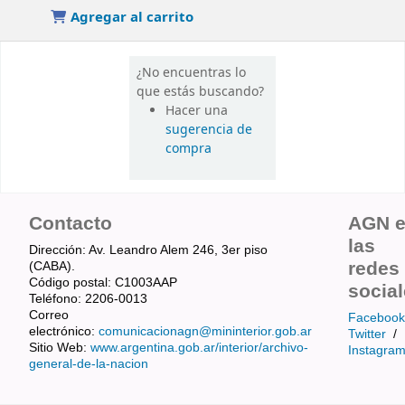
Agregar al carrito
¿No encuentras lo
que estás buscando?
Hacer una
sugerencia de
compra
Contacto
AGN 
las
Dirección: Av. Leandro Alem 246, 3er piso
redes
(CABA).
Código postal: C1003AAP
socia
Teléfono: 2206-0013
Correo
Facebook
electrónico:
comunicacionagn@mininterior.gob.ar
Twitter
/
Sitio Web:
www.argentina.gob.ar/interior/archivo-
Instagra
general-de-la-nacion