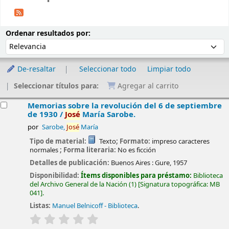
Ordenar
Ordenar por:
Ordenar resultados por:
De-resaltar
Seleccionar todo
Limpiar todo
Seleccionar títulos para:
Agregar al carrito
esultados
Memorias sobre la revolución del 6 de septiembre
de 1930 /
José
María Sarobe.
por
Sarobe,
José
María
Tipo de material:
Texto
; Formato:
impreso caracteres
normales
; Forma literaria:
No es ficción
Detalles de publicación:
Buenos Aires :
Gure,
1957
Disponibilidad:
Ítems disponibles para préstamo:
Biblioteca
del Archivo General de la Nación
(1)
Signatura topográfica:
MB
041
.
Listas:
Manuel Belnicoff - Biblioteca
.
valoración
Valoración media: 0.0 de 5 estrellas