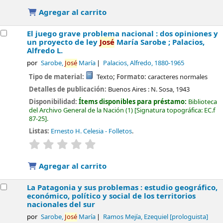
Agregar al carrito
El juego grave problema nacional : dos opiniones y
un proyecto de ley
José
María Sarobe ; Palacios,
Alfredo L.
por
Sarobe,
José
María
Palacios, Alfredo
, 1880-1965
Tipo de material:
Texto
; Formato:
caracteres normales
Detalles de publicación:
Buenos Aires :
N. Sosa,
1943
Disponibilidad:
Ítems disponibles para préstamo:
Biblioteca
del Archivo General de la Nación
(1)
Signatura topográfica:
EC.f
87-25
.
Listas:
Ernesto H. Celesia - Folletos
.
valoración
Valoración media: 0.0 de 5 estrellas
Agregar al carrito
La Patagonia y sus problemas : estudio geográfico,
económico, político y social de los territorios
nacionales del sur
por
Sarobe,
José
María
Ramos Mejía, Ezequiel
[prologuista]