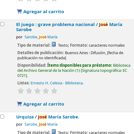
Agregar al carrito
El juego : grave problema nacional /
José
María
Sarobe
por
Sarobe,
José
María
Tipo de material:
Texto
; Formato:
caracteres normales
Detalles de publicación:
Buenos Aires :
Difusión,
[fecha de
publicación no identificada]
Disponibilidad:
Ítems disponibles para préstamo:
Biblioteca
del Archivo General de la Nación
(1)
Signatura topográfica:
EC
0721
.
Listas:
Ernesto H. Celesia - Biblioteca
.
valoración
Valoración media: 0.0 de 5 estrellas
Agregar al carrito
Urquiza /
José
María Sarobe.
por
Sarobe,
José
María
Tipo de material:
Texto
; Formato:
caracteres normales