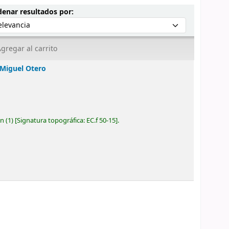
Ordenar por:
enar resultados por:
gregar al carrito
Miguel Otero
ón
(1)
Signatura topográfica:
EC.f 50-15
.