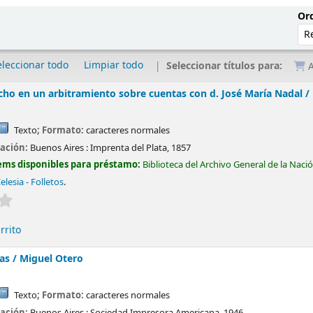
Ord
eleccionar todo
Limpiar todo
Seleccionar títulos para:
A
cho en un arbitramiento sobre cuentas con d. José María Nadal /
Texto
; Formato:
caracteres normales
cación:
Buenos Aires :
Imprenta del Plata,
1857
ems disponibles para préstamo:
Biblioteca del Archivo General de la Naci
elesia - Folletos
.
Valoración media: 0.0 de 5 estrellas
rrito
as /
Miguel Otero
Texto
; Formato:
caracteres normales
cación:
Buenos Aires :
Sociedad Impresora Americana,
1946