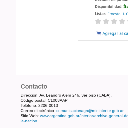
Disponibilidad:
Ít
Listas:
Ernesto H. C
valoración
Agregar al ca
Contacto
Dirección: Av. Leandro Alem 246, 3er piso (CABA).
Código postal: C1003AAP
Teléfono: 2206-0013
Correo electrónico:
comunicacionagn@mininterior.gob.ar
Sitio Web:
www.argentina.gob.ar/interior/archivo-general-d
la-nacion