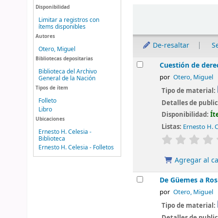
Disponibilidad
Ordenar
Limitar a registros con
ítems disponibles
Autores
De-resaltar
S
Otero, Miguel
Bibliotecas depositarias
Resultados
Cuestión de dere
Biblioteca del Archivo
por
Otero, Miguel
General de la Nación
Tipos de ítem
Tipo de material:
Folleto
Detalles de publi
Libro
Disponibilidad:
Ít
Ubicaciones
Listas:
Ernesto H. C
Ernesto H. Celesia -
valoración
Biblioteca
Ernesto H. Celesia - Folletos
Agregar al ca
De Güemes a Ros
por
Otero, Miguel
Tipo de material:
Detalles de publi