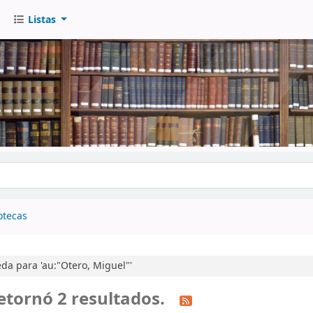
Listas
go
otecas
a para 'au:"Otero, Miguel"'
etornó 2 resultados.