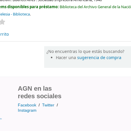
ems disponibles para préstamo:
Biblioteca del Archivo General de la Naci
elesia - Biblioteca
.
Valoración media: 0.0 de 5 estrellas
rrito
¿No encuentras lo que estás buscando?
Hacer una
sugerencia de compra
AGN en las
redes sociales
Facebook
/
Twitter
/
Instagram
e-