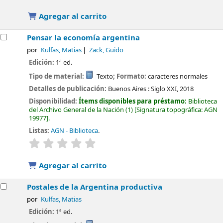
Agregar al carrito
Pensar la economía argentina
por
Kulfas, Matias
Zack, Guido
Edición:
1ª ed.
Tipo de material:
Texto
; Formato:
caracteres normales
Detalles de publicación:
Buenos Aires :
Siglo XXI,
2018
Disponibilidad:
Ítems disponibles para préstamo:
Biblioteca
del Archivo General de la Nación
(1)
Signatura topográfica:
AGN
19977
.
Listas:
AGN - Biblioteca
.
valoración
Valoración media: 0.0 de 5 estrellas
Agregar al carrito
Postales de la Argentina productiva
por
Kulfas, Matias
Edición:
1ª ed.