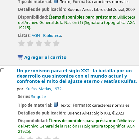
Tipo de material:
Texto
; Formato:
caracteres normales
Detalles de publicación:
Buenos Aires :
Libros del Zorzal,
2009
Disponibilidad:
Ítems disponibles para préstamo:
Biblioteca
del Archivo General de la Nación
(1)
Signatura topográfica:
AGN
19215
.
Listas:
AGN - Biblioteca
.
valoración
Valoración media: 0.0 de 5 estrellas
Agregar al carrito
Un peronismo para el siglo XXI : la batalla por un
desarrollo que sintonice con el mundo actual y
confronte el mito del ajuste eterno /
Matías Kulfas.
por
Kulfas, Matías
, 1972-
Series
Singular
Tipo de material:
Texto
; Formato:
caracteres normales
Detalles de publicación:
Buenos Aires :
Siglo XXI,
©2023
Disponibilidad:
Ítems disponibles para préstamo:
Biblioteca
del Archivo General de la Nación
(1)
Signatura topográfica:
AGN
21925
.
valoración
Valoración media: 0.0 de 5 estrellas