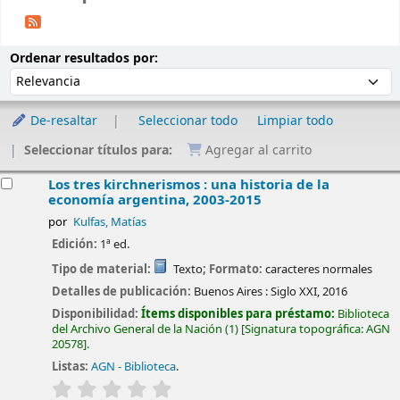
Ordenar
Ordenar por:
Ordenar resultados por:
De-resaltar
Seleccionar todo
Limpiar todo
Seleccionar títulos para:
Agregar al carrito
esultados
Los tres kirchnerismos : una historia de la
economía argentina, 2003-2015
por
Kulfas, Matías
Edición:
1ª ed.
Tipo de material:
Texto
; Formato:
caracteres normales
Detalles de publicación:
Buenos Aires :
Siglo XXI,
2016
Disponibilidad:
Ítems disponibles para préstamo:
Biblioteca
del Archivo General de la Nación
(1)
Signatura topográfica:
AGN
20578
.
Listas:
AGN - Biblioteca
.
valoración
Valoración media: 0.0 de 5 estrellas