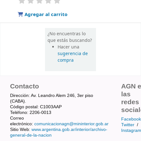
Agregar al carrito
¿No encuentras lo
que estás buscando?
Hacer una
sugerencia de
compra
Contacto
AGN 
las
Dirección: Av. Leandro Alem 246, 3er piso
redes
(CABA).
Código postal: C1003AAP
socia
Teléfono: 2206-0013
Correo
Facebook
electrónico:
comunicacionagn@mininterior.gob.ar
Twitter
/
Sitio Web:
www.argentina.gob.ar/interior/archivo-
Instagra
general-de-la-nacion