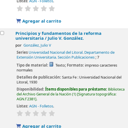
Listas:
AGN - Folletos
.
valoración
Valoración media: 0.0 de 5 estrellas
Agregar al carrito
Principios y fundamentos de la reforma
universitaria /
Julio V. González.
por
González, Julio V
Series
Universidad Nacional del Litoral. Departamento de
Extensión Universitaria. Sección Publicaciones
; 7
Tipo de material:
Texto
; Formato:
impreso caracteres
normales
Detalles de publicación:
Santa Fe :
Universidad Nacional del
Litoral,
1930
Disponibilidad:
Ítems disponibles para préstamo:
Biblioteca
del Archivo General de la Nación
(1)
Signatura topográfica:
AGN.f 2381
.
Listas:
AGN - Folletos
.
valoración
Valoración media: 0.0 de 5 estrellas
Agregar al carrito