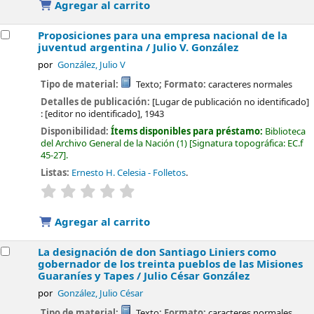
Agregar al carrito
Proposiciones para una empresa nacional de la
juventud argentina /
Julio V. González
por
González, Julio V
Tipo de material:
Texto
; Formato:
caracteres normales
Detalles de publicación:
[Lugar de publicación no identificado]
:
[editor no identificado],
1943
Disponibilidad:
Ítems disponibles para préstamo:
Biblioteca
del Archivo General de la Nación
(1)
Signatura topográfica:
EC.f
45-27
.
Listas:
Ernesto H. Celesia - Folletos
.
valoración
Valoración media: 0.0 de 5 estrellas
Agregar al carrito
La designación de don Santiago Liniers como
gobernador de los treinta pueblos de las Misiones
Guaraníes y Tapes /
Julio César González
por
González, Julio César
Tipo de material:
Texto
; Formato:
caracteres normales