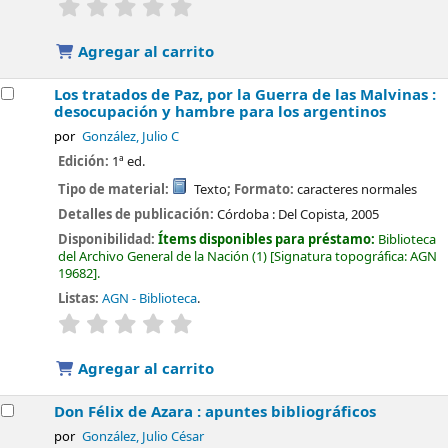
valoración
Valoración media: 0.0 de 5 estrellas
Agregar al carrito
Los tratados de Paz, por la Guerra de las Malvinas :
desocupación y hambre para los argentinos
por
González, Julio C
Edición:
1ª ed.
Tipo de material:
Texto
; Formato:
caracteres normales
Detalles de publicación:
Córdoba :
Del Copista,
2005
Disponibilidad:
Ítems disponibles para préstamo:
Biblioteca
del Archivo General de la Nación
(1)
Signatura topográfica:
AGN
19682
.
Listas:
AGN - Biblioteca
.
valoración
Valoración media: 0.0 de 5 estrellas
Agregar al carrito
Don Félix de Azara : apuntes bibliográficos
por
González, Julio César