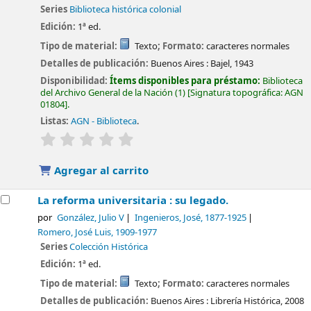
Series
Biblioteca histórica colonial
Edición:
1ª ed.
Tipo de material:
Texto
; Formato:
caracteres normales
Detalles de publicación:
Buenos Aires :
Bajel,
1943
Disponibilidad:
Ítems disponibles para préstamo:
Biblioteca
del Archivo General de la Nación
(1)
Signatura topográfica:
AGN
01804
.
Listas:
AGN - Biblioteca
.
valoración
Valoración media: 0.0 de 5 estrellas
Agregar al carrito
La reforma universitaria : su legado.
por
González, Julio V
Ingenieros, José
, 1877-1925
Romero, José Luis
, 1909-1977
Series
Colección Histórica
Edición:
1ª ed.
Tipo de material:
Texto
; Formato:
caracteres normales
Detalles de publicación:
Buenos Aires :
Librería Histórica,
2008