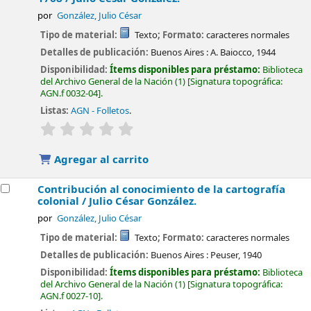
por
González, Julio César
Tipo de material:
Texto
; Formato:
caracteres normales
Detalles de publicación:
Buenos Aires :
A. Baiocco,
1944
Disponibilidad:
Ítems disponibles para préstamo:
Biblioteca
del Archivo General de la Nación
(1)
Signatura topográfica:
AGN.f 0032-04
.
Listas:
AGN - Folletos
.
valoración
Valoración media: 0.0 de 5 estrellas
Agregar al carrito
Contribución al conocimiento de la cartografía
colonial /
Julio César González.
por
González, Julio César
Tipo de material:
Texto
; Formato:
caracteres normales
Detalles de publicación:
Buenos Aires :
Peuser,
1940
Disponibilidad:
Ítems disponibles para préstamo:
Biblioteca
del Archivo General de la Nación
(1)
Signatura topográfica:
AGN.f 0027-10
.