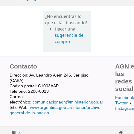
¿No encuentras lo
que estás buscando?
Hacer una
sugerencia de
compra
Contacto
AGN 
las
Dirección: Av. Leandro Alem 246, 3er piso
redes
(CABA).
Código postal: C1003AAP
socia
Teléfono: 2206-0013
Correo
Facebook
electrónico:
comunicacionagn@mininterior.gob.ar
Twitter
/
Sitio Web:
www.argentina.gob.ar/interior/archivo-
Instagra
general-de-la-nacion