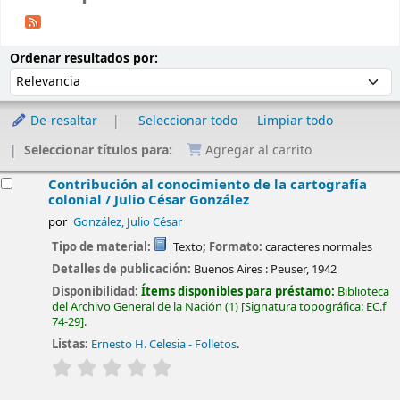
Ordenar
Ordenar por:
Ordenar resultados por:
De-resaltar
Seleccionar todo
Limpiar todo
Seleccionar títulos para:
Agregar al carrito
esultados
Contribución al conocimiento de la cartografía
colonial /
Julio César González
por
González, Julio César
Tipo de material:
Texto
; Formato:
caracteres normales
Detalles de publicación:
Buenos Aires :
Peuser,
1942
Disponibilidad:
Ítems disponibles para préstamo:
Biblioteca
del Archivo General de la Nación
(1)
Signatura topográfica:
EC.f
74-29
.
Listas:
Ernesto H. Celesia - Folletos
.
valoración
Valoración media: 0.0 de 5 estrellas