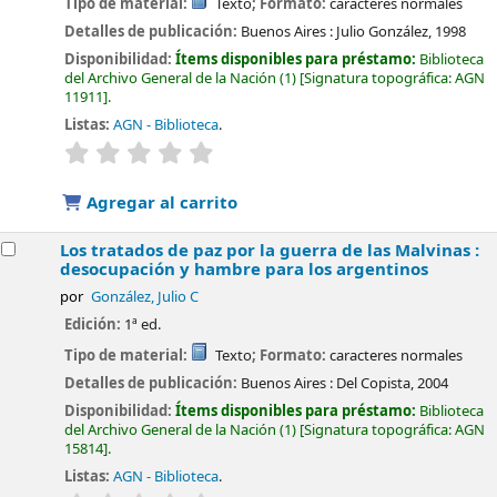
Tipo de material:
Texto
; Formato:
caracteres normales
Detalles de publicación:
Buenos Aires :
Julio González,
1998
Disponibilidad:
Ítems disponibles para préstamo:
Biblioteca
del Archivo General de la Nación
(1)
Signatura topográfica:
AGN
11911
.
Listas:
AGN - Biblioteca
.
valoración
Valoración media: 0.0 de 5 estrellas
Agregar al carrito
Los tratados de paz por la guerra de las Malvinas :
desocupación y hambre para los argentinos
por
González, Julio C
Edición:
1ª ed.
Tipo de material:
Texto
; Formato:
caracteres normales
Detalles de publicación:
Buenos Aires :
Del Copista,
2004
Disponibilidad:
Ítems disponibles para préstamo:
Biblioteca
del Archivo General de la Nación
(1)
Signatura topográfica:
AGN
15814
.
Listas:
AGN - Biblioteca
.