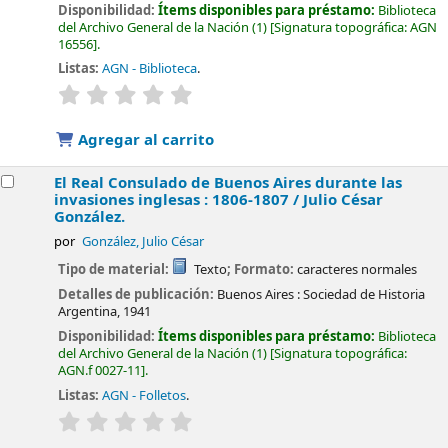
Disponibilidad:
Ítems disponibles para préstamo:
Biblioteca
del Archivo General de la Nación
(1)
Signatura topográfica:
AGN
16556
.
Listas:
AGN - Biblioteca
.
valoración
Valoración media: 0.0 de 5 estrellas
Agregar al carrito
El Real Consulado de Buenos Aires durante las
invasiones inglesas : 1806-1807 /
Julio César
González.
por
González, Julio César
Tipo de material:
Texto
; Formato:
caracteres normales
Detalles de publicación:
Buenos Aires :
Sociedad de Historia
Argentina,
1941
Disponibilidad:
Ítems disponibles para préstamo:
Biblioteca
del Archivo General de la Nación
(1)
Signatura topográfica:
AGN.f 0027-11
.
Listas:
AGN - Folletos
.
valoración
Valoración media: 0.0 de 5 estrellas