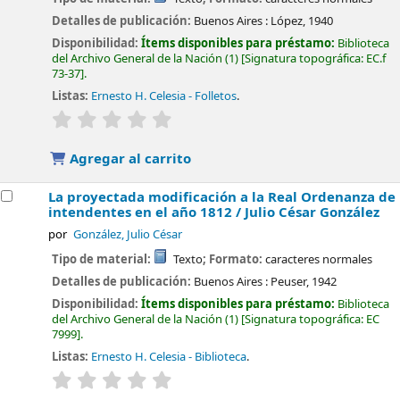
Detalles de publicación:
Buenos Aires :
López,
1940
Disponibilidad:
Ítems disponibles para préstamo:
Biblioteca
del Archivo General de la Nación
(1)
Signatura topográfica:
EC.f
73-37
.
Listas:
Ernesto H. Celesia - Folletos
.
valoración
Valoración media: 0.0 de 5 estrellas
Agregar al carrito
La proyectada modificación a la Real Ordenanza de
intendentes en el año 1812 /
Julio César González
por
González, Julio César
Tipo de material:
Texto
; Formato:
caracteres normales
Detalles de publicación:
Buenos Aires :
Peuser,
1942
Disponibilidad:
Ítems disponibles para préstamo:
Biblioteca
del Archivo General de la Nación
(1)
Signatura topográfica:
EC
7999
.
Listas:
Ernesto H. Celesia - Biblioteca
.
valoración
Valoración media: 0.0 de 5 estrellas