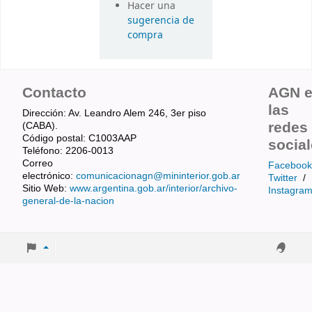
Hacer una
sugerencia de
compra
Contacto
AGN 
las
Dirección: Av. Leandro Alem 246, 3er piso
redes
(CABA).
Código postal: C1003AAP
socia
Teléfono: 2206-0013
Correo
Facebook
electrónico:
comunicacionagn@mininterior.gob.ar
Twitter
/
Sitio Web:
www.argentina.gob.ar/interior/archivo-
Instagra
general-de-la-nacion