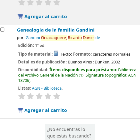
valoración
Valoración media: 0.0 de 5 estrellas
Agregar al carrito
Genealogía de la familia Gandini
por
Gandini
Orcaizaguirre,
Ricardo
Daniel
de
Edición:
1ª ed.
Tipo de material:
Texto
; Formato:
caracteres normales
Detalles de publicación:
Buenos Aires :
Dunken,
2002
Disponibilidad:
Ítems disponibles para préstamo:
Biblioteca
del Archivo General de la Nación
(1)
Signatura topográfica:
AGN
13706
.
Listas:
AGN - Biblioteca
.
valoración
Valoración media: 0.0 de 5 estrellas
Agregar al carrito
¿No encuentras lo
que estás buscando?