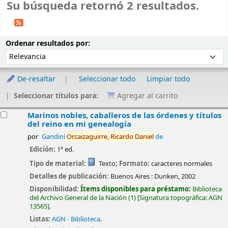
Su búsqueda retornó 2 resultados.
Ordenar
Ordenar por:
Ordenar resultados por:
De-resaltar
Seleccionar todo
Limpiar todo
Seleccionar títulos para:
Agregar al carrito
esultados
Marinos nobles, caballeros de las órdenes y títulos
del reino en mi genealogía
por
Gandini
Orcaizaguirre,
Ricardo
Daniel
de
Edición:
1ª ed.
Tipo de material:
Texto
; Formato:
caracteres normales
Detalles de publicación:
Buenos Aires :
Dunken,
2002
Disponibilidad:
Ítems disponibles para préstamo:
Biblioteca
del Archivo General de la Nación
(1)
Signatura topográfica:
AGN
13565
.
Listas:
AGN - Biblioteca
.