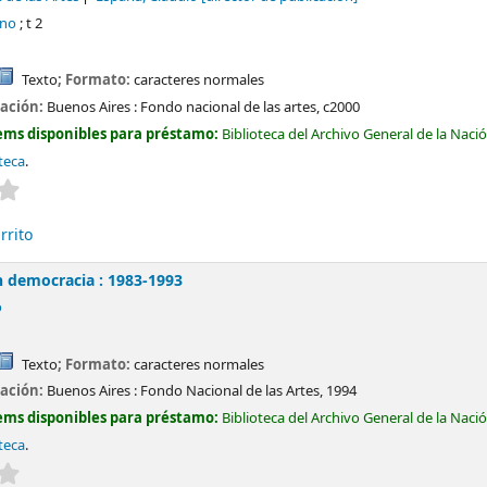
ino
; t 2
Texto
; Formato:
caracteres normales
cación:
Buenos Aires :
Fondo nacional de las artes,
c2000
ems disponibles para préstamo:
Biblioteca del Archivo General de la Naci
teca
.
Valoración media: 0.0 de 5 estrellas
rrito
n democracia : 1983-1993
o
Texto
; Formato:
caracteres normales
cación:
Buenos Aires :
Fondo Nacional de las Artes,
1994
ems disponibles para préstamo:
Biblioteca del Archivo General de la Naci
teca
.
Valoración media: 0.0 de 5 estrellas