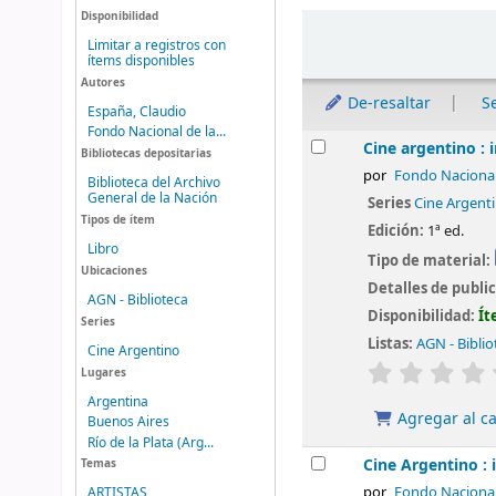
Disponibilidad
Ordenar
Limitar a registros con
ítems disponibles
Autores
De-resaltar
S
España, Claudio
Fondo Nacional de la...
Resultados
Cine argentino : 
Bibliotecas depositarias
por
Fondo Nacional 
Biblioteca del Archivo
General de la Nación
Series
Cine Argent
Tipos de ítem
Edición:
1ª ed.
Libro
Tipo de material:
Ubicaciones
Detalles de publi
AGN - Biblioteca
Disponibilidad:
Ít
Series
Listas:
AGN - Biblio
Cine Argentino
valoración
Lugares
Argentina
Agregar al ca
Buenos Aires
Río de la Plata (Arg...
Cine Argentino : 
Temas
por
Fondo Nacional 
ARTISTAS