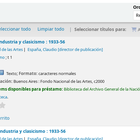
Ord
eleccionar todo
Limpiar todo
Seleccionar títulos para:
A
industria y clasicismo : 1933-56
de las Artes
España, Claudio
[director de publicación]
ino
; t 1
Texto
; Formato:
caracteres normales
cación:
Buenos Aires :
Fondo Nacional de las Artes,
c2000
ems disponibles para préstamo:
Biblioteca del Archivo General de la Naci
teca
.
Valoración media: 0.0 de 5 estrellas
rrito
industria y clasicismo : 1933-56
de las Artes
España, Claudio
[director de publicación]