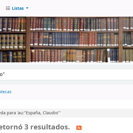
Listas
go
otecas
a para 'au:"España, Claudio"'
etornó 3 resultados.