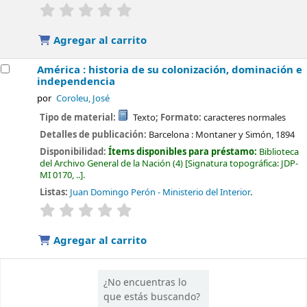
valoración
Valoración media: 0.0 de 5 estrellas
Agregar al carrito
América : historia de su colonización, dominación e
independencia
por
Coroleu, José
Tipo de material:
Texto
; Formato:
caracteres normales
Detalles de publicación:
Barcelona :
Montaner y Simón,
1894
Disponibilidad:
Ítems disponibles para préstamo:
Biblioteca
del Archivo General de la Nación
(4)
Signatura topográfica:
JDP-
MI 0170, ..
.
Listas:
Juan Domingo Perón - Ministerio del Interior
.
valoración
Valoración media: 0.0 de 5 estrellas
Agregar al carrito
¿No encuentras lo
que estás buscando?