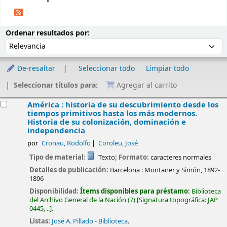
Ordenar
Ordenar por:
Ordenar resultados por:
De-resaltar
Seleccionar todo
Limpiar todo
Seleccionar títulos para:
Agregar al carrito
esultados
América : historia de su descubrimiento desde los
tiempos primitivos hasta los más modernos.
Historia de su colonización, dominación e
independencia
por
Cronau, Rodolfo
Coroleu, José
Tipo de material:
Texto
; Formato:
caracteres normales
Detalles de publicación:
Barcelona :
Montaner y Simón,
1892-
1896
Disponibilidad:
Ítems disponibles para préstamo:
Biblioteca
del Archivo General de la Nación
(7)
Signatura topográfica:
JAP
0445, ..
.
Listas:
José A. Pillado - Biblioteca
.