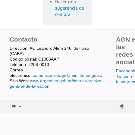
Hacer una
sugerencia de
compra
Contacto
AGN 
las
Dirección: Av. Leandro Alem 246, 3er piso
redes
(CABA).
Código postal: C1003AAP
socia
Teléfono: 2206-0013
Correo
Facebook
electrónico:
comunicacionagn@mininterior.gob.ar
Twitter
/
Sitio Web:
www.argentina.gob.ar/interior/archivo-
Instagra
general-de-la-nacion