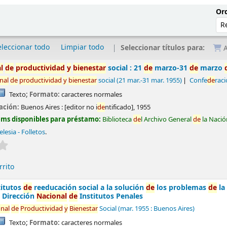
Ord
eleccionar todo
Limpiar todo
Seleccionar títulos para:
A
l
de
productividad
y
bienestar
social : 21
de
marzo-31
de
marzo
nal
de
productividad
y
bienestar
social
(21 mar.-31 mar. 1955)
Confe
de
rac
Texto
; Formato:
caracteres normales
ación:
Buenos Aires :
[editor no i
de
ntificado],
1955
ems disponibles para préstamo:
Biblioteca
de
l Archivo General
de
la Nació
lesia - Folletos
.
Valoración media: 0.0
de
5 estrellas
rrito
titutos
de
reeducación social a la solución
de
los problemas
de
l
a Dirección
Nacional
de
Institutos Penales
nal
de
Productividad
y
Bienestar
Social
(mar. 1955 : Buenos Aires)
Texto
; Formato:
caracteres normales