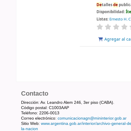
De
talles
de
public
Disponibilidad:
Ít
Listas:
Ernesto H. Ce
valoración
Agregar al ca
Contacto
Dirección: Av. Leandro Alem 246, 3er piso (CABA).
Código postal: C1003AAP
Teléfono: 2206-0013
Correo electrónico:
comunicacionagn@mininterior.gob.ar
Sitio Web:
www.argentina.gob.ar/interior/archivo-general-d
la-nacion