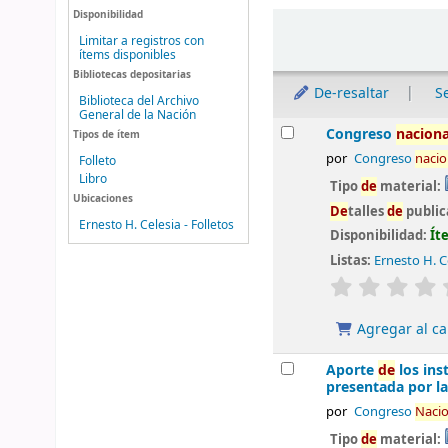
Disponibilidad
Ordenar
Limitar a registros con
ítems disponibles
Bibliotecas depositarias
De-resaltar
S
Biblioteca del Archivo
General de la Nación
Resultados
Congreso
naciona
Tipos de ítem
por
Congreso
nacio
Folleto
Libro
Tipo
de
material:
Ubicaciones
De
talles
de
public
Ernesto H. Celesia - Folletos
Disponibilidad:
Ít
Listas:
Ernesto H. Ce
valoración
Agregar al ca
Aporte
de
los ins
presentada por l
por
Congreso
Nacio
Tipo
de
material: