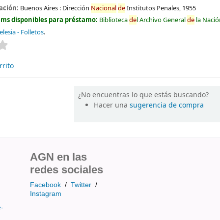
ación:
Buenos Aires :
Dirección
Nacional
de
Institutos Penales,
1955
ems disponibles para préstamo:
Biblioteca
de
l Archivo General
de
la Nació
lesia - Folletos
.
Valoración media: 0.0
de
5 estrellas
rrito
¿No encuentras lo que estás buscando?
Hacer una
sugerencia de compra
AGN en las
redes sociales
Facebook
/
Twitter
/
Instagram
e-