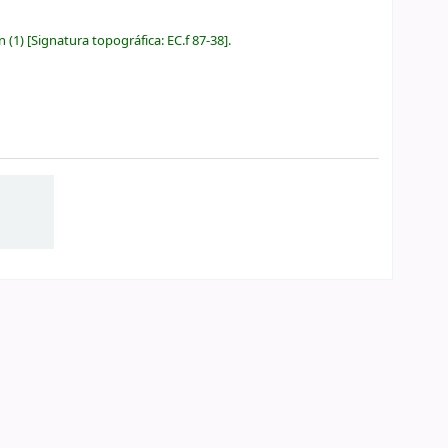
n
(1)
Signatura topográfica:
EC.f 87-38
.