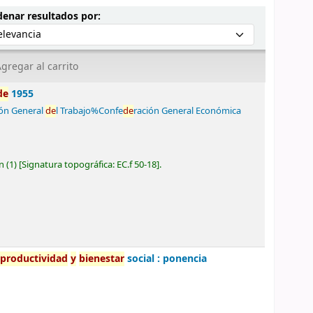
Ordenar por:
enar resultados por:
gregar al carrito
de
1955
ión General
de
l Trabajo%Confe
de
ración General Económica
n
(1)
Signatura topográfica:
EC.f 50-18
.
a
productividad
y
bienestar
social : ponencia