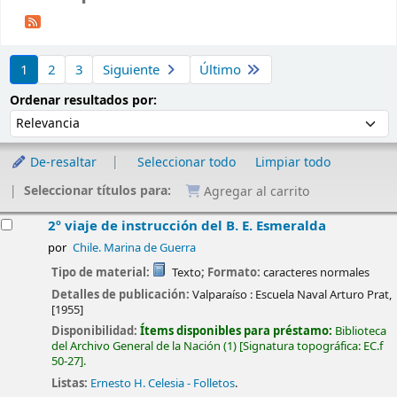
Ordenar
1
2
3
Siguiente
Último
Ordenar por:
Ordenar resultados por:
De-resaltar
Seleccionar todo
Limpiar todo
Seleccionar títulos para:
Agregar al carrito
esultados
2º viaje de instrucción del B. E. Esmeralda
por
Chile. Marina de Guerra
Tipo de material:
Texto
; Formato:
caracteres normales
Detalles de publicación:
Valparaíso :
Escuela Naval Arturo Prat,
[1955]
Disponibilidad:
Ítems disponibles para préstamo:
Biblioteca
del Archivo General de la Nación
(1)
Signatura topográfica:
EC.f
50-27
.
Listas:
Ernesto H. Celesia - Folletos
.