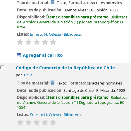
Tipo de material:
Texto
; Formato:
caracteres normales
Detalles de publicación:
Buenos Aires :
La Opinión,
1833
Disponibilidad:
Ítems disponibles para préstamo:
Biblioteca
del Archivo General de la Nación
(1)
Signatura topográfica:
EC
0794
.
Listas:
Ernesto H. Celesia - Biblioteca
.
valoración
Valoración media: 0.0 de 5 estrellas
Agregar al carrito
Código de Comercio de la República de Chile
por
Chile
Tipo de material:
Texto
; Formato:
caracteres normales
Detalles de publicación:
Santiago de Chile :
R. Miranda,
1909
Disponibilidad:
Ítems disponibles para préstamo:
Biblioteca
del Archivo General de la Nación
(1)
Signatura topográfica:
EC
1554
.
Listas:
Ernesto H. Celesia - Biblioteca
.
valoración
Valoración media: 0.0 de 5 estrellas