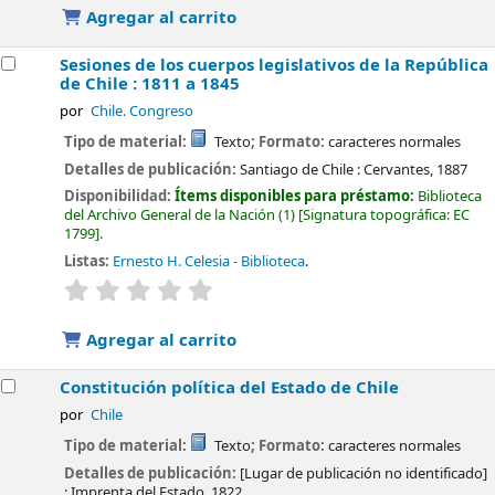
Agregar al carrito
Sesiones de los cuerpos legislativos de la República
de Chile : 1811 a 1845
por
Chile. Congreso
Tipo de material:
Texto
; Formato:
caracteres normales
Detalles de publicación:
Santiago de Chile :
Cervantes,
1887
Disponibilidad:
Ítems disponibles para préstamo:
Biblioteca
del Archivo General de la Nación
(1)
Signatura topográfica:
EC
1799
.
Listas:
Ernesto H. Celesia - Biblioteca
.
valoración
Valoración media: 0.0 de 5 estrellas
Agregar al carrito
Constitución política del Estado de Chile
por
Chile
Tipo de material:
Texto
; Formato:
caracteres normales
Detalles de publicación:
[Lugar de publicación no identificado]
:
Imprenta del Estado,
1822