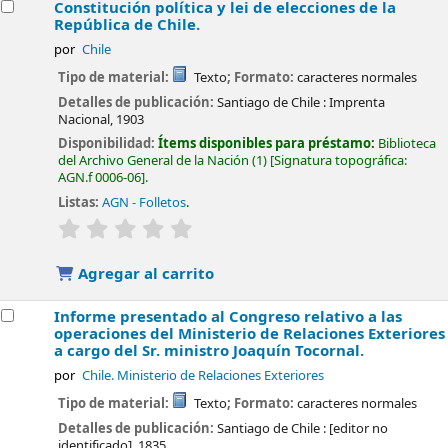
Constitución política y lei de elecciones de la
República de Chile.
por
Chile
Tipo de material:
Texto
; Formato:
caracteres normales
Detalles de publicación:
Santiago de Chile :
Imprenta
Nacional,
1903
Disponibilidad:
Ítems disponibles para préstamo:
Biblioteca
del Archivo General de la Nación
(1)
Signatura topográfica:
AGN.f 0006-06
.
Listas:
AGN - Folletos
.
valoración
Valoración media: 0.0 de 5 estrellas
Agregar al carrito
Informe presentado al Congreso relativo a las
operaciones del Ministerio de Relaciones Exteriores
a cargo del Sr. ministro Joaquín Tocornal.
por
Chile. Ministerio de Relaciones Exteriores
Tipo de material:
Texto
; Formato:
caracteres normales
Detalles de publicación:
Santiago de Chile :
[editor no
identificado],
1835