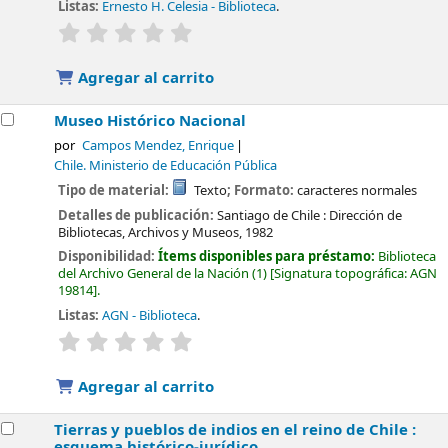
Listas:
Ernesto H. Celesia - Biblioteca
.
valoración
Valoración media: 0.0 de 5 estrellas
Agregar al carrito
Museo Histórico Nacional
por
Campos Mendez, Enrique
Chile. Ministerio de Educación Pública
Tipo de material:
Texto
; Formato:
caracteres normales
Detalles de publicación:
Santiago de Chile :
Dirección de
Bibliotecas, Archivos y Museos,
1982
Disponibilidad:
Ítems disponibles para préstamo:
Biblioteca
del Archivo General de la Nación
(1)
Signatura topográfica:
AGN
19814
.
Listas:
AGN - Biblioteca
.
valoración
Valoración media: 0.0 de 5 estrellas
Agregar al carrito
Tierras y pueblos de indios en el reino de Chile :
esquema histórico-jurídico