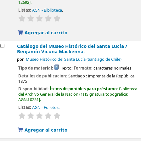
12692
.
Listas:
AGN - Biblioteca
.
valoración
Valoración media: 0.0 de 5 estrellas
Agregar al carrito
Catálogo del Museo Histórico del Santa Lucía /
Benjamín Vicuña Mackenna.
por
Museo Histórico del Santa Lucía (Santiago de Chile)
Tipo de material:
Texto
; Formato:
caracteres normales
Detalles de publicación:
Santiago :
Imprenta de la República,
1875
Disponibilidad:
Ítems disponibles para préstamo:
Biblioteca
del Archivo General de la Nación
(1)
Signatura topográfica:
AGN.f 0251
.
Listas:
AGN - Folletos
.
valoración
Valoración media: 0.0 de 5 estrellas
Agregar al carrito