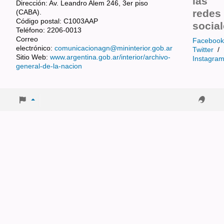
las
Dirección: Av. Leandro Alem 246, 3er piso
redes
(CABA).
Código postal: C1003AAP
socia
Teléfono: 2206-0013
Correo
Facebook
electrónico:
comunicacionagn@mininterior.gob.ar
Twitter
/
Sitio Web:
www.argentina.gob.ar/interior/archivo-
Instagra
general-de-la-nacion