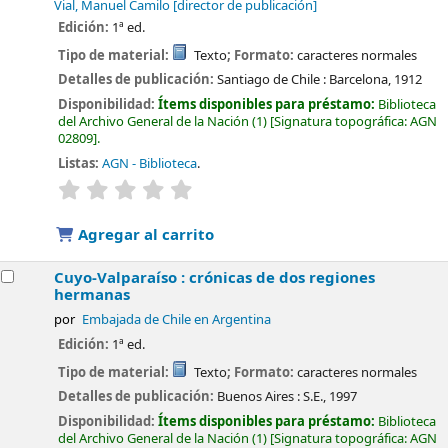
Vial, Manuel Camilo
[director de publicación]
Edición:
1ª ed.
Tipo de material:
Texto
; Formato:
caracteres normales
Detalles de publicación:
Santiago de Chile :
Barcelona,
1912
Disponibilidad:
Ítems disponibles para préstamo:
Biblioteca
del Archivo General de la Nación
(1)
Signatura topográfica:
AGN
02809
.
Listas:
AGN - Biblioteca
.
valoración
Valoración media: 0.0 de 5 estrellas
Agregar al carrito
Cuyo-Valparaíso : crónicas de dos regiones
hermanas
por
Embajada de Chile en Argentina
Edición:
1ª ed.
Tipo de material:
Texto
; Formato:
caracteres normales
Detalles de publicación:
Buenos Aires :
S.E.,
1997
Disponibilidad:
Ítems disponibles para préstamo:
Biblioteca
del Archivo General de la Nación
(1)
Signatura topográfica:
AGN