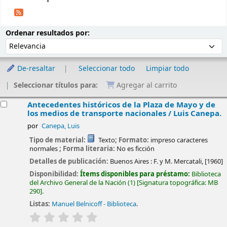
Ordenar
Ordenar por:
Ordenar resultados por:
De-resaltar
Seleccionar todo
Limpiar todo
Seleccionar títulos para:
Agregar al carrito
esultados
Antecedentes históricos de la Plaza de Mayo y de
los medios de transporte nacionales /
Luis Canepa.
por
Canepa, Luis
Tipo de material:
Texto
; Formato:
impreso caracteres
normales
; Forma literaria:
No es ficción
Detalles de publicación:
Buenos Aires :
F. y M. Mercatali,
[1960]
Disponibilidad:
Ítems disponibles para préstamo:
Biblioteca
del Archivo General de la Nación
(1)
Signatura topográfica:
MB
290
.
Listas:
Manuel Belnicoff - Biblioteca
.
valoración
Valoración media: 0.0 de 5 estrellas