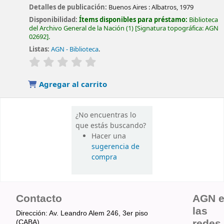
Detalles de publicación:
Buenos Aires :
Albatros,
1979
Disponibilidad:
Ítems disponibles para préstamo:
Biblioteca
del Archivo General de la Nación
(1)
Signatura topográfica:
AGN
02692
.
Listas:
AGN - Biblioteca
.
valoración
Valoración media: 0.0 de 5 estrellas
Agregar al carrito
¿No encuentras lo
que estás buscando?
Hacer una
sugerencia de
compra
Contacto
AGN 
las
Dirección: Av. Leandro Alem 246, 3er piso
redes
(CABA).