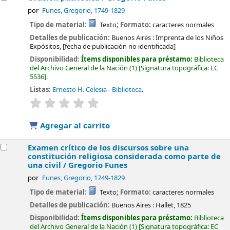
por
Funes, Gregorio
, 1749-1829
Tipo de material:
Texto
; Formato:
caracteres normales
Detalles de publicación:
Buenos Aires :
Imprenta de los Niños
Expósitos,
[fecha de publicación no identificada]
Disponibilidad:
Ítems disponibles para préstamo:
Biblioteca
del Archivo General de la Nación
(1)
Signatura topográfica:
EC
5536
.
Listas:
Ernesto H. Celesia - Biblioteca
.
valoración
Valoración media: 0.0 de 5 estrellas
Agregar al carrito
Examen crítico de los discursos sobre una
constitución religiosa considerada como parte de
una civil /
Gregorio Funes
por
Funes, Gregorio
, 1749-1829
Tipo de material:
Texto
; Formato:
caracteres normales
Detalles de publicación:
Buenos Aires :
Hallet,
1825
Disponibilidad:
Ítems disponibles para préstamo:
Biblioteca
del Archivo General de la Nación
(1)
Signatura topográfica:
EC