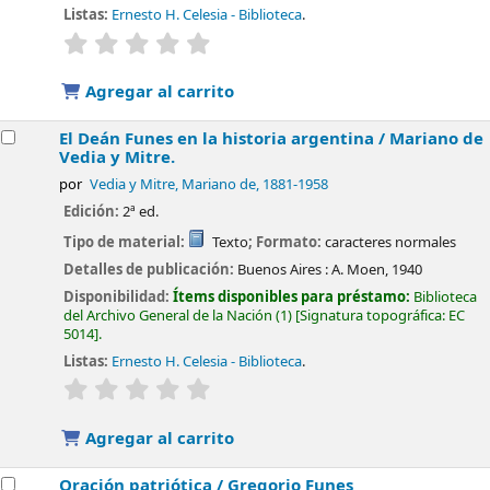
Listas:
Ernesto H. Celesia - Biblioteca
.
valoración
Valoración media: 0.0 de 5 estrellas
Agregar al carrito
El Deán Funes en la historia argentina /
Mariano de
Vedia y Mitre.
por
Vedia y Mitre, Mariano de
, 1881-1958
Edición:
2ª ed.
Tipo de material:
Texto
; Formato:
caracteres normales
Detalles de publicación:
Buenos Aires :
A. Moen,
1940
Disponibilidad:
Ítems disponibles para préstamo:
Biblioteca
del Archivo General de la Nación
(1)
Signatura topográfica:
EC
5014
.
Listas:
Ernesto H. Celesia - Biblioteca
.
valoración
Valoración media: 0.0 de 5 estrellas
Agregar al carrito
Oración patriótica /
Gregorio Funes