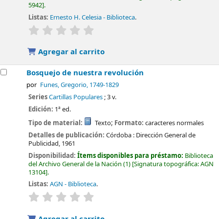
5942
.
Listas:
Ernesto H. Celesia - Biblioteca
.
valoración
Valoración media: 0.0 de 5 estrellas
Agregar al carrito
Bosquejo de nuestra revolución
por
Funes, Gregorio
, 1749-1829
Series
Cartillas Populares
; 3 v.
Edición:
1ª ed.
Tipo de material:
Texto
; Formato:
caracteres normales
Detalles de publicación:
Córdoba :
Dirección General de
Publicidad,
1961
Disponibilidad:
Ítems disponibles para préstamo:
Biblioteca
del Archivo General de la Nación
(1)
Signatura topográfica:
AGN
13104
.
Listas:
AGN - Biblioteca
.
valoración
Valoración media: 0.0 de 5 estrellas
Agregar al carrito