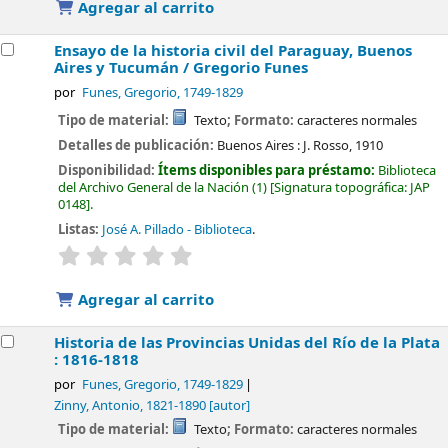
Agregar al carrito
Ensayo de la historia civil del Paraguay, Buenos
Aires y Tucumán /
Gregorio Funes
por
Funes, Gregorio
, 1749-1829
Tipo de material:
Texto
; Formato:
caracteres normales
Detalles de publicación:
Buenos Aires :
J. Rosso,
1910
Disponibilidad:
Ítems disponibles para préstamo:
Biblioteca
del Archivo General de la Nación
(1)
Signatura topográfica:
JAP
0148
.
Listas:
José A. Pillado - Biblioteca
.
valoración
Valoración media: 0.0 de 5 estrellas
Agregar al carrito
Historia de las Provincias Unidas del Río de la Plata
: 1816-1818
por
Funes, Gregorio
, 1749-1829
Zinny, Antonio
, 1821-1890
[autor]
Tipo de material:
Texto
; Formato:
caracteres normales