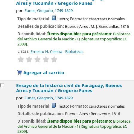
Aires y Tucumán /
Gregorio Funes
por
Funes, Gregorio
, 1749-1829
Tipo de material:
Texto
; Formato:
caracteres normales
Detalles de publicación:
Buenos Aires :
M. J. Gandarillas,
1816
Disponibilidad:
Ítems disponibles para préstamo:
Biblioteca
del Archivo General de la Nación
(1)
Signatura topográfica:
EC
2308
.
Listas:
Ernesto H. Celesia - Biblioteca
.
valoración
Valoración media: 0.0 de 5 estrellas
Agregar al carrito
Ensayo de la historia civil de Paraguay, Buenos
Aires y Tucumán /
Gregorio Funes
por
Funes, Gregorio
, 1749-1829
Tipo de material:
Texto
; Formato:
caracteres normales
Detalles de publicación:
Buenos Aires :
Benavente,
1816
Disponibilidad:
Ítems disponibles para préstamo:
Biblioteca
del Archivo General de la Nación
(1)
Signatura topográfica:
EC
2309
.