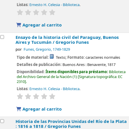
Listas:
Ernesto H. Celesia - Biblioteca
.
valoración
Valoración media: 0.0 de 5 estrellas
Agregar al carrito
Ensayo de la historia civil del Paraguay, Buenos
Aires y Tucumán /
Gregorio Funes
por
Funes, Gregorio
, 1749-1829
Tipo de material:
Texto
; Formato:
caracteres normales
Detalles de publicación:
Buenos Aires :
Benavente,
1817
Disponibilidad:
Ítems disponibles para préstamo:
Biblioteca
del Archivo General de la Nación
(1)
Signatura topográfica:
EC
2310
.
Listas:
Ernesto H. Celesia - Biblioteca
.
valoración
Valoración media: 0.0 de 5 estrellas
Agregar al carrito
Historia de las Provincias Unidas del Río de la Plata
: 1816 a 1818 /
Gregorio Funes