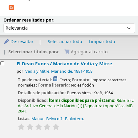
Ordenar
Ordenar por:
Ordenar resultados por:
De-resaltar
Seleccionar todo
Limpiar todo
Seleccionar títulos para:
Agregar al carrito
esultados
El Dean Funes /
Mariano de Vedia y Mitre.
por
Vedia y Mitre, Mariano de
, 1881-1958
Tipo de material:
Texto
; Formato:
impreso caracteres
normales
; Forma literaria:
No es ficción
Detalles de publicación:
Buenos Aires :
Kraft,
1954
Disponibilidad:
Ítems disponibles para préstamo:
Biblioteca
del Archivo General de la Nación
(1)
Signatura topográfica:
MB
284
.
Listas:
Manuel Belnicoff - Biblioteca
.
valoración
Valoración media: 0.0 de 5 estrellas