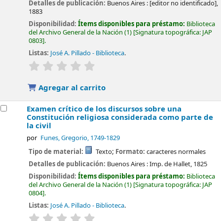
Detalles de publicación:
Buenos Aires :
[editor no identificado],
1883
Disponibilidad:
Ítems disponibles para préstamo:
Biblioteca
del Archivo General de la Nación
(1)
Signatura topográfica:
JAP
0803
.
Listas:
José A. Pillado - Biblioteca
.
valoración
Valoración media: 0.0 de 5 estrellas
Agregar al carrito
Examen crítico de los discursos sobre una
Constitución religiosa considerada como parte de
la civil
por
Funes, Gregorio
, 1749-1829
Tipo de material:
Texto
; Formato:
caracteres normales
Detalles de publicación:
Buenos Aires :
Imp. de Hallet,
1825
Disponibilidad:
Ítems disponibles para préstamo:
Biblioteca
del Archivo General de la Nación
(1)
Signatura topográfica:
JAP
0804
.
Listas:
José A. Pillado - Biblioteca
.
valoración
Valoración media: 0.0 de 5 estrellas