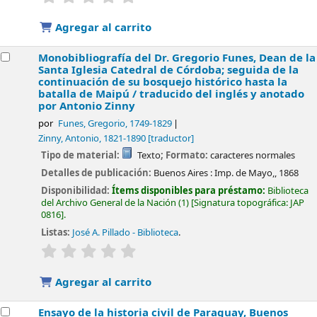
Agregar al carrito
Monobibliografía del Dr. Gregorio Funes, Dean de la
Santa Iglesia Catedral de Córdoba; seguida de la
continuación de su bosquejo histórico hasta la
batalla de Maipú /
traducido del inglés y anotado
por Antonio Zinny
por
Funes, Gregorio
, 1749-1829
Zinny, Antonio
, 1821-1890
[traductor]
Tipo de material:
Texto
; Formato:
caracteres normales
Detalles de publicación:
Buenos Aires :
Imp. de Mayo,,
1868
Disponibilidad:
Ítems disponibles para préstamo:
Biblioteca
del Archivo General de la Nación
(1)
Signatura topográfica:
JAP
0816
.
Listas:
José A. Pillado - Biblioteca
.
valoración
Valoración media: 0.0 de 5 estrellas
Agregar al carrito
Ensayo de la historia civil de Paraguay, Buenos