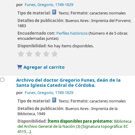
por
Funes, Gregorio
, 1749-1829
Tipo de material:
Texto
; Formato:
caracteres normales
Detalles de publicación:
Buenos Aires :
Imprenta del Porvenir,
1883
Encuadernado con:
Perfiles históricos
(Número 4 de 5 obras
encuadernadas juntas)
Disponibilidad:
No hay ítems disponibles.
valoración
Valoración media: 0.0 de 5 estrellas
Agregar al carrito
Archivo del doctor Gregorio Funes, deán de la
Santa Iglesia Catedral de Córdoba.
por
Funes, Gregorio
, 1749-1829
Tipo de material:
Texto
; Formato:
caracteres normales
Detalles de publicación:
Buenos Aires :
Imprenta de la
Biblioteca,
1949
Disponibilidad:
Ítems disponibles para préstamo:
Biblioteca
del Archivo General de la Nación
(3)
Signatura topográfica:
EC
4515, ..
.