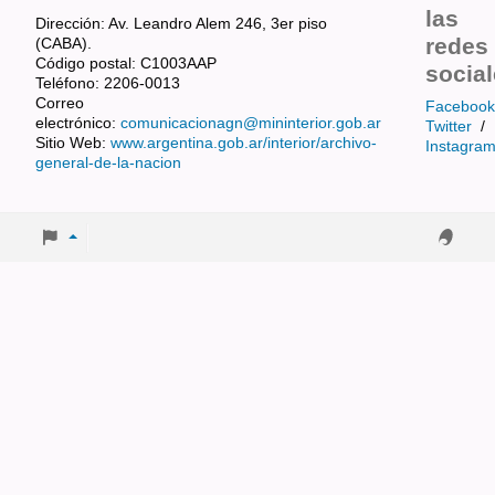
las
Dirección: Av. Leandro Alem 246, 3er piso
redes
(CABA).
Código postal: C1003AAP
socia
Teléfono: 2206-0013
Correo
Facebook
electrónico:
comunicacionagn@mininterior.gob.ar
Twitter
/
Sitio Web:
www.argentina.gob.ar/interior/archivo-
Instagra
general-de-la-nacion