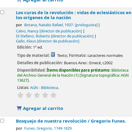
Los curas de la revolución : vidas de eclesiásticos en
los orígenes de la nación
por
Botana, Natalio Rafael
, 1937-
[prologuista]
Calvo, Nancy
[director de publicación]
Di Stefano, Roberto
[director de publicación]
Gallo, Klaus
[director de publicación]
Edición:
1ª ed.
Tipo de material:
Texto
; Formato:
caracteres normales
Detalles de publicación:
Buenos Aires :
Emecé,
c2002
Disponibilidad:
Ítems disponibles para préstamo:
Biblioteca
del Archivo General de la Nación
(1)
Signatura topográfica:
AGN
13627
.
Listas:
AGN - Biblioteca
.
valoración
Valoración media: 0.0 de 5 estrellas
Agregar al carrito
Bosquejo de nuestra revolución /
Gregorio Funes.
por
Funes, Gregorio
, 1749-1829