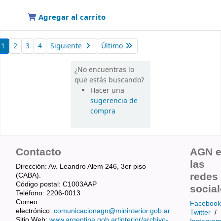
Agregar al carrito
1
2
3
4
Siguiente
Último
¿No encuentras lo
que estás buscando?
Hacer una
sugerencia de
compra
Contacto
AGN 
las
Dirección: Av. Leandro Alem 246, 3er piso
redes
(CABA).
Código postal: C1003AAP
socia
Teléfono: 2206-0013
Correo
Facebook
electrónico:
comunicacionagn@mininterior.gob.ar
Twitter
/
Sitio Web:
www.argentina.gob.ar/interior/archivo-
Instagra