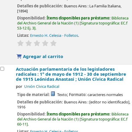
Detalles de publicación:
Buenos Aires :
La Familia Italiana,
[1894]
Disponibilidad:
Ítems disponibles para préstamo:
Biblioteca
del Archivo General de la Nación
(1)
Signatura topográfica:
EC.f
53-12 Ej. 3
.
Listas:
Ernesto H. Celesia - Folletos
.
valoración
Valoración media: 0.0 de 5 estrellas
Agregar al carrito
Actuación parlamentaria de los legisladores
radicales : 1º de mayo de 1912 - 30 de septiembre
de 1915
Leónidas Anastasi ; Unión Cívica Radical
por
Unión Cívica Radical
Tipo de material:
Texto
; Formato:
caracteres normales
Detalles de publicación:
Buenos Aires :
[editor no identificado],
1916
Disponibilidad:
Ítems disponibles para préstamo:
Biblioteca
del Archivo General de la Nación
(1)
Signatura topográfica:
EC.f
60-11
.
Listas:
Ernesto H. Celesia - Folletos
.