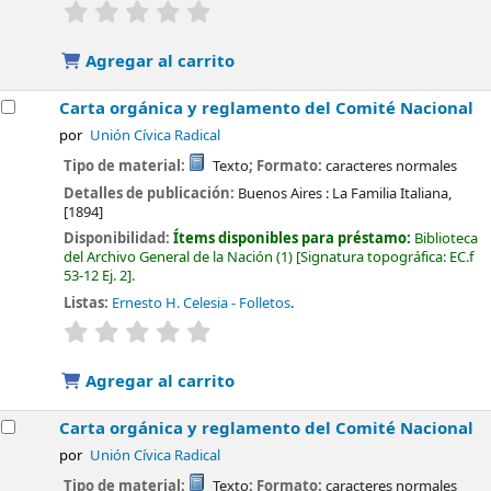
valoración
Valoración media: 0.0 de 5 estrellas
Agregar al carrito
Carta orgánica y reglamento del Comité Nacional
por
Unión Cívica Radical
Tipo de material:
Texto
; Formato:
caracteres normales
Detalles de publicación:
Buenos Aires :
La Familia Italiana,
[1894]
Disponibilidad:
Ítems disponibles para préstamo:
Biblioteca
del Archivo General de la Nación
(1)
Signatura topográfica:
EC.f
53-12 Ej. 2
.
Listas:
Ernesto H. Celesia - Folletos
.
valoración
Valoración media: 0.0 de 5 estrellas
Agregar al carrito
Carta orgánica y reglamento del Comité Nacional
por
Unión Cívica Radical
Tipo de material:
Texto
; Formato:
caracteres normales