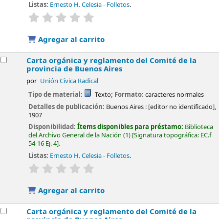
Listas:
Ernesto H. Celesia - Folletos
.
valoración
Valoración media: 0.0 de 5 estrellas
Agregar al carrito
Carta orgánica y reglamento del Comité de la
provincia de Buenos Aires
por
Unión Cívica Radical
Tipo de material:
Texto
; Formato:
caracteres normales
Detalles de publicación:
Buenos Aires :
[editor no identificado],
1907
Disponibilidad:
Ítems disponibles para préstamo:
Biblioteca
del Archivo General de la Nación
(1)
Signatura topográfica:
EC.f
54-16 Ej. 4
.
Listas:
Ernesto H. Celesia - Folletos
.
valoración
Valoración media: 0.0 de 5 estrellas
Agregar al carrito
Carta orgánica y reglamento del Comité de la