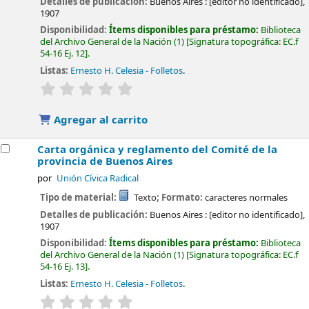
Detalles de publicación:
Buenos Aires :
[editor no identificado],
1907
Disponibilidad:
Ítems disponibles para préstamo:
Biblioteca
del Archivo General de la Nación
(1)
Signatura topográfica:
EC.f
54-16 Ej. 12
.
Listas:
Ernesto H. Celesia - Folletos
.
valoración
Valoración media: 0.0 de 5 estrellas
Agregar al carrito
Carta orgánica y reglamento del Comité de la
provincia de Buenos Aires
por
Unión Cívica Radical
Tipo de material:
Texto
; Formato:
caracteres normales
Detalles de publicación:
Buenos Aires :
[editor no identificado],
1907
Disponibilidad:
Ítems disponibles para préstamo:
Biblioteca
del Archivo General de la Nación
(1)
Signatura topográfica:
EC.f
54-16 Ej. 13
.
Listas:
Ernesto H. Celesia - Folletos
.
valoración
Valoración media: 0.0 de 5 estrellas