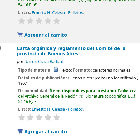
54-16 Ej. 6
.
Listas:
Ernesto H. Celesia - Folletos
.
valoración
Valoración media: 0.0 de 5 estrellas
Agregar al carrito
Carta orgánica y reglamento del Comité de la
provincia de Buenos Aires
por
Unión Cívica Radical
Tipo de material:
Texto
; Formato:
caracteres normales
Detalles de publicación:
Buenos Aires :
[editor no identificado],
1907
Disponibilidad:
Ítems disponibles para préstamo:
Biblioteca
del Archivo General de la Nación
(1)
Signatura topográfica:
EC.f
54-16 Ej. 7
.
Listas:
Ernesto H. Celesia - Folletos
.
valoración
Valoración media: 0.0 de 5 estrellas
Agregar al carrito