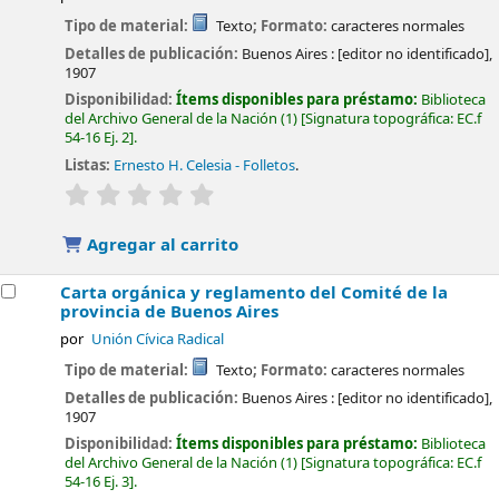
Tipo de material:
Texto
; Formato:
caracteres normales
Detalles de publicación:
Buenos Aires :
[editor no identificado],
1907
Disponibilidad:
Ítems disponibles para préstamo:
Biblioteca
del Archivo General de la Nación
(1)
Signatura topográfica:
EC.f
54-16 Ej. 2
.
Listas:
Ernesto H. Celesia - Folletos
.
valoración
Valoración media: 0.0 de 5 estrellas
Agregar al carrito
Carta orgánica y reglamento del Comité de la
provincia de Buenos Aires
por
Unión Cívica Radical
Tipo de material:
Texto
; Formato:
caracteres normales
Detalles de publicación:
Buenos Aires :
[editor no identificado],
1907
Disponibilidad:
Ítems disponibles para préstamo:
Biblioteca
del Archivo General de la Nación
(1)
Signatura topográfica:
EC.f
54-16 Ej. 3
.