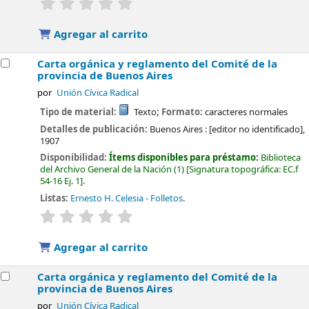
Valoración media: 0.0 de 5 estrellas
Agregar al carrito
Carta orgánica y reglamento del Comité de la
provincia de Buenos Aires
por
Unión Cívica Radical
Tipo de material:
Texto
; Formato:
caracteres normales
Detalles de publicación:
Buenos Aires :
[editor no identificado],
1907
Disponibilidad:
Ítems disponibles para préstamo:
Biblioteca
del Archivo General de la Nación
(1)
Signatura topográfica:
EC.f
54-16 Ej. 1
.
Listas:
Ernesto H. Celesia - Folletos
.
valoración
Valoración media: 0.0 de 5 estrellas
Agregar al carrito
Carta orgánica y reglamento del Comité de la
provincia de Buenos Aires
por
Unión Cívica Radical