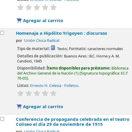
valoración
Valoración media: 0.0 de 5 estrellas
Agregar al carrito
Homenaje a Hipólito Yrigoyen : discursos
por
Unión Cívica Radical
Tipo de material:
Texto
; Formato:
caracteres normales
Detalles de publicación:
Buenos Aires :
B.C. Horne y A. M.
Candioti,
1945
Disponibilidad:
Ítems disponibles para préstamo:
Biblioteca
del Archivo General de la Nación
(1)
Signatura topográfica:
EC.f
76-05
.
Listas:
Ernesto H. Celesia - Folletos
.
valoración
Valoración media: 0.0 de 5 estrellas
Agregar al carrito
Conferencia de propaganda celebrada en el teatro
Coliseo el día 29 de noviembre de 1915
por
Unión Cívica Radical