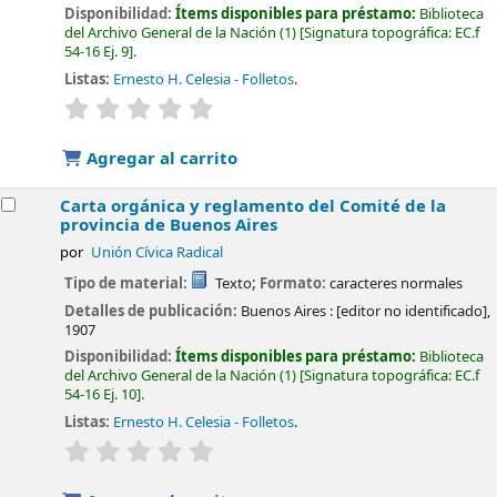
Disponibilidad:
Ítems disponibles para préstamo:
Biblioteca
del Archivo General de la Nación
(1)
Signatura topográfica:
EC.f
54-16 Ej. 9
.
Listas:
Ernesto H. Celesia - Folletos
.
valoración
Valoración media: 0.0 de 5 estrellas
Agregar al carrito
Carta orgánica y reglamento del Comité de la
provincia de Buenos Aires
por
Unión Cívica Radical
Tipo de material:
Texto
; Formato:
caracteres normales
Detalles de publicación:
Buenos Aires :
[editor no identificado],
1907
Disponibilidad:
Ítems disponibles para préstamo:
Biblioteca
del Archivo General de la Nación
(1)
Signatura topográfica:
EC.f
54-16 Ej. 10
.
Listas:
Ernesto H. Celesia - Folletos
.
valoración
Valoración media: 0.0 de 5 estrellas