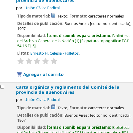
provincia de Buenos Aires
por
Unión Cívica Radical
Tipo de material:
Texto
; Formato:
caracteres normales
Detalles de publicación:
Buenos Aires :
[editor no identificado],
1907
Disponibilidad:
Ítems disponibles para préstamo:
Biblioteca
del Archivo General de la Nación
(1)
Signatura topográfica:
EC.f
54-16 Ej. 5
.
Listas:
Ernesto H. Celesia - Folletos
.
valoración
Valoración media: 0.0 de 5 estrellas
Agregar al carrito
Carta orgánica y reglamento del Comité de la
provincia de Buenos Aires
por
Unión Cívica Radical
Tipo de material:
Texto
; Formato:
caracteres normales
Detalles de publicación:
Buenos Aires :
[editor no identificado],
1907
Disponibilidad:
Ítems disponibles para préstamo:
Biblioteca
del Archivo General de la Nación
(1)
Signatura topográfica:
EC.f