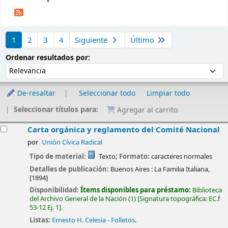
Ordenar
1
2
3
4
Siguiente
Último
Ordenar por:
Ordenar resultados por:
De-resaltar
Seleccionar todo
Limpiar todo
Seleccionar títulos para:
Agregar al carrito
esultados
Carta orgánica y reglamento del Comité Nacional
por
Unión Cívica Radical
Tipo de material:
Texto
; Formato:
caracteres normales
Detalles de publicación:
Buenos Aires :
La Familia Italiana,
[1894]
Disponibilidad:
Ítems disponibles para préstamo:
Biblioteca
del Archivo General de la Nación
(1)
Signatura topográfica:
EC.f
53-12 Ej. 1
.
Listas:
Ernesto H. Celesia - Folletos
.