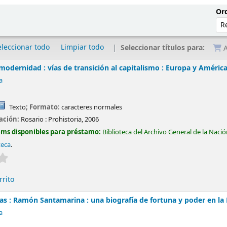
Ord
eleccionar todo
Limpiar todo
Seleccionar títulos para:
A
 modernidad : vías de transición al capitalismo : Europa y América
a
Texto
; Formato:
caracteres normales
cación:
Rosario :
Prohistoria,
2006
ems disponibles para préstamo:
Biblioteca del Archivo General de la Naci
teca
.
Valoración media: 0.0 de 5 estrellas
rrito
ias : Ramón Santamarina : una biografía de fortuna y poder en l
a