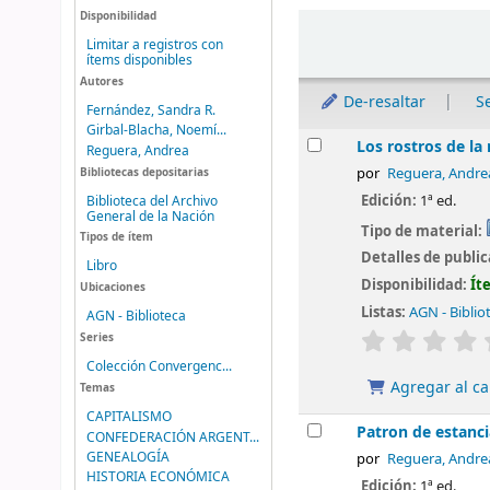
Disponibilidad
Ordenar
Limitar a registros con
ítems disponibles
Autores
De-resaltar
S
Fernández, Sandra R.
Girbal-Blacha, Noemí...
Resultados
Los rostros de la
Reguera, Andrea
Bibliotecas depositarias
por
Reguera, Andre
Edición:
1ª ed.
Biblioteca del Archivo
General de la Nación
Tipo de material:
Tipos de ítem
Detalles de publi
Libro
Disponibilidad:
Ít
Ubicaciones
Listas:
AGN - Biblio
AGN - Biblioteca
valoración
Series
Colección Convergenc...
Agregar al ca
Temas
CAPITALISMO
Patron de estanc
CONFEDERACIÓN ARGENT...
GENEALOGÍA
por
Reguera, Andre
HISTORIA ECONÓMICA
Edición:
1ª ed.