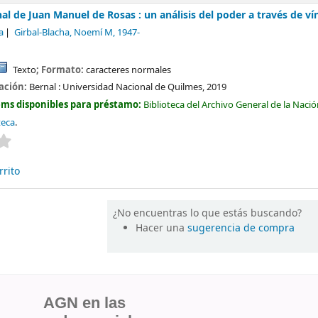
al de Juan Manuel de Rosas : un análisis del poder a través de ví
a
Girbal-Blacha, Noemí M
, 1947-
Texto
; Formato:
caracteres normales
cación:
Bernal :
Universidad Nacional de Quilmes,
2019
ems disponibles para préstamo:
Biblioteca del Archivo General de la Naci
teca
.
Valoración media: 0.0 de 5 estrellas
rrito
¿No encuentras lo que estás buscando?
Hacer una
sugerencia de compra
AGN en las