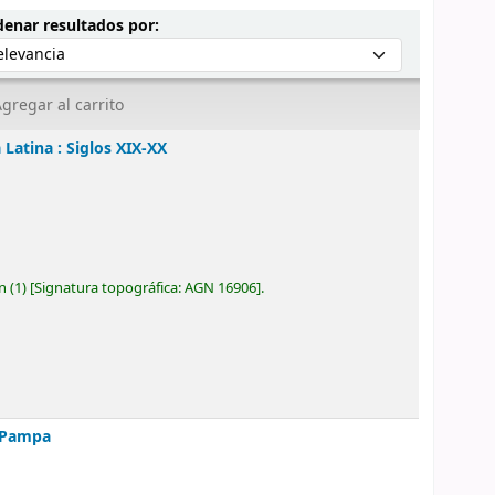
Ordenar por:
enar resultados por:
gregar al carrito
 Latina : Siglos XIX-XX
ón
(1)
Signatura topográfica:
AGN 16906
.
a Pampa