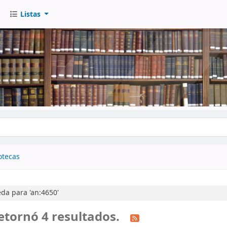
Listas
go
otecas
da para 'an:4650'
etornó 4 resultados.