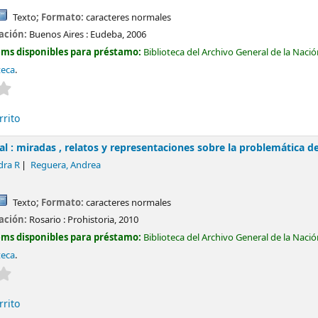
Texto
; Formato:
caracteres normales
cación:
Buenos Aires :
Eudeba,
2006
ems disponibles para préstamo:
Biblioteca del Archivo General de la Naci
teca
.
Valoración media: 0.0 de 5 estrellas
rrito
l : miradas , relatos y representaciones sobre la problemática del
dra R
Reguera, Andrea
Texto
; Formato:
caracteres normales
cación:
Rosario :
Prohistoria,
2010
ems disponibles para préstamo:
Biblioteca del Archivo General de la Naci
teca
.
Valoración media: 0.0 de 5 estrellas
rrito