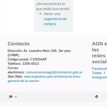
¿No encuentras lo
que estás buscando?
Hacer una
sugerencia de
compra
Contacto
AGN 
las
Dirección: Av. Leandro Alem 246, 3er piso
redes
(CABA).
Código postal: C1003AAP
socia
Teléfono: 2206-0013
Correo
Facebook
electrónico:
comunicacionagn@mininterior.gob.ar
Twitter
/
Sitio Web:
www.argentina.gob.ar/interior/archivo-
Instagra
general-de-la-nacion