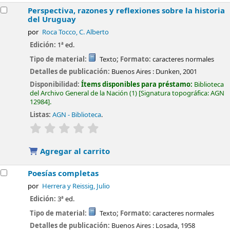
Perspectiva, razones y reflexiones sobre la historia
del Uruguay
por
Roca Tocco, C. Alberto
Edición:
1ª ed.
Tipo de material:
Texto
; Formato:
caracteres normales
Detalles de publicación:
Buenos Aires :
Dunken,
2001
Disponibilidad:
Ítems disponibles para préstamo:
Biblioteca
del Archivo General de la Nación
(1)
Signatura topográfica:
AGN
12984
.
Listas:
AGN - Biblioteca
.
valoración
Valoración media: 0.0 de 5 estrellas
Agregar al carrito
Poesías completas
por
Herrera y Reissig, Julio
Edición:
3ª ed.
Tipo de material:
Texto
; Formato:
caracteres normales
Detalles de publicación:
Buenos Aires :
Losada,
1958