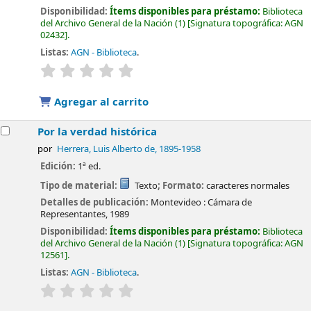
Disponibilidad:
Ítems disponibles para préstamo:
Biblioteca
del Archivo General de la Nación
(1)
Signatura topográfica:
AGN
02432
.
Listas:
AGN - Biblioteca
.
valoración
Valoración media: 0.0 de 5 estrellas
Agregar al carrito
Por la verdad histórica
por
Herrera, Luis Alberto de
, 1895-1958
Edición:
1ª ed.
Tipo de material:
Texto
; Formato:
caracteres normales
Detalles de publicación:
Montevideo :
Cámara de
Representantes,
1989
Disponibilidad:
Ítems disponibles para préstamo:
Biblioteca
del Archivo General de la Nación
(1)
Signatura topográfica:
AGN
12561
.
Listas:
AGN - Biblioteca
.
valoración
Valoración media: 0.0 de 5 estrellas