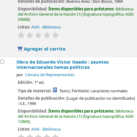
Detalles de publicación:
Buenos Aires :
Don Bosco,
1969
Disponibilidad:
Ítems disponibles para préstamo:
Biblioteca
del Archivo General de la Nación
(1)
Signatura topográfica:
AGN
03606
.
Listas:
AGN - Biblioteca
.
valoración
Valoración media: 0.0 de 5 estrellas
Agregar al carrito
Obra de Eduardo Víctor Haedo : asuntos
internacionales temas políticos
por
Cámara de Representantes
Edición:
1ª ed.
Tipo de material:
Texto
; Formato:
caracteres normales
Detalles de publicación:
[Lugar de publicación no identificado]
:
S.E.,
1996
Disponibilidad:
Ítems disponibles para préstamo:
Biblioteca
del Archivo General de la Nación
(1)
Signatura topográfica:
AGN
12869
.
Listas:
AGN - Biblioteca
.
valoración
Valoración media: 0.0 de 5 estrellas