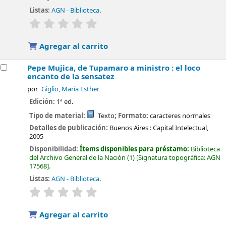
Listas:
AGN - Biblioteca
.
valoración
Valoración media: 0.0 de 5 estrellas
Agregar al carrito
Pepe Mujica, de Tupamaro a ministro : el loco
encanto de la sensatez
por
Giglio, María Esther
Edición:
1ª ed.
Tipo de material:
Texto
; Formato:
caracteres normales
Detalles de publicación:
Buenos Aires :
Capital Intelectual,
2005
Disponibilidad:
Ítems disponibles para préstamo:
Biblioteca
del Archivo General de la Nación
(1)
Signatura topográfica:
AGN
17568
.
Listas:
AGN - Biblioteca
.
valoración
Valoración media: 0.0 de 5 estrellas
Agregar al carrito