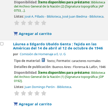
Disponibilidad:
Ítems disponibles para préstamo:
Biblioteca
del Archivo General de la Nación
(2)
Signatura topográfica:
JAP
0753, ..
.
Listas:
José A. Pillado - Biblioteca
,
José Juan Biedma - Biblioteca
.
valoración
Valoración media: 0.0 de 5 estrellas
Agregar al carrito
Láurea a Edgardo Ubaldo Genta : Tejida en las
Américas del 14 de abril al 12 de octubre de 1946
por
Comisión de Homenaje a E. U. G
Tipo de material:
Texto
; Formato:
caracteres normales
Detalles de publicación:
Buenos Aires :
Florensa & Lafón,
1946
Disponibilidad:
Ítems disponibles para préstamo:
Biblioteca
del Archivo General de la Nación
(1)
Signatura topográfica:
JDP
0192
.
Listas:
Juan Domingo Perón - Biblioteca
.
valoración
Valoración media: 0.0 de 5 estrellas
Agregar al carrito