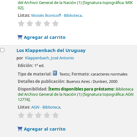
del Archivo General de la Nación
(1)
Signatura topográfica:
MIK
02
.
Listas:
Moisés Ikonicoff - Biblioteca
.
valoración
Valoración media: 0.0 de 5 estrellas
Agregar al carrito
Los Klappenbach del Uruguay
por
Klappenbach, José Antonio
Edición:
1ª ed.
Tipo de material:
Texto
; Formato:
caracteres normales
Detalles de publicación:
Buenos Aires :
Dunken,
2000
Disponibilidad:
Ítems disponibles para préstamo:
Biblioteca
del Archivo General de la Nación
(1)
Signatura topográfica:
AGN
12774
.
Listas:
AGN - Biblioteca
.
valoración
Valoración media: 0.0 de 5 estrellas
Agregar al carrito