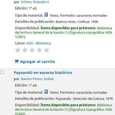
por
Schere, Rolando H
Edición:
1ª ed.
Tipo de material:
Texto
; Formato:
caracteres normales
Detalles de publicación:
Buenos Aires :
Colihue,
1998
Disponibilidad:
Ítems disponibles para préstamo:
Biblioteca
del Archivo General de la Nación
(1)
Signatura topográfica:
AGN
12361
.
Listas:
AGN - Biblioteca
.
valoración
Valoración media: 0.0 de 5 estrellas
Agregar al carrito
Paysandú en escorzo histórico
por
Barrios Pintos, Aníbal
Edición:
1ª ed.
Tipo de material:
Texto
; Formato:
caracteres normales
Detalles de publicación:
Paysandú :
Dirección de Cultura,
1979
Disponibilidad:
Ítems disponibles para préstamo:
Biblioteca
del Archivo General de la Nación
(1)
Signatura topográfica:
AGN
01943
.