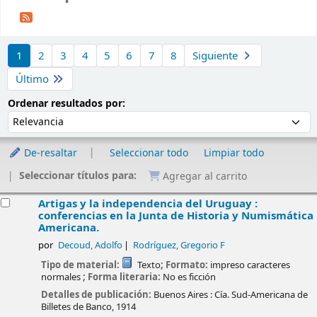
Ordenar
1
2
3
4
5
6
7
8
Siguiente
Último
Ordenar por:
Ordenar resultados por:
De-resaltar
Seleccionar todo
Limpiar todo
Seleccionar títulos para:
Agregar al carrito
esultados
Artigas y la independencia del Uruguay :
conferencias en la Junta de Historia y Numismática
Americana.
por
Decoud, Adolfo
Rodríguez, Gregorio F
Tipo de material:
Texto
; Formato:
impreso caracteres
normales
; Forma literaria:
No es ficción
Detalles de publicación:
Buenos Aires :
Cía. Sud-Americana de
Billetes de Banco,
1914