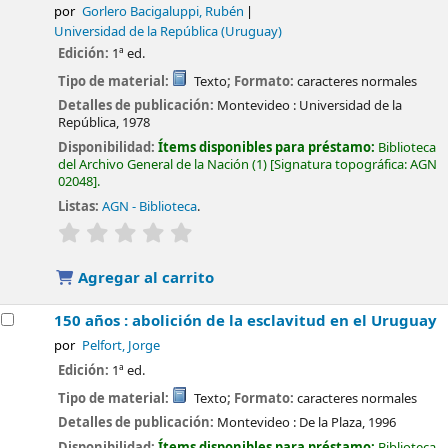
por
Gorlero Bacigaluppi, Rubén
Universidad de la República (Uruguay)
Edición:
1ª ed.
Tipo de material:
Texto
; Formato:
caracteres normales
Detalles de publicación:
Montevideo :
Universidad de la
República,
1978
Disponibilidad:
Ítems disponibles para préstamo:
Biblioteca
del Archivo General de la Nación
(1)
Signatura topográfica:
AGN
02048
.
Listas:
AGN - Biblioteca
.
valoración
Valoración media: 0.0 de 5 estrellas
Agregar al carrito
150 años : abolición de la esclavitud en el Uruguay
por
Pelfort, Jorge
Edición:
1ª ed.
Tipo de material:
Texto
; Formato:
caracteres normales
Detalles de publicación:
Montevideo :
De la Plaza,
1996
Disponibilidad:
Ítems disponibles para préstamo:
Biblioteca