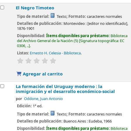
El Negro Timoteo
Tipo de material:
Texto
; Formato:
caracteres normales
Detalles de publicación:
Montevideo :
[editor no identificado],
1876-1901
Disponibilidad:
Ítems disponibles para préstamo:
Biblioteca
del Archivo General de la Nación
(5)
Signatura topográfica:
EC
0306, ..
.
Listas:
Ernesto H. Celesia - Biblioteca
.
valoración
Valoración media: 0.0 de 5 estrellas
Agregar al carrito
La formación del Uruguay moderno : la
inmigración y el desarrollo económico-social
por
Oddone, Juan Antonio
Edición:
1ª ed.
Tipo de material:
Texto
; Formato:
caracteres normales
Detalles de publicación:
Buenos Aires :
Eudeba,
1966
Disponibilidad:
Ítems disponibles para préstamo:
Biblioteca