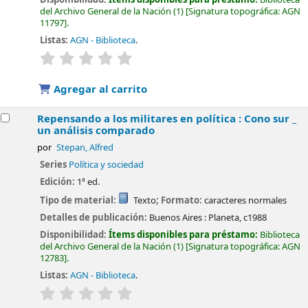
del Archivo General de la Nación
(1)
Signatura topográfica:
AGN
11797
.
Listas:
AGN - Biblioteca
.
valoración
Valoración media: 0.0 de 5 estrellas
Agregar al carrito
Repensando a los militares en política : Cono sur _
un análisis comparado
por
Stepan, Alfred
Series
Política y sociedad
Edición:
1ª ed.
Tipo de material:
Texto
; Formato:
caracteres normales
Detalles de publicación:
Buenos Aires :
Planeta,
c1988
Disponibilidad:
Ítems disponibles para préstamo:
Biblioteca
del Archivo General de la Nación
(1)
Signatura topográfica:
AGN
12783
.
Listas:
AGN - Biblioteca
.
valoración
Valoración media: 0.0 de 5 estrellas