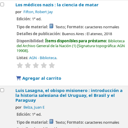
Los médicos nazis : la ciencia de matar
por
Fifton, Robert Jay
Edición:
1ª ed.
Tipo de material:
Texto
; Formato:
caracteres normales
Detalles de publicación:
Buenos Aires :
El ateneo,
2018
Disponibilidad:
Ítems disponibles para préstamo:
Biblioteca
del Archivo General de la Nación
(1)
Signatura topográfica:
AGN
19908
.
Listas:
AGN - Biblioteca
.
valoración
Valoración media: 0.0 de 5 estrellas
Agregar al carrito
Luis Lasagna, el obispo misionero : introducción a
la historia salesiana del Uruguay, el Brasil y el
Paraguay
por
Belza, Juan E
Edición:
1ª ed.
Tipo de material:
Texto
; Formato:
caracteres normales