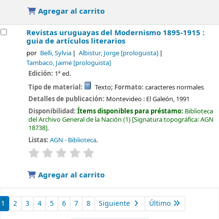
Agregar al carrito
Revistas uruguayas del Modernismo 1895-1915 :
guia de artículos literarios
por
Belli, Sylvia
Albistur, Jorge
[prologuista]
Tambaco, Jaime
[prologuista]
Edición:
1ª ed.
Tipo de material:
Texto
; Formato:
caracteres normales
Detalles de publicación:
Montevideo :
El Galeón,
1991
Disponibilidad:
Ítems disponibles para préstamo:
Biblioteca
del Archivo General de la Nación
(1)
Signatura topográfica:
AGN
18738
.
Listas:
AGN - Biblioteca
.
valoración
Valoración media: 0.0 de 5 estrellas
Agregar al carrito
1
2
3
4
5
6
7
8
Siguiente
Último