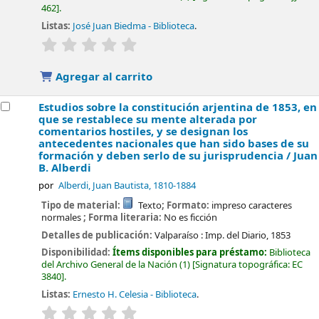
462
.
Listas:
José Juan Biedma - Biblioteca
.
valoración
Valoración media: 0.0 de 5 estrellas
Agregar al carrito
Estudios sobre la constitución arjentina de 1853, en
que se restablece su mente alterada por
comentarios hostiles, y se designan los
antecedentes nacionales que han sido bases de su
formación y deben serlo de su jurisprudencia /
Juan
B. Alberdi
por
Alberdi, Juan Bautista
, 1810-1884
Tipo de material:
Texto
; Formato:
impreso caracteres
normales
; Forma literaria:
No es ficción
Detalles de publicación:
Valparaíso :
Imp. del Diario,
1853
Disponibilidad:
Ítems disponibles para préstamo:
Biblioteca
del Archivo General de la Nación
(1)
Signatura topográfica:
EC
3840
.
Listas:
Ernesto H. Celesia - Biblioteca
.
valoración
Valoración media: 0.0 de 5 estrellas