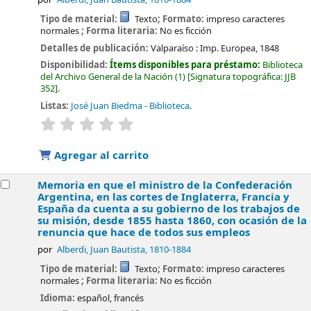
Tipo de material:
Texto
; Formato:
impreso caracteres
normales
; Forma literaria:
No es ficción
Detalles de publicación:
Valparaíso :
Imp. Europea,
1848
Disponibilidad:
Ítems disponibles para préstamo:
Biblioteca
del Archivo General de la Nación
(1)
Signatura topográfica:
JJB
352
.
Listas:
José Juan Biedma - Biblioteca
.
valoración
Valoración media: 0.0 de 5 estrellas
Agregar al carrito
Memoria en que el ministro de la Confederación
Argentina, en las cortes de Inglaterra, Francia y
España da cuenta a su gobierno de los trabajos de
su misión, desde 1855 hasta 1860, con ocasión de la
renuncia que hace de todos sus empleos
por
Alberdi, Juan Bautista
, 1810-1884
Tipo de material:
Texto
; Formato:
impreso caracteres
normales
; Forma literaria:
No es ficción
Idioma:
español
,
francés