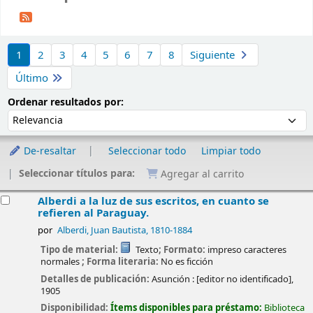
Ordenar
1
2
3
4
5
6
7
8
Siguiente
Último
Ordenar por:
Ordenar resultados por:
De-resaltar
Seleccionar todo
Limpiar todo
Seleccionar títulos para:
Agregar al carrito
esultados
Alberdi a la luz de sus escritos, en cuanto se
refieren al Paraguay.
por
Alberdi, Juan Bautista
, 1810-1884
Tipo de material:
Texto
; Formato:
impreso caracteres
normales
; Forma literaria:
No es ficción
Detalles de publicación:
Asunción :
[editor no identificado],
1905
Disponibilidad:
Ítems disponibles para préstamo:
Biblioteca