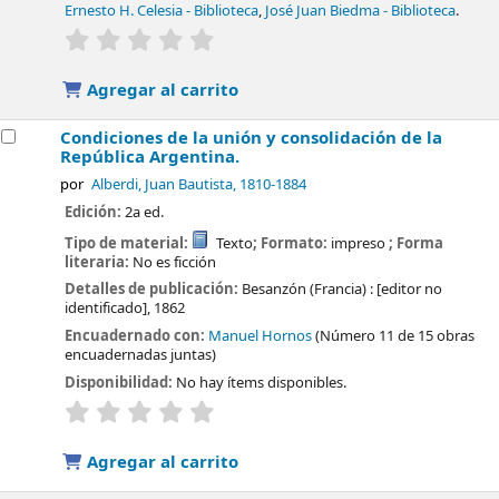
Ernesto H. Celesia - Biblioteca
,
José Juan Biedma - Biblioteca
.
valoración
Valoración media: 0.0 de 5 estrellas
Agregar al carrito
Condiciones de la unión y consolidación de la
República Argentina.
por
Alberdi, Juan Bautista
, 1810-1884
Edición:
2a ed.
Tipo de material:
Texto
; Formato:
impreso
; Forma
literaria:
No es ficción
Detalles de publicación:
Besanzón (Francia) :
[editor no
identificado],
1862
Encuadernado con:
Manuel Hornos
(Número 11 de 15 obras
encuadernadas juntas)
Disponibilidad:
No hay ítems disponibles.
valoración
Valoración media: 0.0 de 5 estrellas
Agregar al carrito