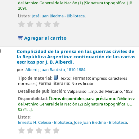
del Archivo General de la Nación
(1)
Signatura topográfica:
JJB
209
.
Listas:
José Juan Biedma - Biblioteca
.
valoración
Valoración media: 0.0 de 5 estrellas
Agregar al carrito
Complicidad de la prensa en las guerras civiles de
la República Argentina: continuación de las cartas
escritas por J. B. Alberdi.
por
Alberdi, Juan Bautista
, 1810-1884
Tipo de material:
Texto
; Formato:
impreso caracteres
normales
; Forma literaria:
No es ficción
Detalles de publicación:
Valparaíso :
Imp. del Mercurio,
1853
Disponibilidad:
Ítems disponibles para préstamo:
Biblioteca
del Archivo General de la Nación
(2)
Signatura topográfica:
EC
0374, ..
.
Listas:
Ernesto H. Celesia - Biblioteca
,
José Juan Biedma - Biblioteca
.
valoración
Valoración media: 0.0 de 5 estrellas