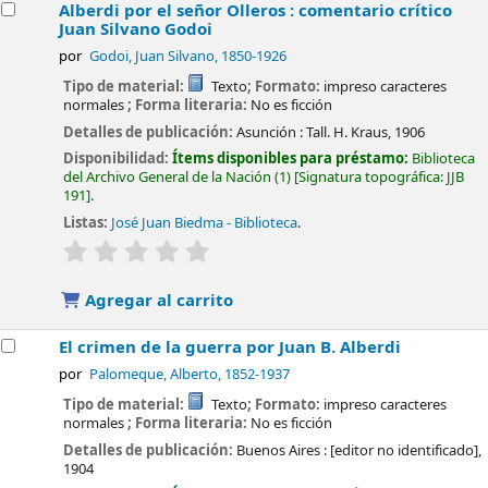
Alberdi por el señor Olleros : comentario crítico
Juan Silvano Godoi
por
Godoi, Juan Silvano
, 1850-1926
Tipo de material:
Texto
; Formato:
impreso caracteres
normales
; Forma literaria:
No es ficción
Detalles de publicación:
Asunción :
Tall. H. Kraus,
1906
Disponibilidad:
Ítems disponibles para préstamo:
Biblioteca
del Archivo General de la Nación
(1)
Signatura topográfica:
JJB
191
.
Listas:
José Juan Biedma - Biblioteca
.
valoración
Valoración media: 0.0 de 5 estrellas
Agregar al carrito
El crimen de la guerra por Juan B. Alberdi
por
Palomeque, Alberto
, 1852-1937
Tipo de material:
Texto
; Formato:
impreso caracteres
normales
; Forma literaria:
No es ficción
Detalles de publicación:
Buenos Aires :
[editor no identificado],
1904