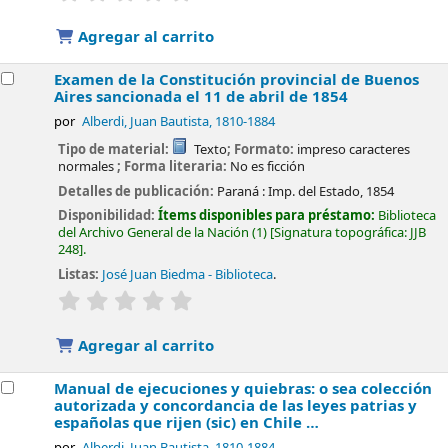
Agregar al carrito
Examen de la Constitución provincial de Buenos
Aires sancionada el 11 de abril de 1854
por
Alberdi, Juan Bautista
, 1810-1884
Tipo de material:
Texto
; Formato:
impreso caracteres
normales
; Forma literaria:
No es ficción
Detalles de publicación:
Paraná :
Imp. del Estado,
1854
Disponibilidad:
Ítems disponibles para préstamo:
Biblioteca
del Archivo General de la Nación
(1)
Signatura topográfica:
JJB
248
.
Listas:
José Juan Biedma - Biblioteca
.
valoración
Valoración media: 0.0 de 5 estrellas
Agregar al carrito
Manual de ejecuciones y quiebras: o sea colección
autorizada y concordancia de las leyes patrias y
españolas que rijen (sic) en Chile …
por
Alberdi, Juan Bautista
, 1810-1884