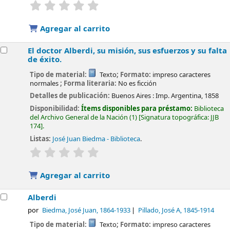
valoración
Valoración media: 0.0 de 5 estrellas
Agregar al carrito
El doctor Alberdi, su misión, sus esfuerzos y su falta
de éxito.
Tipo de material:
Texto
; Formato:
impreso caracteres
normales
; Forma literaria:
No es ficción
Detalles de publicación:
Buenos Aires :
Imp. Argentina,
1858
Disponibilidad:
Ítems disponibles para préstamo:
Biblioteca
del Archivo General de la Nación
(1)
Signatura topográfica:
JJB
174
.
Listas:
José Juan Biedma - Biblioteca
.
valoración
Valoración media: 0.0 de 5 estrellas
Agregar al carrito
Alberdi
por
Biedma, José Juan
, 1864-1933
Pillado, José A
, 1845-1914
Tipo de material:
Texto
; Formato:
impreso caracteres