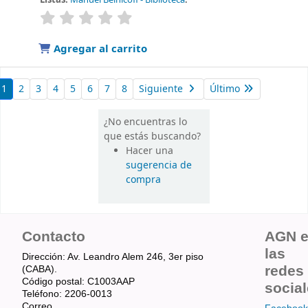
valoración
Valoración media: 0.0 de 5 estrellas
Agregar al carrito
1
2
3
4
5
6
7
8
Siguiente
Último
¿No encuentras lo
que estás buscando?
Hacer una
sugerencia de
compra
Contacto
AGN 
las
Dirección: Av. Leandro Alem 246, 3er piso
redes
(CABA).
Código postal: C1003AAP
socia
Teléfono: 2206-0013
Correo
Facebook