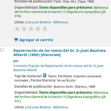
Detalles de publicación:
París :
Imp. de J. Claye,
1860
Disponibilidad:
Ítems disponibles para préstamo:
Biblioteca
del Archivo General de la Nación
(1)
Signatura topográfica:
JJB
376
.
Listas:
José Juan Biedma - Biblioteca
.
valoración
Valoración media: 0.0 de 5 estrellas
Agregar al carrito
Repatriación de los restos del Dr. D. Juan Bautista
Alberdi (1889) [discursos]
por
Comisión Popular de Repatriación de los restos del Dr. D. Juan
Bautista Alberdi
Tipo de material:
Texto
; Formato:
impreso caracteres
normales
; Forma literaria:
No es ficción
Detalles de publicación:
Buenos Aires :
Mársico,
1889
Disponibilidad:
Ítems disponibles para préstamo:
Biblioteca
del Archivo General de la Nación
(1)
Signatura topográfica:
JJB
321
.
Listas:
José Juan Biedma - Biblioteca
.