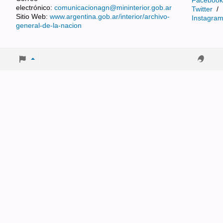
electrónico:
comunicacionagn@mininterior.gob.ar
Twitter
/
Sitio Web:
www.argentina.gob.ar/interior/archivo-
Instagra
general-de-la-nacion