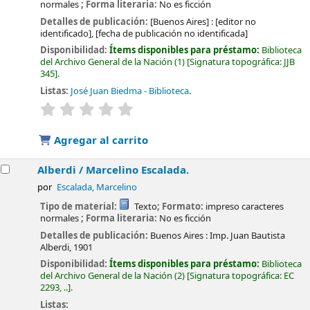
normales
; Forma literaria:
No es ficción
Detalles de publicación:
[Buenos Aires] :
[editor no
identificado],
[fecha de publicación no identificada]
Disponibilidad:
Ítems disponibles para préstamo:
Biblioteca
del Archivo General de la Nación
(1)
Signatura topográfica:
JJB
345
.
Listas:
José Juan Biedma - Biblioteca
.
valoración
Valoración media: 0.0 de 5 estrellas
Agregar al carrito
Alberdi /
Marcelino Escalada.
por
Escalada, Marcelino
Tipo de material:
Texto
; Formato:
impreso caracteres
normales
; Forma literaria:
No es ficción
Detalles de publicación:
Buenos Aires :
Imp. Juan Bautista
Alberdi,
1901
Disponibilidad:
Ítems disponibles para préstamo:
Biblioteca
del Archivo General de la Nación
(2)
Signatura topográfica:
EC
2293, ..
.
Listas: