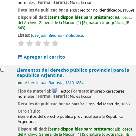
normales
; Forma literaria:
No es ficción
Detalles de publicación:
[París] :
[editor no identificado],
[1869]
Disponibilidad:
Ítems disponibles para préstamo:
Biblioteca
del Archivo General de la Nación
(1)
Signatura topográfica:
JJB
649
.
Listas:
José Juan Biedma - Biblioteca
.
valoración
Valoración media: 0.0 de 5 estrellas
Agregar al carrito
Elementos del derecho público provincial para la
República Arjentina.
por
Alberdi, Juan Bautista
, 1810-1884
Tipo de material:
Texto
; Formato:
impreso caracteres
normales
; Forma literaria:
No es ficción
Detalles de publicación:
Valparaíso :
Imp. del Mercurio,
1853
Otro título:
Elementos del derecho público provincial para la República
Argentina
Disponibilidad:
Ítems disponibles para préstamo:
Biblioteca
del Archivo General de la Nación
(1)
Signatura topográfica:
JJB