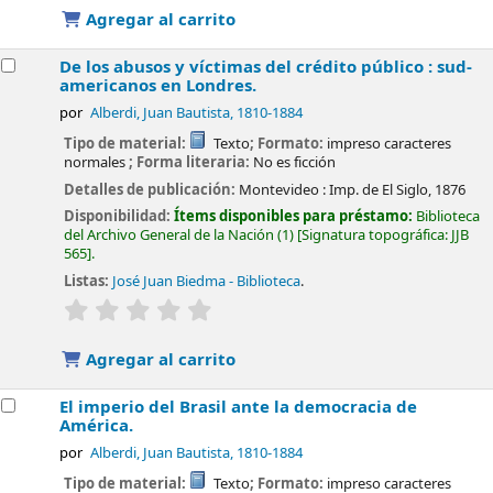
Agregar al carrito
De los abusos y víctimas del crédito público : sud-
americanos en Londres.
por
Alberdi, Juan Bautista
, 1810-1884
Tipo de material:
Texto
; Formato:
impreso caracteres
normales
; Forma literaria:
No es ficción
Detalles de publicación:
Montevideo :
Imp. de El Siglo,
1876
Disponibilidad:
Ítems disponibles para préstamo:
Biblioteca
del Archivo General de la Nación
(1)
Signatura topográfica:
JJB
565
.
Listas:
José Juan Biedma - Biblioteca
.
valoración
Valoración media: 0.0 de 5 estrellas
Agregar al carrito
El imperio del Brasil ante la democracia de
América.
por
Alberdi, Juan Bautista
, 1810-1884
Tipo de material:
Texto
; Formato:
impreso caracteres