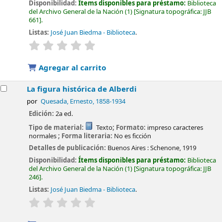
Disponibilidad:
Ítems disponibles para préstamo:
Biblioteca
del Archivo General de la Nación
(1)
Signatura topográfica:
JJB
661
.
Listas:
José Juan Biedma - Biblioteca
.
valoración
Valoración media: 0.0 de 5 estrellas
Agregar al carrito
La figura histórica de Alberdi
por
Quesada, Ernesto
, 1858-1934
Edición:
2a ed.
Tipo de material:
Texto
; Formato:
impreso caracteres
normales
; Forma literaria:
No es ficción
Detalles de publicación:
Buenos Aires :
Schenone,
1919
Disponibilidad:
Ítems disponibles para préstamo:
Biblioteca
del Archivo General de la Nación
(1)
Signatura topográfica:
JJB
246
.
Listas:
José Juan Biedma - Biblioteca
.
valoración
Valoración media: 0.0 de 5 estrellas