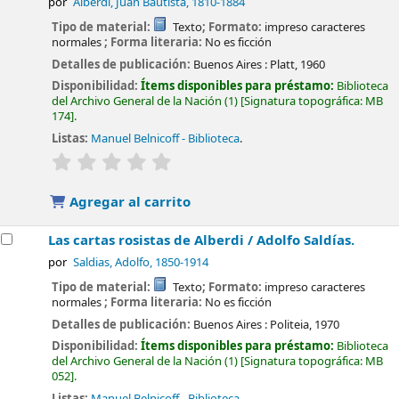
por
Alberdi, Juan Bautista
, 1810-1884
Tipo de material:
Texto
; Formato:
impreso caracteres
normales
; Forma literaria:
No es ficción
Detalles de publicación:
Buenos Aires :
Platt,
1960
Disponibilidad:
Ítems disponibles para préstamo:
Biblioteca
del Archivo General de la Nación
(1)
Signatura topográfica:
MB
174
.
Listas:
Manuel Belnicoff - Biblioteca
.
valoración
Valoración media: 0.0 de 5 estrellas
Agregar al carrito
Las cartas rosistas de Alberdi /
Adolfo Saldías.
por
Saldias, Adolfo
, 1850-1914
Tipo de material:
Texto
; Formato:
impreso caracteres
normales
; Forma literaria:
No es ficción
Detalles de publicación:
Buenos Aires :
Politeia,
1970
Disponibilidad:
Ítems disponibles para préstamo:
Biblioteca
del Archivo General de la Nación
(1)
Signatura topográfica:
MB
052
.
Listas:
Manuel Belnicoff - Biblioteca
.