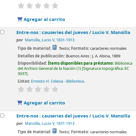
valoración
Valoración media: 0.0 de 5 estrellas
Agregar al carrito
Entre-nos : causeries del jueves /
Lucio V. Mansilla
por
Mansilla, Lucio V
, 1831-1913
Tipo de material:
Texto
; Formato:
caracteres normales
Detalles de publicación:
Buenos Aires :
J. A. Alsina,
1889
Disponibilidad:
Ítems disponibles para préstamo:
Biblioteca
del Archivo General de la Nación
(1)
Signatura topográfica:
EC
3037
.
Listas:
Ernesto H. Celesia - Biblioteca
.
valoración
Valoración media: 0.0 de 5 estrellas
Agregar al carrito
Entre-nos : causeries del jueves /
Lucio V. Mansilla
por
Mansilla, Lucio V
, 1831-1913
Tipo de material:
Texto
; Formato:
caracteres normales