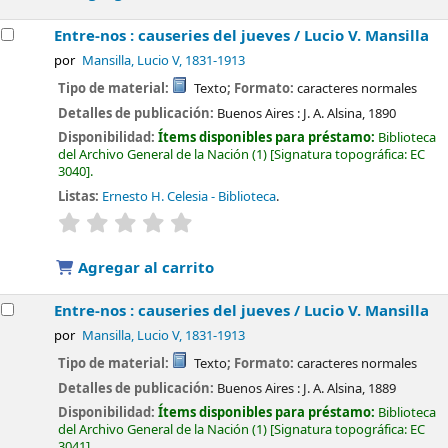
Entre-nos : causeries del jueves /
Lucio V. Mansilla
por
Mansilla, Lucio V
, 1831-1913
Tipo de material:
Texto
; Formato:
caracteres normales
Detalles de publicación:
Buenos Aires :
J. A. Alsina,
1890
Disponibilidad:
Ítems disponibles para préstamo:
Biblioteca
del Archivo General de la Nación
(1)
Signatura topográfica:
EC
3040
.
Listas:
Ernesto H. Celesia - Biblioteca
.
valoración
Valoración media: 0.0 de 5 estrellas
Agregar al carrito
Entre-nos : causeries del jueves /
Lucio V. Mansilla
por
Mansilla, Lucio V
, 1831-1913
Tipo de material:
Texto
; Formato:
caracteres normales
Detalles de publicación:
Buenos Aires :
J. A. Alsina,
1889
Disponibilidad:
Ítems disponibles para préstamo:
Biblioteca
del Archivo General de la Nación
(1)
Signatura topográfica:
EC
3041
.