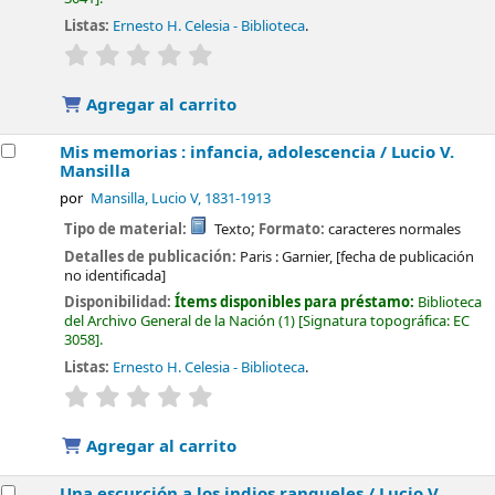
Listas:
Ernesto H. Celesia - Biblioteca
.
valoración
Valoración media: 0.0 de 5 estrellas
Agregar al carrito
Mis memorias : infancia, adolescencia /
Lucio V.
Mansilla
por
Mansilla, Lucio V
, 1831-1913
Tipo de material:
Texto
; Formato:
caracteres normales
Detalles de publicación:
Paris :
Garnier,
[fecha de publicación
no identificada]
Disponibilidad:
Ítems disponibles para préstamo:
Biblioteca
del Archivo General de la Nación
(1)
Signatura topográfica:
EC
3058
.
Listas:
Ernesto H. Celesia - Biblioteca
.
valoración
Valoración media: 0.0 de 5 estrellas
Agregar al carrito
Una escurción a los indios ranqueles /
Lucio V.