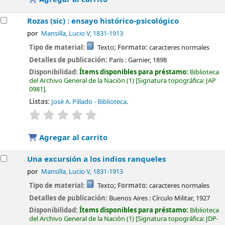
Rozas (sic) : ensayo histórico-psicológico
por
Mansilla, Lucio V
, 1831-1913
Tipo de material:
Texto
; Formato:
caracteres normales
Detalles de publicación:
París :
Garnier,
1898
Disponibilidad:
Ítems disponibles para préstamo:
Biblioteca
del Archivo General de la Nación
(1)
Signatura topográfica:
JAP
0981
.
Listas:
José A. Pillado - Biblioteca
.
valoración
Valoración media: 0.0 de 5 estrellas
Agregar al carrito
Una excursión a los indios ranqueles
por
Mansilla, Lucio V
, 1831-1913
Tipo de material:
Texto
; Formato:
caracteres normales
Detalles de publicación:
Buenos Aires :
Círculo Militar,
1927
Disponibilidad:
Ítems disponibles para préstamo:
Biblioteca
del Archivo General de la Nación
(1)
Signatura topográfica:
JDP-