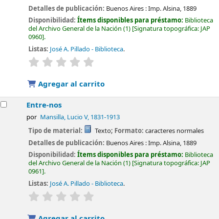
Detalles de publicación:
Buenos Aires :
Imp. Alsina,
1889
Disponibilidad:
Ítems disponibles para préstamo:
Biblioteca
del Archivo General de la Nación
(1)
Signatura topográfica:
JAP
0960
.
Listas:
José A. Pillado - Biblioteca
.
valoración
Valoración media: 0.0 de 5 estrellas
Agregar al carrito
Entre-nos
por
Mansilla, Lucio V
, 1831-1913
Tipo de material:
Texto
; Formato:
caracteres normales
Detalles de publicación:
Buenos Aires :
Imp. Alsina,
1889
Disponibilidad:
Ítems disponibles para préstamo:
Biblioteca
del Archivo General de la Nación
(1)
Signatura topográfica:
JAP
0961
.
Listas:
José A. Pillado - Biblioteca
.
valoración
Valoración media: 0.0 de 5 estrellas
Agregar al carrito