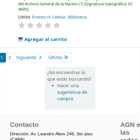
del Archivo General de la Nación
(1)
Signatura topográfica:
EC
4695
.
Listas:
Ernesto H. Celesia - Biblioteca
.
valoración
Valoración media: 0.0 de 5 estrellas
Agregar al carrito
1
2
Siguiente
Último
¿No encuentras lo
que estás buscando?
Hacer una
sugerencia de
compra
Contacto
AGN 
las
Dirección: Av. Leandro Alem 246, 3er piso
(CABA).