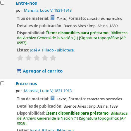
Entre-nos
por
Mansilla, Lucio V
, 1831-1913
Tipo de material:
Texto
; Formato:
caracteres normales
Detalles de publicación:
Buenos Aires :
Imp. Alsina,
1889
Disponibilidad:
Ítems disponibles para préstamo:
Biblioteca
del Archivo General de la Nación
(1)
Signatura topográfica:
JAP
0957
.
Listas:
José A. Pillado - Biblioteca
.
valoración
Valoración media: 0.0 de 5 estrellas
Agregar al carrito
Entre-nos
por
Mansilla, Lucio V
, 1831-1913
Tipo de material:
Texto
; Formato:
caracteres normales
Detalles de publicación:
Buenos Aires :
Imp. Alsina,
1889
Disponibilidad:
Ítems disponibles para préstamo:
Biblioteca
del Archivo General de la Nación
(1)
Signatura topográfica:
JAP
0958
.
Listas:
José A. Pillado - Biblioteca
.