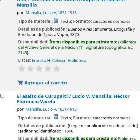
Mansilla
por
Mansilla, Lucio V
, 1831-1913
Tipo de material:
Texto
; Formato:
caracteres normales
Detalles de publicación:
Buenos Aires :
Imprenta, Litografía y
Fundición de Tipos a Vapor,
1870
Disponibilidad:
Ítems disponibles para préstamo:
Biblioteca
del Archivo General de la Nación
(1)
Signatura topográfica:
EC
3145
.
Listas:
Ernesto H. Celesia - Biblioteca
.
valoración
Valoración media: 0.0 de 5 estrellas
Agregar al carrito
El asalto de Curupaití /
Lucio V. Mansilla; Héctor
Florencio Varela
por
Mansilla, Lucio V
, 1831-1913
Tipo de material:
Texto
; Formato:
caracteres normales
Detalles de publicación:
[Lugar de publicación no identificado]
:
[editor no identificado],
1866
Disponibilidad:
Ítems disponibles para préstamo:
Biblioteca