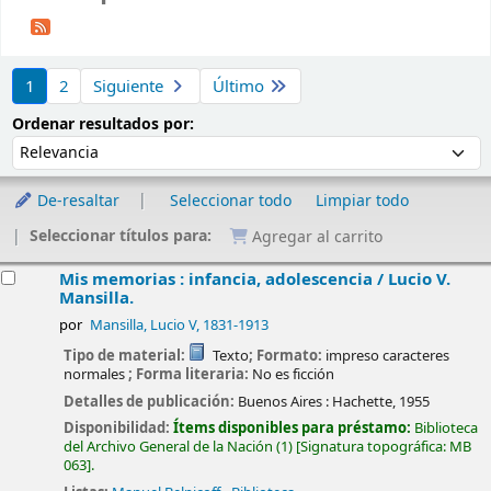
Ordenar
1
2
Siguiente
Último
Ordenar por:
Ordenar resultados por:
De-resaltar
Seleccionar todo
Limpiar todo
Seleccionar títulos para:
Agregar al carrito
esultados
Mis memorias : infancia, adolescencia /
Lucio V.
Mansilla.
por
Mansilla, Lucio V
, 1831-1913
Tipo de material:
Texto
; Formato:
impreso caracteres
normales
; Forma literaria:
No es ficción
Detalles de publicación:
Buenos Aires :
Hachette,
1955
Disponibilidad:
Ítems disponibles para préstamo:
Biblioteca
del Archivo General de la Nación
(1)
Signatura topográfica:
MB
063
.