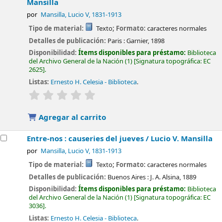
Mansilla
por
Mansilla, Lucio V
, 1831-1913
Tipo de material:
Texto
; Formato:
caracteres normales
Detalles de publicación:
Paris :
Garnier,
1898
Disponibilidad:
Ítems disponibles para préstamo:
Biblioteca
del Archivo General de la Nación
(1)
Signatura topográfica:
EC
2625
.
Listas:
Ernesto H. Celesia - Biblioteca
.
valoración
Valoración media: 0.0 de 5 estrellas
Agregar al carrito
Entre-nos : causeries del jueves /
Lucio V. Mansilla
por
Mansilla, Lucio V
, 1831-1913
Tipo de material:
Texto
; Formato:
caracteres normales
Detalles de publicación:
Buenos Aires :
J. A. Alsina,
1889
Disponibilidad:
Ítems disponibles para préstamo:
Biblioteca
del Archivo General de la Nación
(1)
Signatura topográfica:
EC
3036
.
Listas:
Ernesto H. Celesia - Biblioteca
.