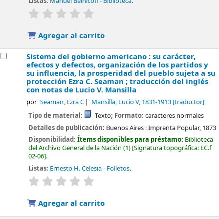
Listas:
Manuel Belnicoff - Biblioteca
.
valoración
Valoración media: 0.0 de 5 estrellas
Agregar al carrito
Sistema del gobierno americano : su carácter,
efectos y defectos, organización de los partidos y
su influencia, la prosperidad del pueblo sujeta a su
protección
Ezra C. Seaman ; traducción del inglés
con notas de Lucio V. Mansilla
por
Seaman, Ezra C
Mansilla, Lucio V
, 1831-1913
[traductor]
Tipo de material:
Texto
; Formato:
caracteres normales
Detalles de publicación:
Buenos Aires :
Imprenta Popular,
1873
Disponibilidad:
Ítems disponibles para préstamo:
Biblioteca
del Archivo General de la Nación
(1)
Signatura topográfica:
EC.f
02-06
.
Listas:
Ernesto H. Celesia - Folletos
.
valoración
Valoración media: 0.0 de 5 estrellas
Agregar al carrito