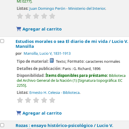
MI 0277
.
Listas:
Juan Domingo Perón - Ministerio del Interior
.
valoración
Valoración media: 0.0 de 5 estrellas
Agregar al carrito
Estudios morales o sea El diario de mi vida /
Lucio V.
Mansilla
por
Mansilla, Lucio V
, 1831-1913
Tipo de material:
Texto
; Formato:
caracteres normales
Detalles de publicación:
Paris :
G. Richard,
1896
Disponibilidad:
Ítems disponibles para préstamo:
Biblioteca
del Archivo General de la Nación
(1)
Signatura topográfica:
EC
2255
.
Listas:
Ernesto H. Celesia - Biblioteca
.
valoración
Valoración media: 0.0 de 5 estrellas
Agregar al carrito
Rozas : ensayo histórico-psicológico /
Lucio V.