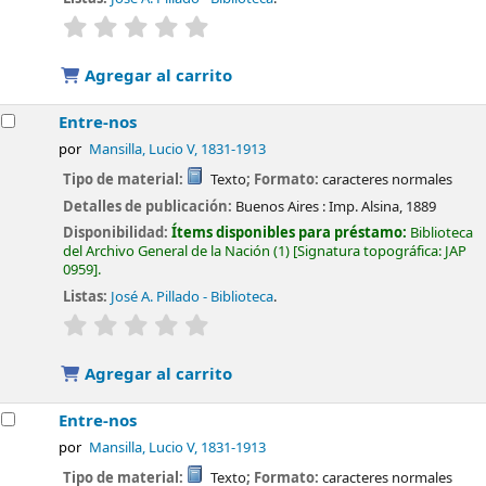
valoración
Valoración media: 0.0 de 5 estrellas
Agregar al carrito
Entre-nos
por
Mansilla, Lucio V
, 1831-1913
Tipo de material:
Texto
; Formato:
caracteres normales
Detalles de publicación:
Buenos Aires :
Imp. Alsina,
1889
Disponibilidad:
Ítems disponibles para préstamo:
Biblioteca
del Archivo General de la Nación
(1)
Signatura topográfica:
JAP
0959
.
Listas:
José A. Pillado - Biblioteca
.
valoración
Valoración media: 0.0 de 5 estrellas
Agregar al carrito
Entre-nos
por
Mansilla, Lucio V
, 1831-1913
Tipo de material:
Texto
; Formato:
caracteres normales