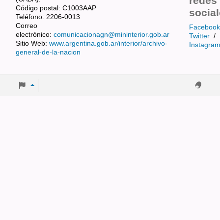
redes
Código postal: C1003AAP
socia
Teléfono: 2206-0013
Correo
Facebook
electrónico:
comunicacionagn@mininterior.gob.ar
Twitter
/
Sitio Web:
www.argentina.gob.ar/interior/archivo-
Instagra
general-de-la-nacion