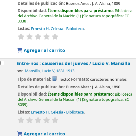
Detalles de publicación:
Buenos Aires :
J. A. Alsina,
1889
Disponibilidad:
Ítems disponibles para préstamo:
Biblioteca
del Archivo General de la Nación
(1)
Signatura topográfica:
EC
3038
.
Listas:
Ernesto H. Celesia - Biblioteca
.
valoración
Valoración media: 0.0 de 5 estrellas
Agregar al carrito
Entre-nos : causeries del jueves /
Lucio V. Mansilla
por
Mansilla, Lucio V
, 1831-1913
Tipo de material:
Texto
; Formato:
caracteres normales
Detalles de publicación:
Buenos Aires :
J. A. Alsina,
1890
Disponibilidad:
Ítems disponibles para préstamo:
Biblioteca
del Archivo General de la Nación
(1)
Signatura topográfica:
EC
3039
.
Listas:
Ernesto H. Celesia - Biblioteca
.
valoración
Valoración media: 0.0 de 5 estrellas
Agregar al carrito