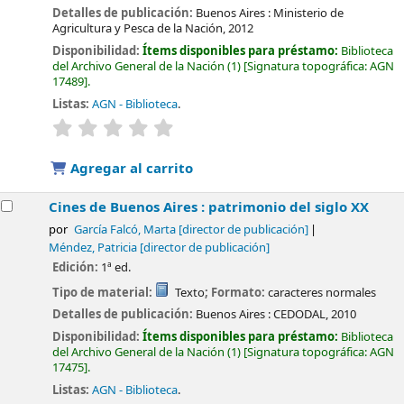
Detalles de publicación:
Buenos Aires :
Ministerio de
Agricultura y Pesca de la Nación,
2012
Disponibilidad:
Ítems disponibles para préstamo:
Biblioteca
del Archivo General de la Nación
(1)
Signatura topográfica:
AGN
17489
.
Listas:
AGN - Biblioteca
.
valoración
Valoración media: 0.0 de 5 estrellas
Agregar al carrito
Cines de Buenos Aires : patrimonio del siglo XX
por
García Falcó, Marta
[director de publicación]
Méndez, Patricia
[director de publicación]
Edición:
1ª ed.
Tipo de material:
Texto
; Formato:
caracteres normales
Detalles de publicación:
Buenos Aires :
CEDODAL,
2010
Disponibilidad:
Ítems disponibles para préstamo:
Biblioteca
del Archivo General de la Nación
(1)
Signatura topográfica:
AGN
17475
.
Listas:
AGN - Biblioteca
.