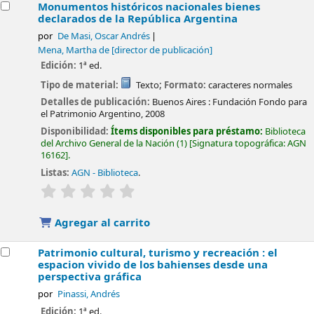
Monumentos históricos nacionales bienes
declarados de la República Argentina
por
De Masi, Oscar Andrés
Mena, Martha de
[director de publicación]
Edición:
1ª ed.
Tipo de material:
Texto
; Formato:
caracteres normales
Detalles de publicación:
Buenos Aires :
Fundación Fondo para
el Patrimonio Argentino,
2008
Disponibilidad:
Ítems disponibles para préstamo:
Biblioteca
del Archivo General de la Nación
(1)
Signatura topográfica:
AGN
16162
.
Listas:
AGN - Biblioteca
.
valoración
Valoración media: 0.0 de 5 estrellas
Agregar al carrito
Patrimonio cultural, turismo y recreación : el
espacion vivido de los bahienses desde una
perspectiva gráfica
por
Pinassi, Andrés
Edición:
1ª ed.