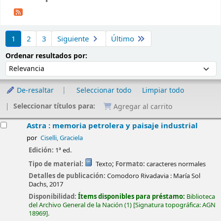
Ordenar
1
2
3
Siguiente
Último
Ordenar por:
Ordenar resultados por:
De-resaltar
Seleccionar todo
Limpiar todo
Seleccionar títulos para:
Agregar al carrito
esultados
Astra : memoria petrolera y paisaje industrial
por
Ciselli, Graciela
Edición:
1ª ed.
Tipo de material:
Texto
; Formato:
caracteres normales
Detalles de publicación:
Comodoro Rivadavia :
María Sol
Dachs,
2017
Disponibilidad:
Ítems disponibles para préstamo:
Biblioteca
del Archivo General de la Nación
(1)
Signatura topográfica:
AGN
18969
.