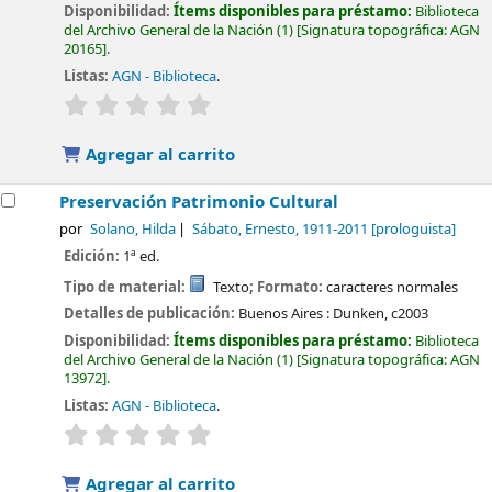
Disponibilidad:
Ítems disponibles para préstamo:
Biblioteca
del Archivo General de la Nación
(1)
Signatura topográfica:
AGN
20165
.
Listas:
AGN - Biblioteca
.
valoración
Valoración media: 0.0 de 5 estrellas
Agregar al carrito
Preservación Patrimonio Cultural
por
Solano, Hilda
Sábato, Ernesto
, 1911-2011
[prologuista]
Edición:
1ª ed.
Tipo de material:
Texto
; Formato:
caracteres normales
Detalles de publicación:
Buenos Aires :
Dunken,
c2003
Disponibilidad:
Ítems disponibles para préstamo:
Biblioteca
del Archivo General de la Nación
(1)
Signatura topográfica:
AGN
13972
.
Listas:
AGN - Biblioteca
.
valoración
Valoración media: 0.0 de 5 estrellas
Agregar al carrito