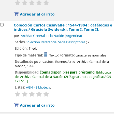
valoración
Valoración media: 0.0 de 5 estrellas
Agregar al carrito
Colección Carlos Casavalle : 1544-1904 : catálogos e
índices /
Graciela Swiderski.
Tomo I. Tomo II.
por
Archivo General de la Nación (Argentina)
Series
Colección Referencia. Serie Descriptores
; 7
Edición:
1ª ed.
Tipo de material:
Texto
; Formato:
caracteres normales
Detalles de publicación:
Buenos Aires :
Archivo General de la
Nacion,
1996
Disponibilidad:
Ítems disponibles para préstamo:
Biblioteca
del Archivo General de la Nación
(2)
Signatura topográfica:
AGN
17372, ..
.
Listas:
AGN - Biblioteca
.
valoración
Valoración media: 0.0 de 5 estrellas
Agregar al carrito