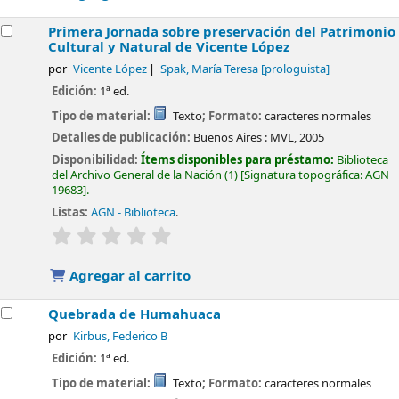
Primera Jornada sobre preservación del Patrimonio
Cultural y Natural de Vicente López
por
Vicente López
Spak, María Teresa
[prologuista]
Edición:
1ª ed.
Tipo de material:
Texto
; Formato:
caracteres normales
Detalles de publicación:
Buenos Aires :
MVL,
2005
Disponibilidad:
Ítems disponibles para préstamo:
Biblioteca
del Archivo General de la Nación
(1)
Signatura topográfica:
AGN
19683
.
Listas:
AGN - Biblioteca
.
valoración
Valoración media: 0.0 de 5 estrellas
Agregar al carrito
Quebrada de Humahuaca
por
Kirbus, Federico B
Edición:
1ª ed.
Tipo de material:
Texto
; Formato:
caracteres normales