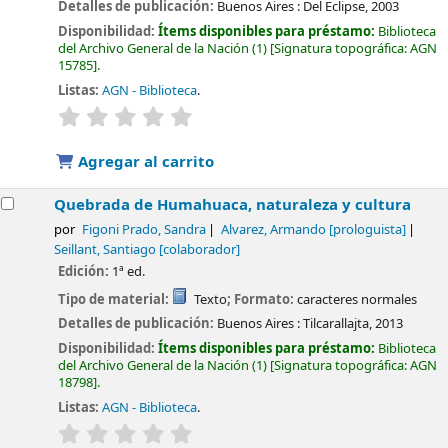
Detalles de publicación:
Buenos Aires :
Del Eclipse,
2003
Disponibilidad:
Ítems disponibles para préstamo:
Biblioteca
del Archivo General de la Nación
(1)
Signatura topográfica:
AGN
15785
.
Listas:
AGN - Biblioteca
.
valoración
Valoración media: 0.0 de 5 estrellas
Agregar al carrito
Quebrada de Humahuaca, naturaleza y cultura
por
Figoni Prado, Sandra
Alvarez, Armando
[prologuista]
Seillant, Santiago
[colaborador]
Edición:
1ª ed.
Tipo de material:
Texto
; Formato:
caracteres normales
Detalles de publicación:
Buenos Aires :
Tilcarallajta,
2013
Disponibilidad:
Ítems disponibles para préstamo:
Biblioteca
del Archivo General de la Nación
(1)
Signatura topográfica:
AGN
18798
.
Listas:
AGN - Biblioteca
.
valoración
Valoración media: 0.0 de 5 estrellas