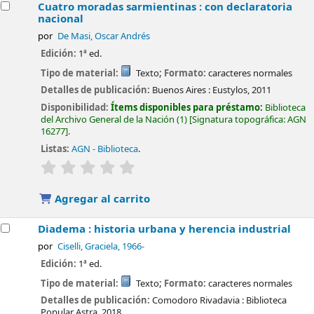
Cuatro moradas sarmientinas : con declaratoria
nacional
por
De Masi, Oscar Andrés
Edición:
1ª ed.
Tipo de material:
Texto
; Formato:
caracteres normales
Detalles de publicación:
Buenos Aires :
Eustylos,
2011
Disponibilidad:
Ítems disponibles para préstamo:
Biblioteca
del Archivo General de la Nación
(1)
Signatura topográfica:
AGN
16277
.
Listas:
AGN - Biblioteca
.
valoración
Valoración media: 0.0 de 5 estrellas
Agregar al carrito
Diadema : historia urbana y herencia industrial
por
Ciselli, Graciela
, 1966-
Edición:
1ª ed.
Tipo de material:
Texto
; Formato:
caracteres normales
Detalles de publicación:
Comodoro Rivadavia :
Biblioteca
Popular Astra,
2018