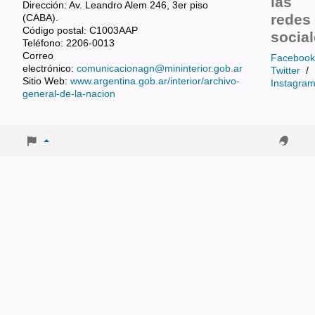
las
Dirección: Av. Leandro Alem 246, 3er piso
redes
(CABA).
Código postal: C1003AAP
socia
Teléfono: 2206-0013
Correo
Facebook
electrónico:
comunicacionagn@mininterior.gob.ar
Twitter
/
Sitio Web:
www.argentina.gob.ar/interior/archivo-
Instagra
general-de-la-nacion