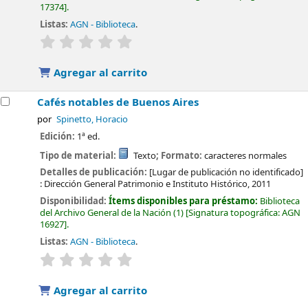
17374
.
Listas:
AGN - Biblioteca
.
valoración
Valoración media: 0.0 de 5 estrellas
Agregar al carrito
Cafés notables de Buenos Aires
por
Spinetto, Horacio
Edición:
1ª ed.
Tipo de material:
Texto
; Formato:
caracteres normales
Detalles de publicación:
[Lugar de publicación no identificado]
:
Dirección General Patrimonio e Instituto Histórico,
2011
Disponibilidad:
Ítems disponibles para préstamo:
Biblioteca
del Archivo General de la Nación
(1)
Signatura topográfica:
AGN
16927
.
Listas:
AGN - Biblioteca
.
valoración
Valoración media: 0.0 de 5 estrellas
Agregar al carrito