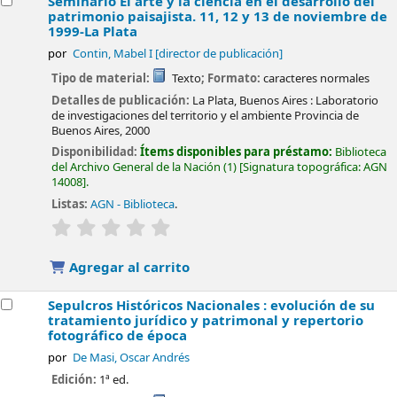
Seminario El arte y la ciencia en el desarrollo del
patrimonio paisajista. 11, 12 y 13 de noviembre de
1999-La Plata
por
Contin, Mabel I
[director de publicación]
Tipo de material:
Texto
; Formato:
caracteres normales
Detalles de publicación:
La Plata, Buenos Aires :
Laboratorio
de investigaciones del territorio y el ambiente Provincia de
Buenos Aires,
2000
Disponibilidad:
Ítems disponibles para préstamo:
Biblioteca
del Archivo General de la Nación
(1)
Signatura topográfica:
AGN
14008
.
Listas:
AGN - Biblioteca
.
valoración
Valoración media: 0.0 de 5 estrellas
Agregar al carrito
Sepulcros Históricos Nacionales : evolución de su
tratamiento jurídico y patrimonal y repertorio
fotográfico de época
por
De Masi, Oscar Andrés
Edición:
1ª ed.