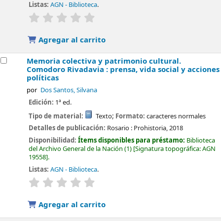
Listas:
AGN - Biblioteca
.
valoración
Valoración media: 0.0 de 5 estrellas
Agregar al carrito
Memoria colectiva y patrimonio cultural.
Comodoro Rivadavia : prensa, vida social y acciones
políticas
por
Dos Santos, Silvana
Edición:
1ª ed.
Tipo de material:
Texto
; Formato:
caracteres normales
Detalles de publicación:
Rosario :
Prohistoria,
2018
Disponibilidad:
Ítems disponibles para préstamo:
Biblioteca
del Archivo General de la Nación
(1)
Signatura topográfica:
AGN
19558
.
Listas:
AGN - Biblioteca
.
valoración
Valoración media: 0.0 de 5 estrellas
Agregar al carrito